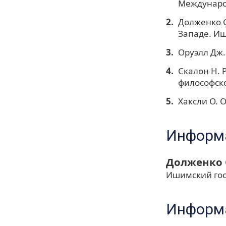
Международ
Долженко С
Западе. Иши
Оруэлл Дж. 
Скалон Н. 
философско
Хаксли О. О
Информа
Долженко 
Ишимский гос
Информа