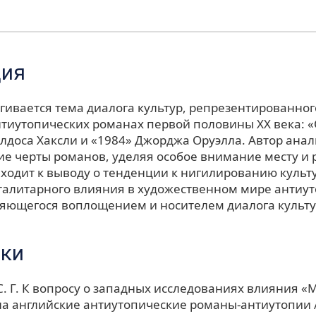
ция
агивается тема диалога культур, репрезентированног
нтиутопических романах первой половины ХХ века: 
лдоса Хаксли и «1984» Джорджа Оруэлла. Автор анал
ие черты романов, уделяя особое внимание месту и 
иходит к выводу о тенденции к нигилированию культ
оталитарного влияния в художественном мире антиут
ляющегося воплощением и носителем диалога культу
ки
. Г. К вопросу о западных исследованиях влияния «М
а английские антиутопические романы-антиутопии /