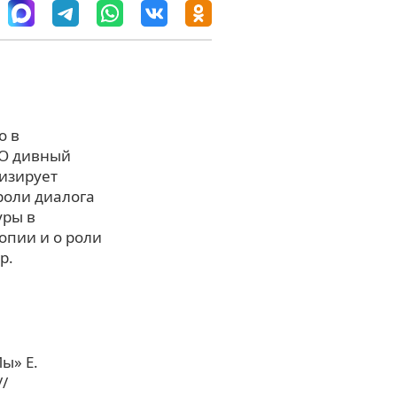
о в
«О дивный
изирует
роли диалога
уры в
опии и о роли
р.
ы» Е.
/