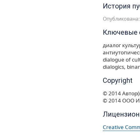
История п
Опубликована: 
Ключевые 
диалог культу
антиутопичес
dialogue of cul
dialogics
binar
Copyright
© 2014 Автор(
© 2014 ООО И
Лицензион
Creative Commo