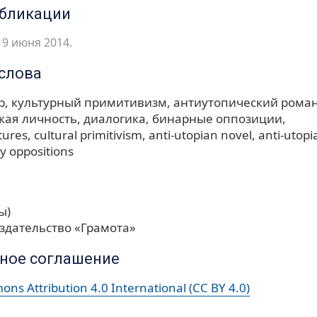
убликации
9 июня 2014.
слова
р
культурный примитивизм
антиутопический рома
кая личность
диалогика
бинарные оппозиции
tures
cultural primitivism
anti-utopian novel
anti-utopi
y oppositions
ы)
здательство «Грамота»
ное соглашение
ns Attribution 4.0 International (CC BY 4.0)