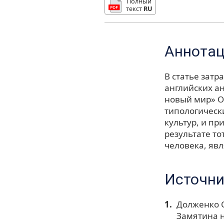
Полный
текст
RU
Аннота
В статье затр
английских а
новый мир» О
типологическ
культур, и пр
результате т
человека, яв
Источни
Долженко С
Замятина н