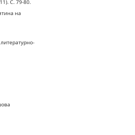
). С. 79-80.
ятина на
 литературно-
шова