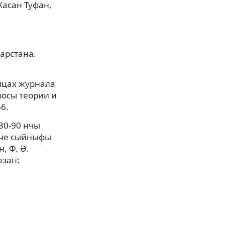
Хасан Туфан,
арстана.
ницах журнала
росы теории и
56.
30-90 нчы
нче сыйныфы
, Ф. Ә.
азан: