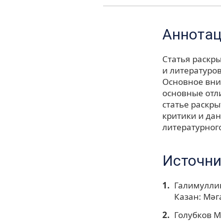
Аннота
Статья раскры
и литературов
Основное вни
основные отл
статье раскры
критики и дан
литературного
Источни
Галимуллин
Казан: Мәга
Голубков М