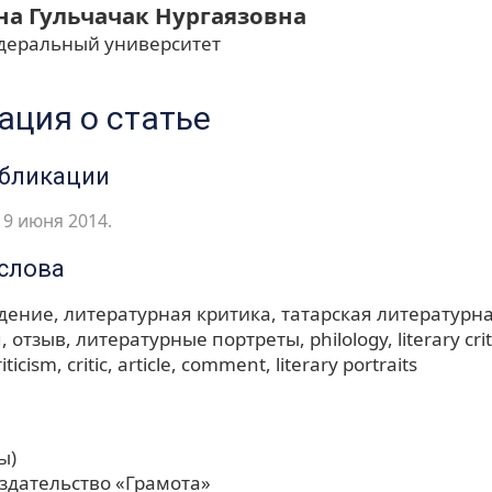
на Гульчачак Нургаязовна
деральный университет
ция о статье
убликации
9 июня 2014.
слова
дение
литературная критика
татарская литературн
я
отзыв
литературные портреты
philology
literary cri
riticism
critic
article
comment
literary portraits
ы)
здательство «Грамота»