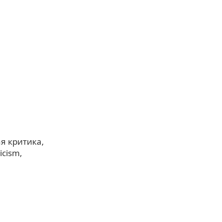
ая критика
ticism