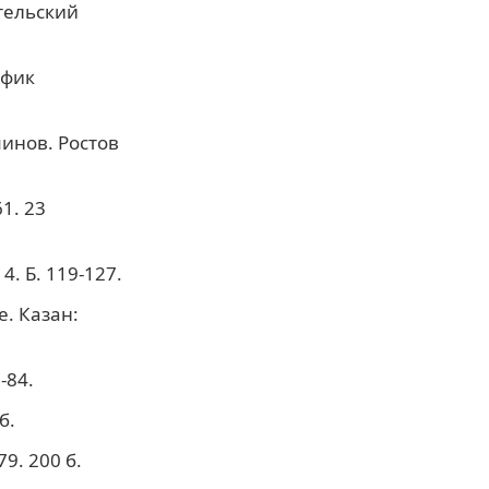
ательский
афик
минов. Ростов
1. 23
. Б. 119-127.
. Казан:
-84.
б.
9. 200 б.