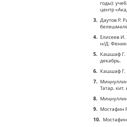
годы): учеб
центр «Ака
Даутов Р. 
белешмәлек
Елисеев И.
н/Д: Феникс
Кашшаф Г. 
декабрь.
Кашшаф Г. 
Миңнуллин 
Татар. кит.
Миңнуллин 
Мостафин Р.
Мостафин 