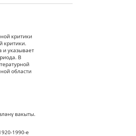
рной критики
й критики.
а и указывает
риода. В
итературной
нной области
зләнү вакыты.
1920-1990-е