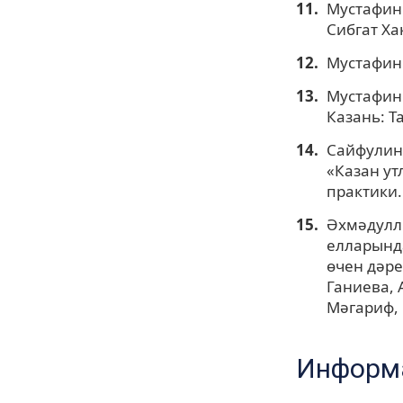
Мустафин 
Сибгат Хак
Мустафин Р
Мустафин 
Казань: Та
Сайфулина
«Казан ут
практики. 
Әхмәдулли
елларында
өчен дәрес
Ганиева, 
Мәгариф, 
Информа