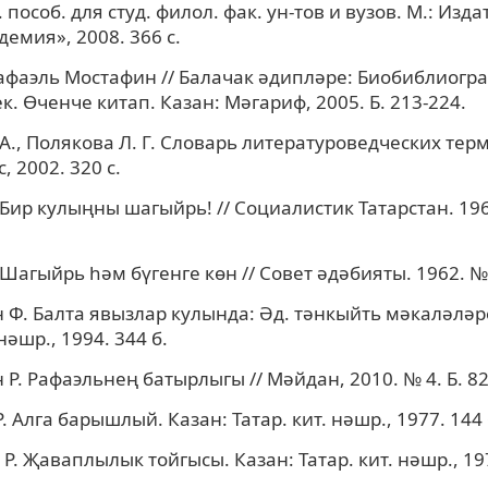
. пособ. для студ. филол. фак. ун-тов и вузов. М.: Изд
демия», 2008. 366 с.
Рафаэль Мостафин // Балачак әдипләре: Биобиблиогр
. Өченче китап. Казан: Мәгариф, 2005. Б. 213-224.
 А., Полякова Л. Г. Словарь литературоведческих тер
, 2002. 320 с.
Бир кулыңны шагыйрь! // Социалистик Татарстан. 196
Шагыйрь һәм бүгенге көн // Совет әдәбияты. 1962. № 4
Ф. Балта явызлар кулында: Әд. тәнкыйть мәкаләләре
 нәшр., 1994. 344 б.
Р. Рафаэльнең батырлыгы // Мәйдан, 2010. № 4. Б. 82
 Алга барышлый. Казан: Татар. кит. нәшр., 1977. 144 
Р. Җаваплылык тойгысы. Казан: Татар. кит. нәшр., 197