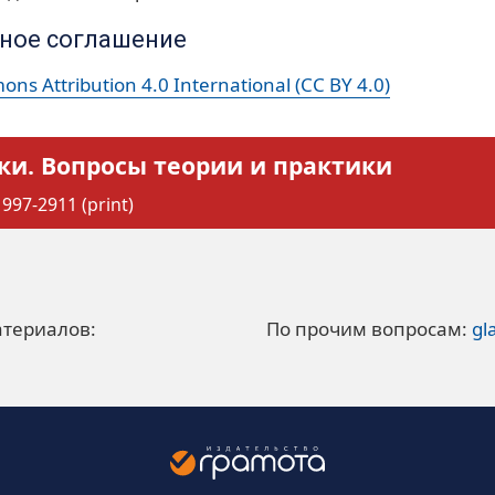
ное соглашение
ns Attribution 4.0 International (CC BY 4.0)
ки. Вопросы теории и практики
997-2911 (print)
атериалов:
По прочим вопросам:
gl