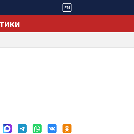
EN
ктики