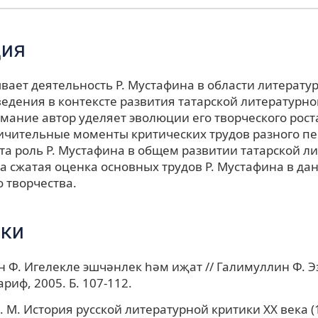
ция
вает деятельность Р. Мустафина в области литерату
едения в контексте развития татарской литературно
мание автор уделяет эволюции его творческого рост
ичительные моменты критических трудов разного пе
та роль Р. Мустафина в общем развитии татарской л
а сжатая оценка основных трудов Р. Мустафина в да
 творчества.
ки
 Ф. Игелекле эшчәнлек һәм иҗат // Галимуллин Ф. Э
риф, 2005. Б. 107-112.
. М. История русской литературной критики XX века (