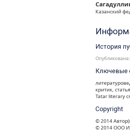
Сагадулли
Казанский фе
Информа
История п
Опубликована: 
Ключевые 
литературове
критик
стать
Tatar literary c
Copyright
© 2014 Автор(
© 2014 ООО И