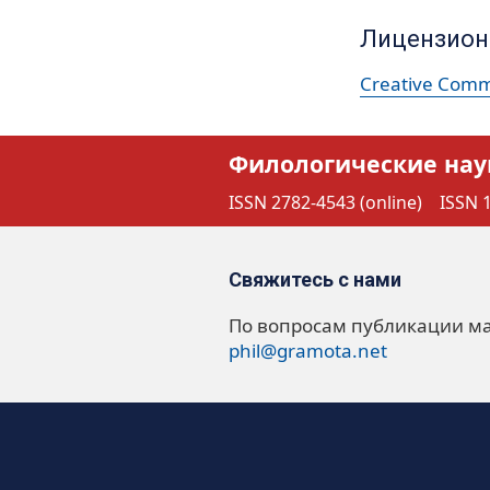
Лицензион
Creative Commo
Филологические нау
ISSN 2782-4543 (online)
ISSN 1
Свяжитесь с нами
По вопросам публикации м
phil@gramota.net