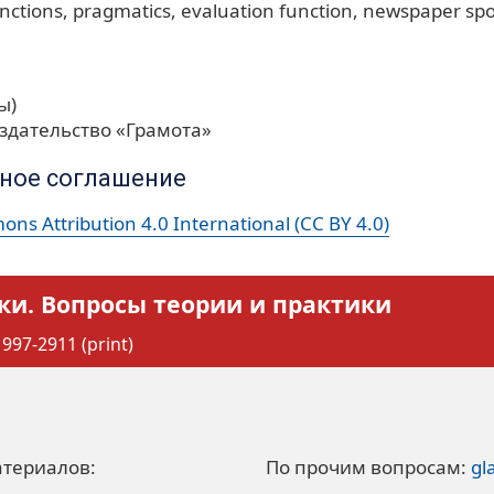
unctions
pragmatics
evaluation function
newspaper spo
ы)
здательство «Грамота»
ное соглашение
ns Attribution 4.0 International (CC BY 4.0)
ки. Вопросы теории и практики
997-2911 (print)
атериалов:
По прочим вопросам:
gl