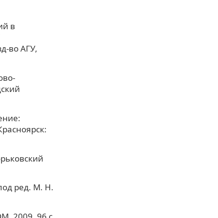
ий в
д-во АГУ,
ово-
дский
ение:
Красноярск:
орьковский
од ред. М. Н.
, 2009. 96 с.