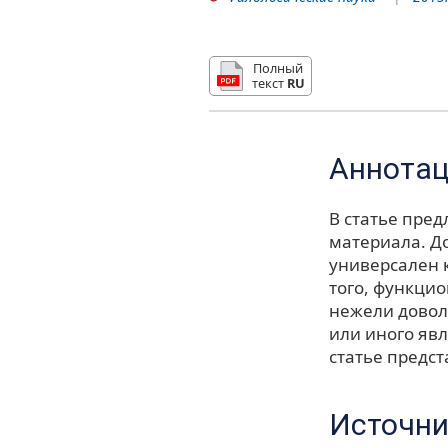
Полный
текст
RU
Аннота
В статье пре
материала. До
универсален к
того, функци
нежели довол
или иного яв
статье предс
Источни