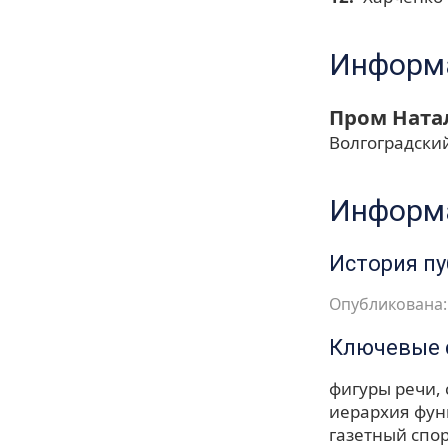
Информа
Пром Ната
Волгоградски
Информа
История п
Опубликована: 
Ключевые 
фигуры речи
иерархия фу
газетный спо