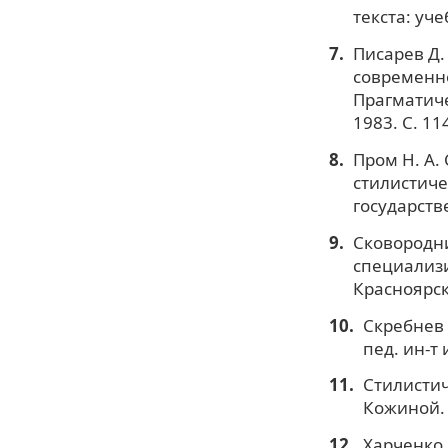
текста: уче
Писарев Д
современно
Прагматиче
1983. С. 11
Пром Н. А.
стилистичес
государств
Сковородни
специализи
Красноярски
Скребнев 
пед. ин-т 
Стилистич
Кожиной. 
Харченко 