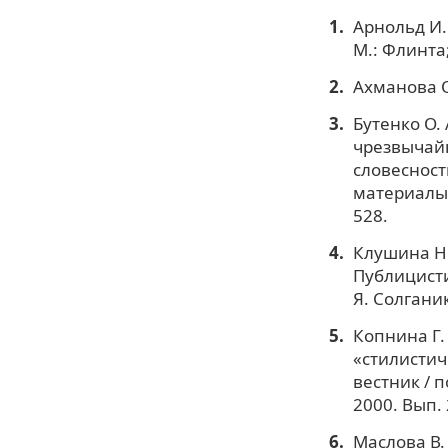
Арнольд И.
М.: Флинта;
Ахманова О
Бутенко О.
чрезвычайн
словесност
материалы м
528.
Клушина Н.
Публицисти
Я. Солганик
Копнина Г.
«стилистич
вестник / п
2000. Вып. 2
Маслова В.