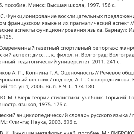
б. пособие. Минск: Высшая школа, 1997. 156 с.
. С. Функционирование восклицательных предложен
м французском языке и их прагматический аспект //
ские аспекты функционирования языка. Барнаул: Из
4-125.
 Современный газетный спортивный репортаж: жанр
кий аспект: дисс. … к. филол. н. Волгоград: Волгогра
енный педагогический университет, 2011. 241 с.
ков А. П., Копнина Г. А. Оценочность // Речевое общ
рованный вестник / под ред. А. П. Сковородникова. 
й гос. ун-т, 2006. Вып. 8-9. С. 174-180.
Ю. М. Очерк теории стилистики: учебник. Горький: Г
иностр. языков, 1975. 175 с.
еский энциклопедический словарь русского языка / п
М.: Флинта; Наука, 2003. 696 с.
В. К. Функции метафоры: учеб. пособие. М.: ЛИБРОКОМ