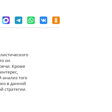
илистического
то он
 речи. Кроме
интерес,
 анализ того
ако в данной
й стратегии.