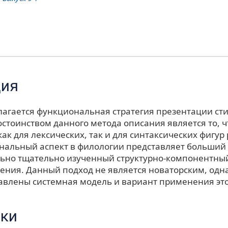
ция
длагается функциональная стратегия презентации ст
стоинством данного метода описания является то, ч
ак для лексических, так и для синтаксических фигур
ональный аспект в филологии представляет больший 
ьно тщательно изученный структурно-компонентный
ления. Данный подход не является новаторским, одн
тавлены системная модель и вариант применения это
ки