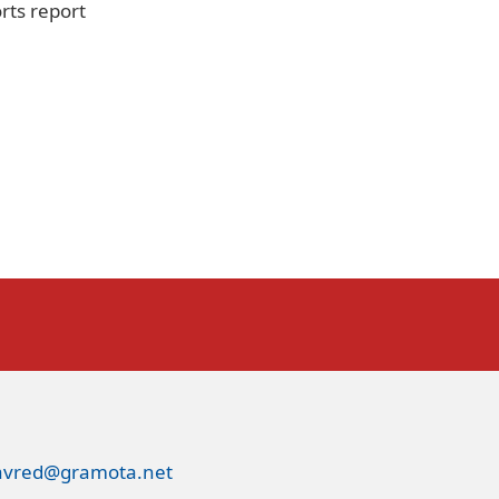
rts report
avred@gramota.net