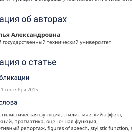
ция об авторах
лья Александровна
й государственный технический университет
ция о статье
убликации
1 сентября 2015.
слова
стилистическая функция
стилистический эффект
нкций
прагматика
оценочная функция
ртивный репортаж
figures of speech
stylistic function