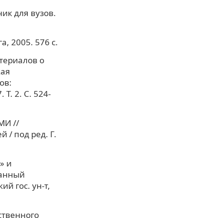
ик для вузов.
, 2005. 576 с.
териалов о
кая
ов:
Т. 2. С. 524-
МИ //
/ под ред. Г.
» и
ванный
ий гос. ун-т,
ственного