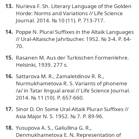
Nurieva F. Sh. Literary Language of the Golden
Horde: Norms and Variations // Life Science
Journal. 2014. № 10 (11). P. 713-717.
Poppe N. Plural Suffixes in the Altaik Languages
// Ural-Altaische Jahrbucher. 1952. № 3-4. Р. 64-
70.
Rasanen M. Aus der Turkischen Formenlehre.
Helsinki, 1939. 277 s.
Sattarova M. R., Zamaletdinov R. R.,
Nurmukhametova R. S. Variants of phoneme
/a/ in Tatar lingual areal // Life Science Journal.
2014. № 11 (10). P. 657-660.
Sinor D. On Some Ural-Altaik Pluraл Suffixes //
Asia Major N. S. 1952. № 7. Р. 89-96.
Yusupova A. S., Galiullina G. R.,
Denmukhametova E. N. Representation of