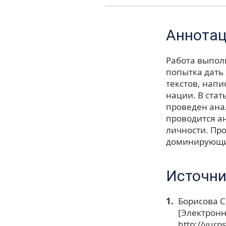
Аннота
Работа выпол
попытка дать
текстов, нап
нации. В стат
проведен ана
проводится а
личности. Пр
доминирующих
Источни
Борисова С
[Электронны
http://yurp