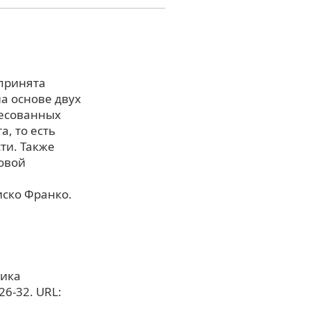
принята
а основе двух
ресованных
, то есть
ти. Также
овой
ско Франко.
ника
26-32. URL: