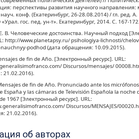
современных политических деятелей) // Политическ
ия: перспективы развития научного направления: 
ауч. конф. (Екатеринбург, 26-28.08.2014) / гл. ред. А.
Урал. гос. пед. ун-т». Екатеринбург, 2014. С. 167-172
. В. Человеческие достоинства. Научный подход [Э
L: http://www.planetapsy.ru/ psihologiya-lichnosti/chelo
a-nauchnyy-podhod (дата обращения: 10.09.2015).
ensajes de fin de Año. [Электронный ресурс]. URL:
generalisimofranco.com/ Discursos/mensajes/ 00008.ht
 21.02.2016).
Mensajes de fin de Año. Pronunciado ante los micrófonos
e España y las cámaras de Televisión Española la noche d
 de 1967 [Электронный ресурс]. URL:
w.generalisimofranco.com/ Discursos/MENSAJES/00020.h
: 21.02.2016).
ция об авторах