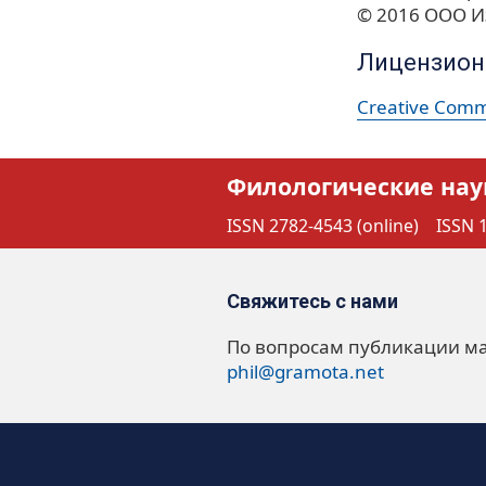
© 2016 ООО И
Лицензион
Creative Commo
Филологические нау
ISSN 2782-4543 (online)
ISSN 1
Свяжитесь с нами
По вопросам публикации м
phil@gramota.net