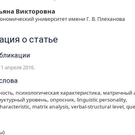
тьяна Викторовна
кономический университет имени Г. В. Плеханова
ция о статье
убликации
1 апреля 2016.
слова
ность
психологическая характеристика
матричный 
руктурный уровень
опросник
linguistic personality
haracteristic
matrix analysis
verbal-structural level
que
ы)