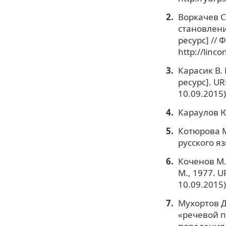
Воркачев С
становлен
ресурс] // 
http://linc
Карасик В.
ресурс]. U
10.09.2015)
Караулов Ю.
Котюрова М
русского яз
Коченов М.
М., 1977. U
10.09.2015)
Мухортов Д
«речевой п