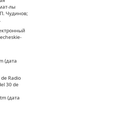
ая
мат-лы
 П. Чудинов;
.
лектронный
vecheskie-
m (дата
 de Radio
el 30 de
tm (дата