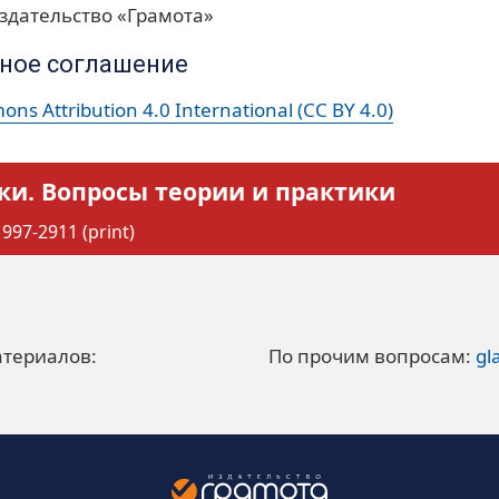
здательство «Грамота»
ное соглашение
ns Attribution 4.0 International (CC BY 4.0)
ки. Вопросы теории и практики
997-2911 (print)
атериалов:
По прочим вопросам:
gl