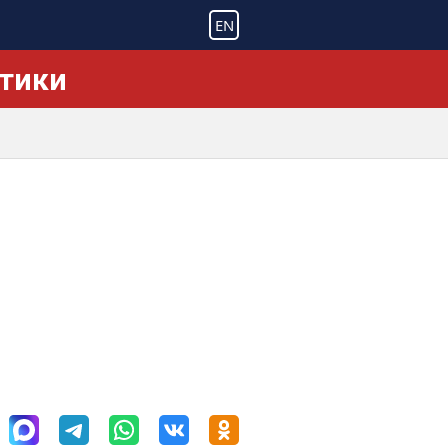
EN
ктики