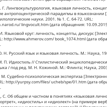
. Г. Лингвокультурология, языковая личность, концеп
ие антропоцентрической парадигмы в языкознании 
Филологические науки. 2001. № 1. С. 64-72. URL:
on.narod.ru/ lingvocult.htm (дата обращения: 10.09.2015
 И. Языковой круг: личность, концепты, дискурс [Эле
RL: http://www.ahmerov.com/ book_1074.html (дата об
.
 Н. Русский язык и языковая личность. М.: Наука, 198
. П. Идиостиль // Стилистический энциклопедическ
ыка / под ред. М. Н. Кожиной. М.: Флинта; Наука, 2003.
 М. Судебно-психологическая экспертиза [Электронн
RL: http://yurpsy.com/files/ ucheb/spe/01.htm (дата об
.
. С. Об общем и частном в понятиях «языковая лично
ортрет», «идиостиль» и «идиолект» (на примере вер