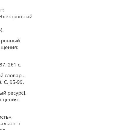
т:
[Электронный
).
ктронный
ращения:
7. 261 с.
ий словарь
 С. 95-99.
ый ресурс].
ращения:
сть»,
бального