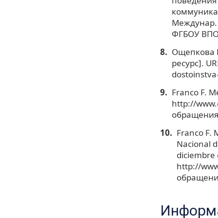
поведения 
коммуникац
Междунар. н
ФГБОУ ВПО «
Ощепкова Е
ресурс]. UR
dostoinstv
Franco F. M
http://www.
обращения:
Franco F. 
Nacional d
diciembre
http://ww
обращения
Информа