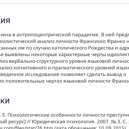
ция
нена в антропоцентрической парадигме. В ней пред
 холистический анализ личности Франсиско Франко н
исанных им по случаю католического Рождества и ад
ье выявлены некоторые характерные черты идиолекта
лиз вербально-структурного уровня языковой личнос
нализ когнитивного и прагматического уровней язык
оведенное исследование позволяет сделать вывод о
 положительных чертах языковой личности Франси
ки
. Е. Психологические особенности личности преступ
й ресурс] // Юридическая психология. 2007. № 3. С. 
sy.com/files/stat/76.htm (дата обращения: 10.09.2015).