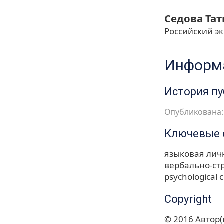
Седова Та
Российский э
Информа
История п
Опубликована: 
Ключевые 
языковая лич
вербально-ст
psychological c
Copyright
© 2016 Автор(