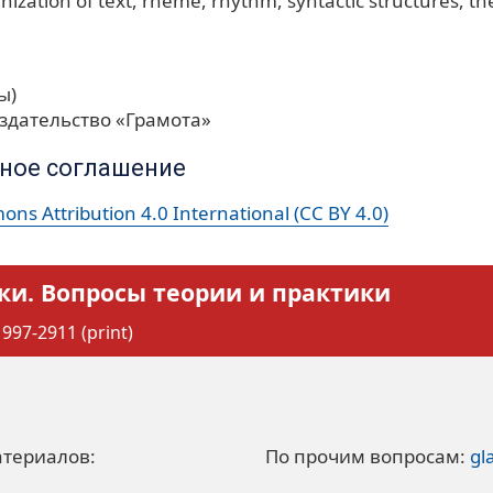
nization of text
rheme
rhythm
syntactic structures
th
ы)
здательство «Грамота»
ное соглашение
ns Attribution 4.0 International (CC BY 4.0)
ки. Вопросы теории и практики
997-2911 (print)
атериалов:
По прочим вопросам:
gl