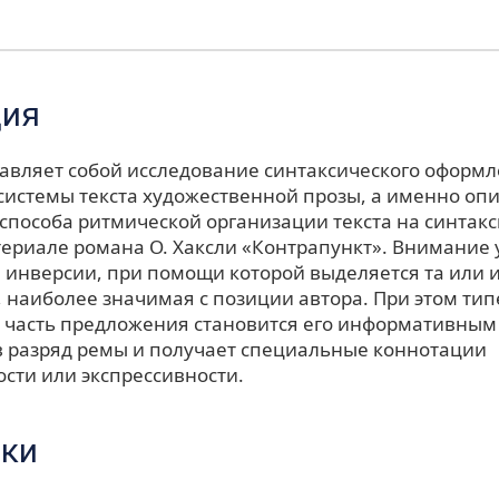
ция
тавляет собой исследование синтаксического оформ
системы текста художественной прозы, а именно оп
 способа ритмической организации текста на синтак
териале романа О. Хаксли «Контрапункт». Внимание 
 инверсии, при помощи которой выделяется та или и
 наиболее значимая с позиции автора. При этом ти
 часть предложения становится его информативным
в разряд ремы и получает специальные коннотации
сти или экспрессивности.
ки