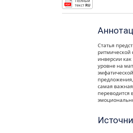
Полный
текст
RU
Аннота
Статья предс
ритмической 
инверсии как
уровне на ма
эмфатической
предложения,
самая важная
переводится 
эмоционально
Источни