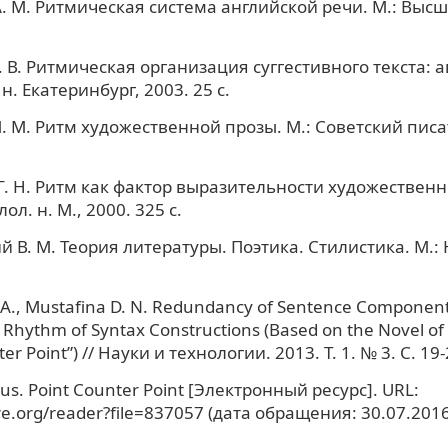
. M. Ритмическая система английской речи. М.: Выс
.
 В. Ритмическая организация суггестивного текста: а
 н. Екатеринбург, 2003. 25 с.
 М. Ритм художественной прозы. М.: Советский писат
Г. Н. Ритм как фактор выразительности художественно
лол. н. М., 2000. 325 с.
 В. М. Теория литературы. Поэтика. Стилистика. М.: 
. A., Mustafina D. N. Redundancy of Sentence Component
Rhythm of Syntax Constructions (Based on the Novel of
er Point”) // Науки и технологии. 2013. Т. 1. № 3. С. 19-
us. Point Counter Point [Электронный ресурс]. URL:
re.org/reader?file=837057 (дата обращения: 30.07.2016