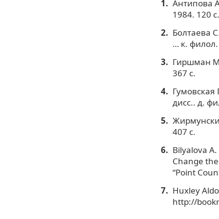
Антипова A
1984. 120 с
Болтаева С.
… к. филол.
Гиршман М.
367 с.
Гумовская 
дисс.. д. фи
Жирмунский
407 с.
Bilyalova A
Change the 
“Point Count
Huxley Aldo
http://book