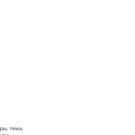
уры
тема