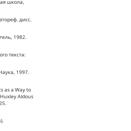
шая школа,
втореф. дисс.
ель, 1982.
го текста:
Наука, 1997.
s as a Way to
 Huxley Aldous
25.
).