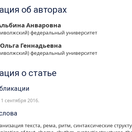
ция об авторах
Альбина Анваровна
риволжский) федеральный университет
 Ольга Геннадьевна
риволжский) федеральный университет
ция о статье
убликации
1 сентября 2016.
слова
анизация текста
рема
ритм
синтаксические структ