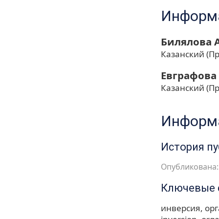
Информа
Билялова 
Казанский (П
Евграфова
Казанский (П
Информа
История п
Опубликована: 
Ключевые 
инверсия
орг