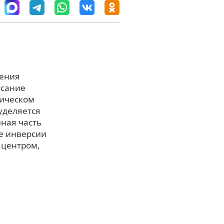
ления
исание
сическом
уделяется
ная часть
пе инверсии
 центром,