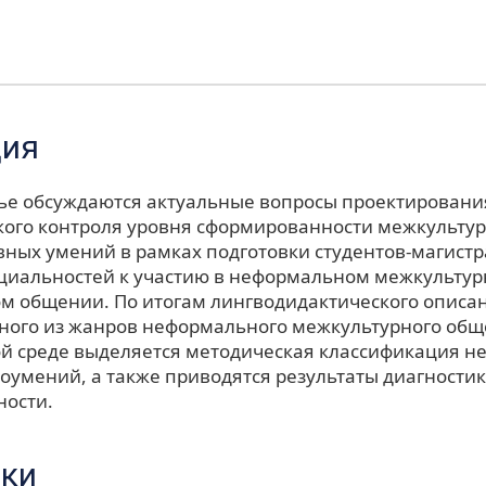
ция
тье обсуждаются актуальные вопросы проектирован
кого контроля уровня сформированности межкульту
ных умений в рамках подготовки студентов-магистр
циальностей к участию в неформальном межкульту
м общении. По итогам лингводидактического описан
дного из жанров неформального межкультурного общ
й среде выделяется методическая классификация н
оумений, а также приводятся результаты диагностик
ости.
ки