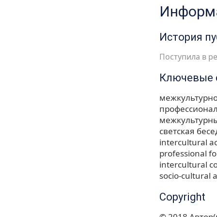
Информа
История п
Поступила в ре
Ключевые 
межкультурно
профессиона
межкультурн
светская беседа
intercultural
professional 
intercultural c
socio-cultural
Copyright
© 2018 Автор(