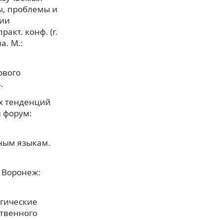
ы, проблемы и
нии
акт. конф. (г.
а. М.:
ового
.
ых тенденций
й форум:
ным языкам.
. Воронеж:
огические
ственного