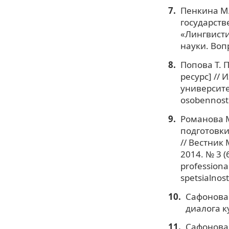
Пенкина М
государств
«Лингвисти
науки. Вопр
Попова Т. 
ресурс] //
университет
osobennost
Романова М
подготовки
// Вестник
2014. № 3 (
professiona
spetsialnos
Сафонова 
диалога к
Сафонова 