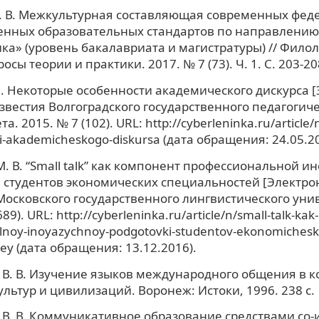
. В. Межкультурная составляющая современных фед
енных образовательных стандартов по направлению
ка» (уровень бакалавриата и магистратуры) // Фило
осы теории и практики. 2017. № 7 (73). Ч. 1. С. 203-20
П. Некоторые особенности академического дискурса 
 Известия Волгоградского государственного педагогич
а. 2015. № 7 (102). URL: http://cyberleninka.ru/article/
i-akademicheskogo-diskursa (дата обращения: 24.05.20
. В. “Small talk” как компонент профессиональной и
 студентов экономических специальностей [Электро
 Московского государственного лингвистического уни
689). URL: http://cyberleninka.ru/article/n/small-talk-k
lnoy-inoyazychnoy-podgotovki-studentov-ekonomichesk
tey (дата обращения: 13.12.2016).
В. В. Изучение языков международного общения в к
ультур и цивилизаций. Воронеж: Истоки, 1996. 238 с.
В. В. Коммуникативное образование средствами со