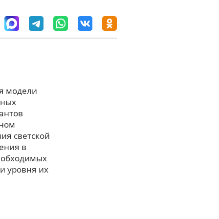
ия модели
рных
антов
рном
ия светской
ения в
еобходимых
и уровня их