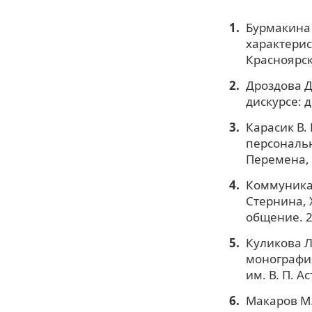
Бурмакина 
характерис
Красноярск,
Дроздова Д
дискурсе: д
Карасик В.
персональны
Перемена, 2
Коммуникат
Стернина, 
общение. 2
Куликова Л
монография
им. В. П. А
Макаров М. 