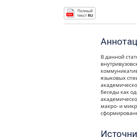
Полный
текст
RU
Аннота
В данной ста
внутривузовс
коммуникатив
языковых спе
академическо
беседы как о
академическо
макро- и микр
сформированн
Источни