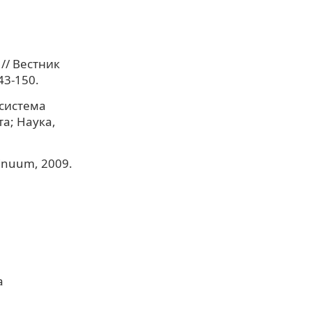
// Вестник
43-150.
 система
а; Наука,
tinuum, 2009.
а