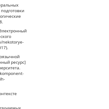
еральных
 подготовки
логические
8.
[Электронный
еского
n/nekotorye-
17).
ноязычной
нный ресурс]
верситета.
ak-komponent-
ih-
онтексте
-изучаемых