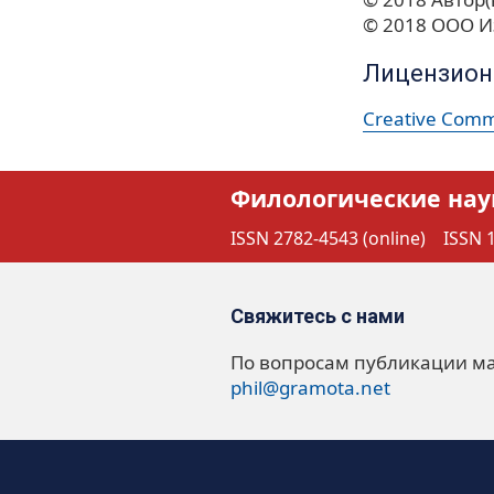
© 2018 ООО И
Лицензион
Creative Commo
Филологические нау
ISSN 2782-4543 (online)
ISSN 1
Свяжитесь с нами
По вопросам публикации м
phil@gramota.net