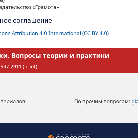
здательство «Грамота»
ное соглашение
ns Attribution 4.0 International (CC BY 4.0)
ки. Вопросы теории и практики
997-2911 (print)
атериалов:
По прочим вопросам:
gl