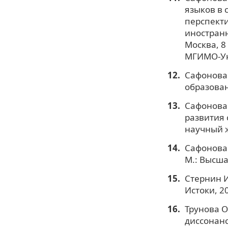
языков в
перспекти
иностранн
Москва, 8 
МГИМО-Уни
Сафонова 
образован
Сафонова 
развития 
научный жу
Сафонова 
М.: Высша
Стернин И
Истоки, 20
Трунова О
диссонанс