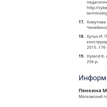
педагогич
http://cyb
terminolog
Хомутова 
Челябинск
Хутыз И. 
конструир
2015. 176 
Hyland K. 
256 p.
Информа
Пенкина М
Московский г