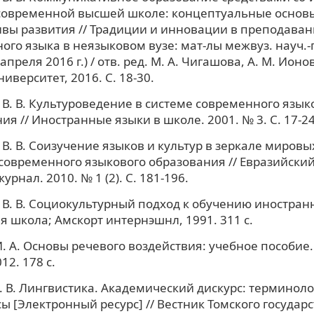
 современной высшей школе: концептуальные основ
вы развития // Традиции и инновации в преподава
ого языка в неязыковом вузе: мат-лы межвуз. науч.-пр
апреля 2016 г.) / отв. ред. М. А. Чигашова, А. М. Ионов
верситет, 2016. С. 18-30.
В. В. Культуроведение в системе современного язык
ия // Иностранные языки в школе. 2001. № 3. С. 17-24
В. В. Соизучение языков и культур в зеркале миров
современного языкового образования // Евразийски
рнал. 2010. № 1 (2). С. 181-196.
В. В. Социокультурный подход к обучению иностран
я школа; Амскорт интернэшнл, 1991. 311 с.
. А. Основы речевого воздействия: учебное пособие
12. 178 с.
. В. Лингвистика. Академический дискурс: терминол
ы [Электронный ресурс] // Вестник Томского государ