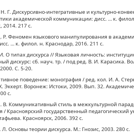
Н. Г. Дискурсивно-интегративные и культурно-конв
тики академической коммуникации: дисс. … к. филол.
 2014. 217 с.
. Р. Феномен языкового манипулирования в академ
исс. … к. филол. н. Краснодар, 2016. 211 с.
 И. О типах дискурса // Языковая личность: институц
й дискурс: сб. науч. тр. / под ред. В. И. Карасика. Во
000. С. 5-20.
ивное поведение: монография / ред. кол. И. А. Стерн
Х. Эккерт. Воронеж: Истоки, 2009. Вып. 32. Академич
00 с.
. В. Коммуникативный стиль в межкультурной парад
 / Красноярский государственный педагогический у
стафьева. Красноярск, 2006. 392 с.
Л. Основы теории дискурса. М.: Гнозис, 2003. 280 с.