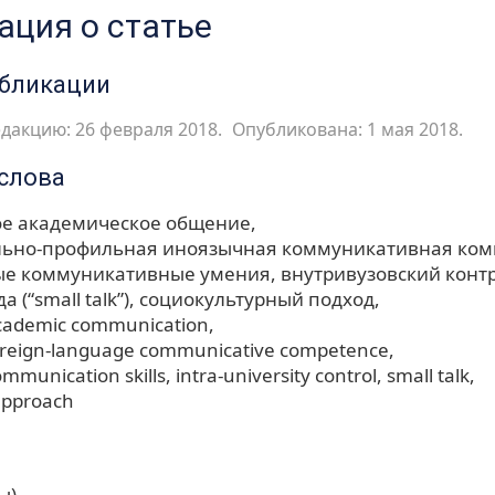
ция о статье
убликации
дакцию: 26 февраля 2018.
Опубликована: 1 мая 2018.
слова
е академическое общение
льно-профильная иноязычная коммуникативная ко
ые коммуникативные умения
внутривузовский конт
 (“small talk”)
социокультурный подход
 academic communication
foreign-language communicative competence
ommunication skills
intra-university control
small talk
 approach
ы)