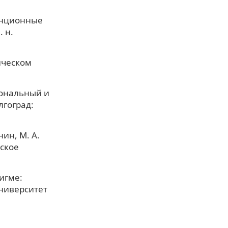
енционные
 н.
ическом
иональный и
лгоград:
ин, М. А.
еское
игме:
ниверситет