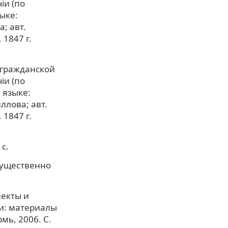
iи (по
ыке:
а; авт.
 1847 г.
и гражданской
iи (по
 языке:
иллова; авт.
 1847 г.
с.
мущественно
лекты и
и: материалы
мь, 2006. С.