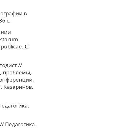
фографии в
36 с.
ении
istarum
 publicae. С.
одист //
, проблемы,
конференции,
. Казаринов.
Педагогика.
// Педагогика.