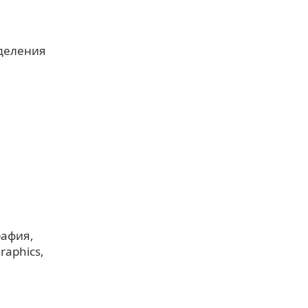
тделения
рафия
raphics