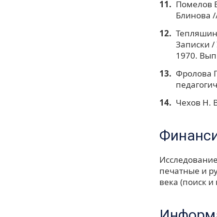
Помелов В
Блинова /
Тепляшина
Записки / 
1970. Вып.
Фролова Г
педагогич
Чехов Н. В
Финанс
Исследовани
печатные и р
века (поиск и
Информа