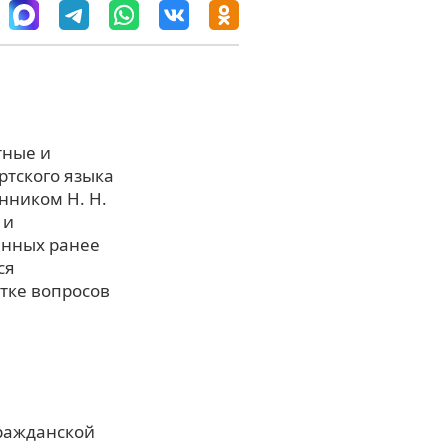
тные и
ртского языка
нником Н. Н.
 и
анных ранее
ся
тке вопросов
гражданской