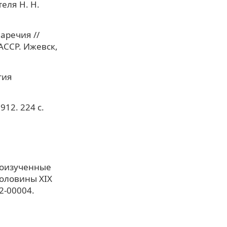
еля Н. Н.
аречия //
 АССР. Ижевск,
тия
912. 224 с.
лоизученные
половины XIX
2-00004.