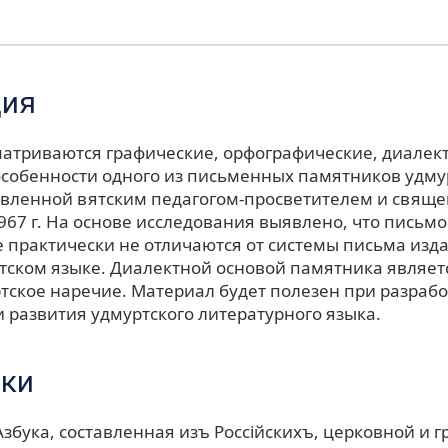
ция
сматриваются графические, орфографические, диалек
особенности одного из письменных памятников удму
тавленной вятским педагогом-просветителем и свяще
67 г. На основе исследования выявлено, что письмо
 практически не отличаются от системы письма изд
ртском языке. Диалектной основой памятника являет
тское наречие. Материал будет полезен при разрабо
 развития удмуртского литературного языка.
ки
 Азбука, составленная изъ Россiйскихъ, церковной и 