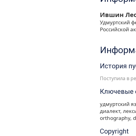
Ившин Ле
Удмуртский ф
Российской а
Информа
История п
Поступила в ре
Ключевые 
удмуртский я
диалект
лекс
orthography
d
Copyright