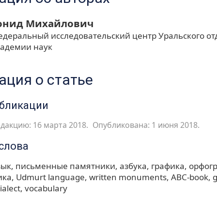
онид Михайлович
едеральный исследовательский центр Уральского о
кадемии наук
ция о статье
убликации
дакцию: 16 марта 2018.
Опубликована: 1 июня 2018.
слова
зык
письменные памятники
азбука
графика
орфог
ика
Udmurt language
written monuments
ABC-book
g
ialect
vocabulary