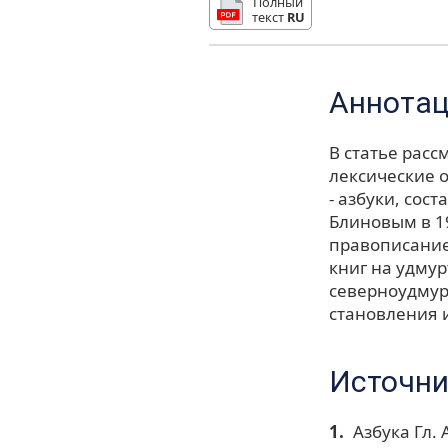
Полный
текст
RU
Аннота
В статье рас
лексические 
- азбуки, сос
Блиновым в 19
правописание
книг на удму
северноудмур
становления и
Источни
Азбука Гл.