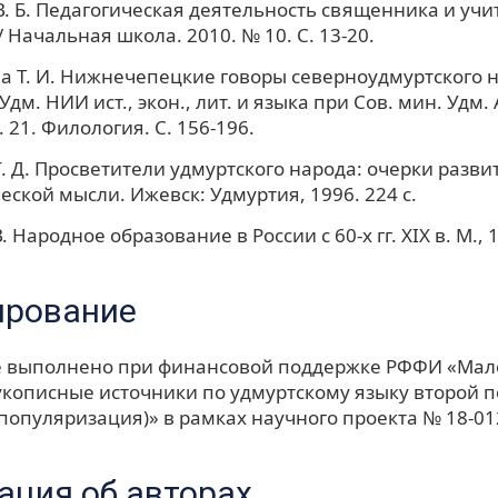
. Б. Педагогическая деятельность священника и учит
/ Начальная школа. 2010. № 10. С. 13-20.
 Т. И. Нижнечепецкие говоры северноудмуртского н
Удм. НИИ ист., экон., лит. и языка при Сов. мин. Удм.
 21. Филология. С. 156-196.
. Д. Просветители удмуртского народа: очерки разви
еской мысли. Ижевск: Удмуртия, 1996. 224 с.
. Народное образование в России с 60-х гг. XIX в. М., 1
ирование
е выполнено при финансовой поддержке РФФИ «Ма
укописные источники по удмуртскому языку второй 
 популяризация)» в рамках научного проекта № 18-01
ция об авторах