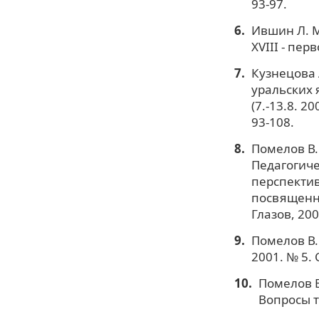
93-97.
Ившин Л. М
XVIII - пер
Кузнецова 
уральских я
(7.-13.8. 20
93-108.
Помелов В.
Педагогиче
перспекти
посвященно
Глазов, 200
Помелов В.
2001. № 5. С
Помелов В
Вопросы те