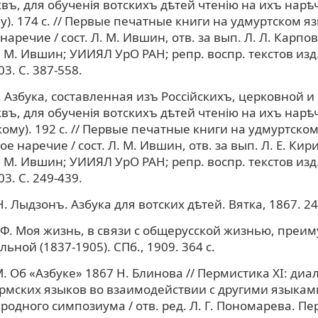
квъ, для обученiя вотскихъ дѣтей чтенiю на ихъ нарѣч
у). 174 с. // Первые печатные книги на удмуртском яз
наречие / сост. Л. М. Ившин, отв. за вып. Л. Л. Карпов
 М. Ившин; УИИЯЛ УрО РАН; репр. воспр. текстов изд.
3. С. 387-558.
. Азбука, составленная изъ Россiйскихъ, церковной 
квъ, для обученiя вотскихъ дѣтей чтенiю на ихъ нарѣч
ому). 192 с. // Первые печатные книги на удмуртском
е наречие / сост. Л. М. Ившин, отв. за вып. Л. Е. Кир
 М. Ившин; УИИЯЛ УрО РАН; репр. воспр. текстов изд.
3. С. 249-439.
. Лыдзонъ. Азбука для вотских дѣтей. Вятка, 1867. 24 
 Ф. Моя жизнь, в связи с общерусской жизнью, преи
ной (1837-1905). СПб., 1909. 364 с.
. Об «Азбуке» 1867 Н. Блинова // Пермистика XI: диа
рмских языков во взаимодействии с другими языкам
родного симпозиума / отв. ред. Л. Г. Пономарева. Пер