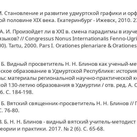
. Становление и развитие удмуртской графики и ор
вой половине XIX века. Екатеринбург - Ижевск, 2010. 2
А. И. Произойдет ли в XXI в. смена парадигмы в изуч
зыков? // Congressus Nonus Internationalis Fenno-Ugr
00). Tartu, 2000. Pars I. Orationes plenariare & Orationes
 Б. Видный просветитель Н. Н. Блинов как ученый-мет
ское образование в Удмуртской Республике: история
вы: материалы региональной научно-практической 
й 130-летию образования в Удмуртии / отв. ред. А. С
6. С. 184-198.
 Б. Вятский священник-просветитель Н. Н. Блинов // 
. 76-80.
. Б. Н. Н. Блинов - видный вятский учитель-методист 
ории и практики. 2017. № 2 (6). С. 65-68.