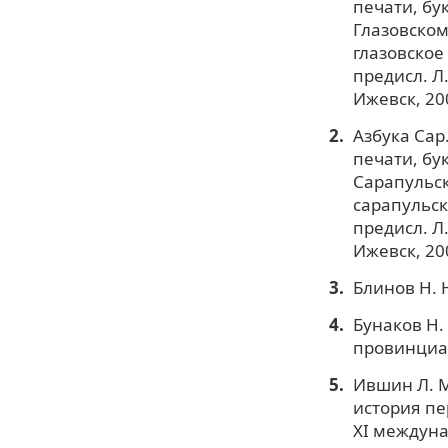
печати, бу
Глазовском
глазовское 
предисл. Л.
Ижевск, 200
Азбука Сар
печати, бу
Сарапульск
сарапульско
предисл. Л.
Ижевск, 200
Блинов Н. Н
Бунаков Н.
провинциаль
Ившин Л. М
история пе
XI междуна