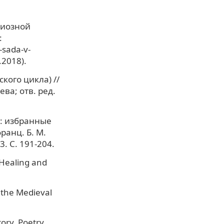
гиозной
:
-sada-v-
.2018).
кого цикла) //
ева; отв. ред.
ь: избранные
ранц. Б. М.
3. С. 191-204.
Healing and
 the Medieval
ory, Poetry,