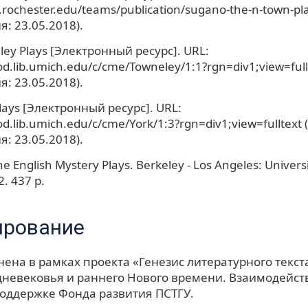
ib.rochester.edu/teams/publication/sugano-the-n-town-pl
: 23.05.2018).
ley Plays [Электронный ресурс]. URL:
od.lib.umich.edu/c/cme/Towneley/1:1?rgn=div1;view=full
: 23.05.2018).
lays [Электронный ресурс]. URL:
od.lib.umich.edu/c/cme/York/1:3?rgn=div1;view=fulltext 
: 23.05.2018).
e English Mystery Plays. Berkeley - Los Angeles: Universi
2. 437 p.
ирование
ена в рамках проекта «Генезис литературного текст
дневековья и раннего Нового времени. Взаимодейст
поддержке Фонда развития ПСТГУ.