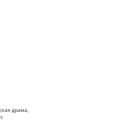
ская драма
r