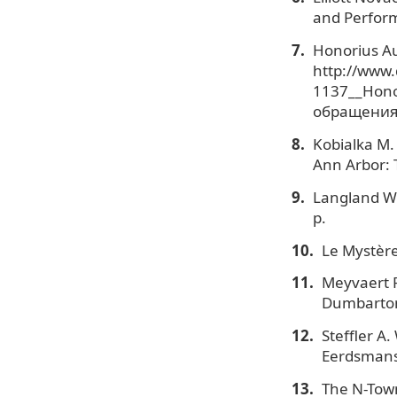
and Perform
Honorius A
http://www
1137__Hono
обращения:
Kobialka M. 
Ann Arbor: 
Langland W.
p.
Le Mystère
Meyvaert P
Dumbarton
Steffler A
Eerdsmans
The N-Tow