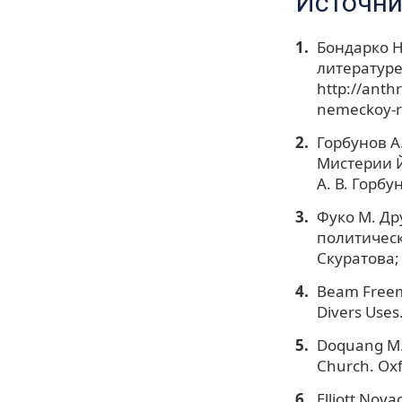
Источни
Бондарко Н
литературе
http://anth
nemeckoy-re
Горбунов А
Мистерии Йо
А. В. Горбу
Фуко М. Др
политически
Скуратова; 
Beam Freema
Divers Uses
Doquang M. 
Church. Oxf
Elliott Nova