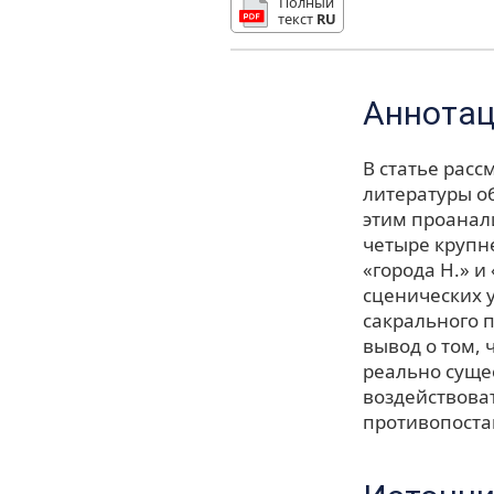
Полный
текст
RU
Аннота
В статье рас
литературы об
этим проанал
четыре крупн
«города Н.» и
сценических 
сакрального п
вывод о том, 
реально суще
воздействоват
противопоста