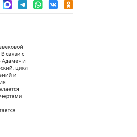
невековой
 В связи с
б Адаме» и
ский, цикл
ений и
ния
елается
 чертами
тается