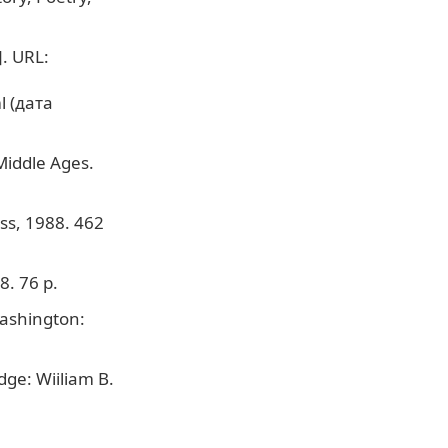
. URL:
 (дата
Middle Ages.
ss, 1988. 462
. 76 p.
ashington:
dge: Wiiliam B.