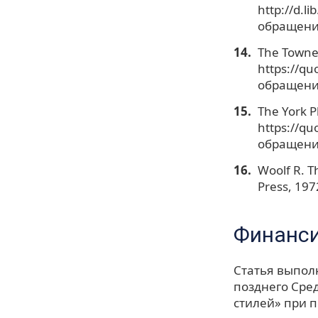
http://d.l
обращения
The Towne
https://qu
обращения
The York P
https://qu
обращения
Woolf R. Th
Press, 197
Финанс
Статья выполн
позднего Сре
стилей» при 