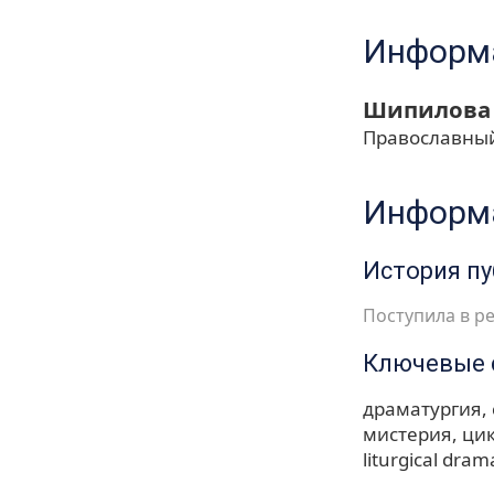
Информа
Шипилова 
Православный
Информа
История п
Поступила в ре
Ключевые 
драматургия
мистерия
ци
liturgical dram