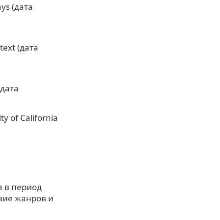
ays (дата
text (дата
(дата
ty of California
а в период
вие жанров и