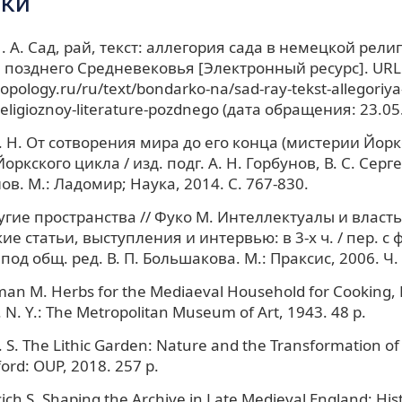
ки
. А. Сад, рай, текст: аллегория сада в немецкой рели
 позднего Средневековья [Электронный ресурс]. URL
ropology.ru/ru/text/bondarko-na/sad-ray-tekst-allegoriya
ligioznoy-literature-pozdnego (дата обращения: 23.05
. Н. От сотворения мира до его конца (мистерии Йоркс
ркского цикла / изд. подг. А. Н. Горбунов, В. С. Серге
нов. М.: Ладомир; Наука, 2014. С. 767-830.
угие пространства // Фуко М. Интеллектуалы и власт
е статьи, выступления и интервью: в 3-х ч. / пер. с ф
под общ. ред. В. П. Большакова. М.: Праксис, 2006. Ч. 
n M. Herbs for the Mediaeval Household for Cooking, 
. N. Y.: The Metropolitan Museum of Art, 1943. 48 p.
S. The Lithic Garden: Nature and the Transformation of
ord: OUP, 2018. 257 р.
cich S. Shaping the Archive in Late Medieval England: Hist