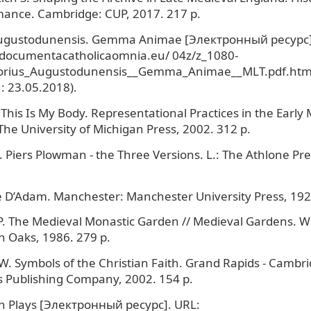
ance. Cambridge: CUP, 2017. 217 p.
ugustodunensis. Gemma Animae [Электронный ресурс]
.documentacatholicaomnia.eu/ 04z/z_1080-
rius_Augustodunensis__Gemma_Animae__MLT.pdf.html
 23.05.2018).
This Is My Body. Representational Practices in the Early 
The University of Michigan Press, 2002. 312 p.
 Piers Plowman - the Three Versions. L.: The Athlone Pre
 D’Adam. Manchester: Manchester University Press, 1928
. The Medieval Monastic Garden // Medieval Gardens. W
 Oaks, 1986. 279 p.
. W. Symbols of the Christian Faith. Grand Rapids - Cambri
 Publishing Company, 2002. 154 p.
n Plays [Электронный ресурс]. URL: