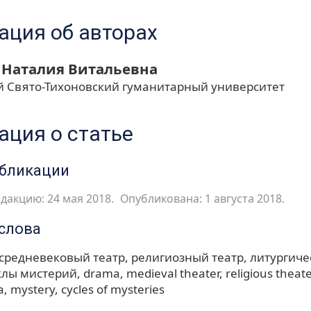
ция об авторах
Наталия Витальевна
 Свято-Тихоновский гуманитарный университет
ция о статье
убликации
дакцию: 24 мая 2018.
Опубликована: 1 августа 2018.
слова
средневековый театр
религиозный театр
литургиче
клы мистерий
drama
medieval theater
religious theate
a
mystery
cycles of mysteries