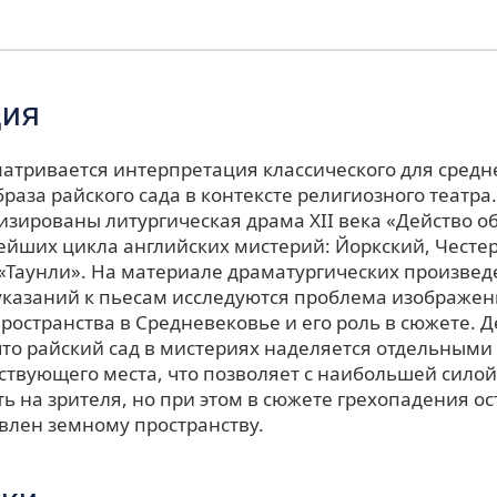
ция
сматривается интерпретация классического для сред
раза райского сада в контексте религиозного театра.
изированы литургическая драма XII века «Действо о
ейших цикла английских мистерий: Йоркский, Честер
 «Таунли». На материале драматургических произвед
указаний к пьесам исследуются проблема изображе
ространства в Средневековье и его роль в сюжете. Д
что райский сад в мистериях наделяется отдельными
ствующего места, что позволяет с наибольшей силой
ь на зрителя, но при этом в сюжете грехопадения ос
влен земному пространству.