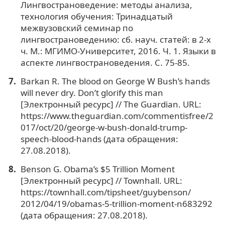
Лингвострановедение: методы анализа,
технология обучения: Тринадцатый
межвузовский семинар по
лингвострановедению: сб. науч. статей: в 2-х
ч. М.: МГИМО-Университет, 2016. Ч. 1. Языки в
аспекте лингвострановедения. С. 75-85.
Barkan R. The blood on George W Bush’s hands
will never dry. Don’t glorify this man
[Электронный ресурс] // The Guardian. URL:
https://www.theguardian.com/commentisfree/2
017/oct/20/george-w-bush-donald-trump-
speech-blood-hands (дата обращения:
27.08.2018).
Benson G. Obama’s $5 Trillion Moment
[Электронный ресурс] // Townhall. URL:
https://townhall.com/tipsheet/guybenson/
2012/04/19/obamas-5-trillion-moment-n683292
(дата обращения: 27.08.2018).