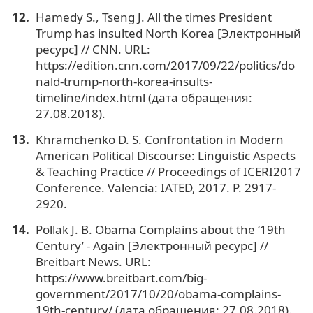
Hamedy S., Tseng J. All the times President
Trump has insulted North Korea [Электронный
ресурс] // CNN. URL:
https://edition.cnn.com/2017/09/22/politics/do
nald-trump-north-korea-insults-
timeline/index.html (дата обращения:
27.08.2018).
Khramchenko D. S. Confrontation in Modern
American Political Discourse: Linguistic Aspects
& Teaching Practice // Proceedings of ICERI2017
Conference. Valencia: IATED, 2017. Р. 2917-
2920.
Pollak J. B. Obama Complains about the ‘19th
Century’ - Again [Электронный ресурс] //
Breitbart News. URL:
https://www.breitbart.com/big-
government/2017/10/20/obama-complains-
19th-century/ (дата обращения: 27.08.2018).