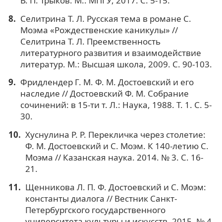
В. П. Трыков. М.: МПГУ, 2017. С. 5-15.
Селитрина Т. Л. Русская тема в романе С.
Моэма «Рождественские каникулы» //
Селитрина Т. Л. Преемственность
литературного развития и взаимодействие
литератур. М.: Высшая школа, 2009. C. 90-103.
Фридлендер Г. М. Ф. М. Достоевский и его
наследие // Достоевский Ф. М. Собрание
сочинений: в 15-ти т. Л.: Наука, 1988. Т. 1. C. 5-
30.
Хуснулина Р. Р. Перекличка через столетие:
Ф. М. Достоевский и С. Моэм. К 140-летию С.
Моэма // Казанская наука. 2014. № 3. C. 16-
21.
Щенникова Л. П. Ф. Достоевский и С. Моэм:
константы диалога // Вестник Санкт-
Петербургского государственного
университета культуры и искусств. 2015. № 4