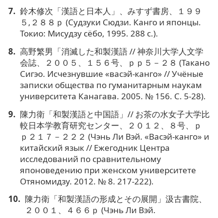
鈴木修次「漢語と日本人」、みすず書房、１９９
５,２８８ｐ (Судзуки Сюдзи. Канго и японцы.
Токио: Мисудзу сёбо, 1995. 288 с.).
高野繁男「消滅した和製漢語 // 神奈川大学人文学
会誌、２００５、１５６号、ｐｐ５－２８ (Такано
Сигэо. Исчезнувшие «васэй-канго» // Учёные
записки общества по гуманитарным наукам
университета Канагава. 2005. № 156. С. 5-28).
陳力衛「和製漢語と中国語」// お茶の水女子大学比
較日本学教育研究センター、２０１２、８号、ｐ
ｐ２１７－２２２ (Чэнь Ли Вэй. «Васэй-канго» и
китайский язык // Ежегодник Центра
исследований по сравнительному
японоведению при женском университете
Отяномидзу. 2012. № 8. 217-222).
陳力衛「和製漢語の形成とその展開」汲古書院、
２００１、４６６ｐ (Чэнь Ли Вэй.