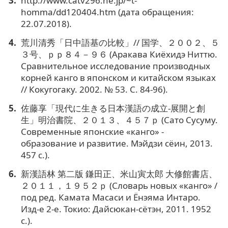
http://www.catv296.ne.jp/~t-
homma/dd120404.htm (дата обращения:
22.07.2018).
荒川清秀「日中語基の比較」// 国学、２００２、５
３号、ｐｐ８４－９６ (Аракава Киёхидэ Ниттю.
Сравнительное исследование производных
корней канго в японском и китайском языках
// Кокугогаку. 2002. № 53. С. 84-96).
佐藤享「現代に生きる日本漢語の成立-展開と創
生」明治書院、２０１３、４５７ｐ (Сато Сусуму.
Современные японские «канго» -
образование и развитие. Мэйдзи сёин, 2013.
457 с.).
新漢語林 第二版 鎌田正、米山寅太郎 大修館書店、
２０１１，１９５２ｐ (Словарь новых «канго» /
под ред. Камата Масаси и Ёнэяма Интаро.
Изд-е 2-е. Токио: Дайсюкан-сётэн, 2011. 1952
с.).