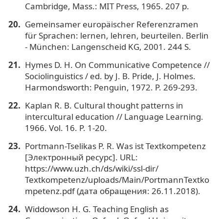
Cambridge, Mass.: MIT Press, 1965. 207 p.
Gemeinsamer europäischer Referenzramen
für Sprachen: lernen, lehren, beurteilen. Berlin
- München: Langenscheid KG, 2001. 244 S.
Hymes D. H. On Communicative Competence //
Sociolinguistics / ed. by J. B. Pride, J. Holmes.
Harmondsworth: Penguin, 1972. P. 269-293.
Kaplan R. B. Cultural thought patterns in
intercultural education // Language Learning.
1966. Vol. 16. P. 1-20.
Portmann-Tselikas P. R. Was ist Textkompetenz
[Электронный ресурс]. URL:
https://www.uzh.ch/ds/wiki/ssl-dir/
Textkompetenz/uploads/Main/PortmannTextko
mpetenz.pdf (дата обращения: 26.11.2018).
Widdowson H. G. Teaching English as