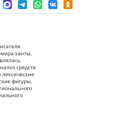
писателя
 мира ханты,
твлялась
нализ средств
 лексические
ские фигуры,
егионального
иального