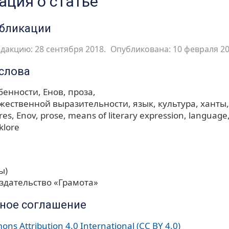
ция о статье
убликации
дакцию: 28 сентября 2018.
Опубликована: 10 февраля 20
слова
бенности
Енов
проза
ожественной выразительности
язык
культура
ханты
ures
Enov
prose
means of literary expression
language
lklore
ы)
здательство «Грамота»
ное соглашение
ns Attribution 4.0 International (CC BY 4.0)