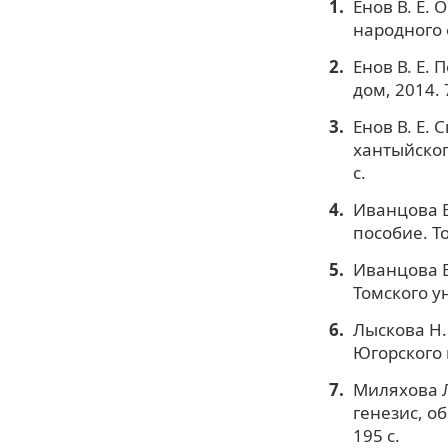
Енов В. Е.
народного 
Енов В. Е.
дом, 2014. 
Енов В. Е.
хантыйског
с.
Иванцова Е
пособие. То
Иванцова Е
Томского ун
Лыскова Н.
Югорского г
Миляхова Л
генезис, об
195 с.