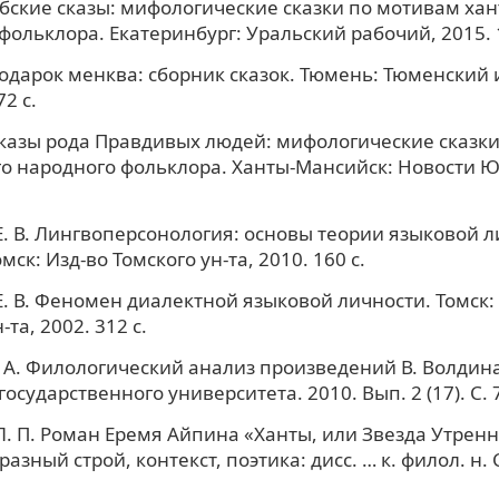
 Обские сказы: мифологические сказки по мотивам ха
фольклора. Екатеринбург: Уральский рабочий, 2015. 1
 Подарок менква: сборник сказок. Тюмень: Тюменский
72 с.
 Сказы рода Правдивых людей: мифологические сказк
о народного фольклора. Ханты-Мансийск: Новости Юг
. В. Лингвоперсонология: основы теории языковой ли
мск: Изд-во Томского ун-та, 2010. 160 с.
. В. Феномен диалектной языковой личности. Томск:
-та, 2002. 312 с.
 А. Филологический анализ произведений В. Волдина
осударственного университета. 2010. Вып. 2 (17). С. 
. П. Роман Еремя Айпина «Ханты, или Звезда Утренн
разный строй, контекст, поэтика: дисс. … к. филол. н. 