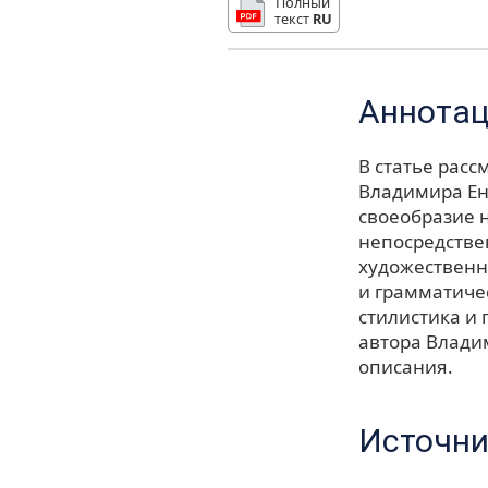
Полный
текст
RU
Аннота
В статье рас
Владимира Ен
своеобразие 
непосредстве
художественн
и грамматиче
стилистика и
автора Влади
описания.
Источни