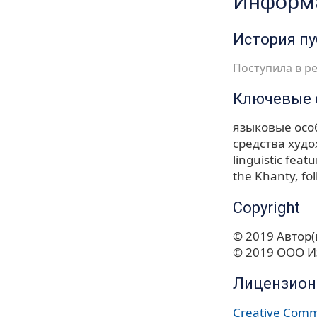
Информа
История п
Поступила в ре
Ключевые 
языковые осо
средства худ
linguistic feat
the Khanty
fo
Copyright
© 2019 Автор(
© 2019 ООО И
Лицензион
Creative Commo