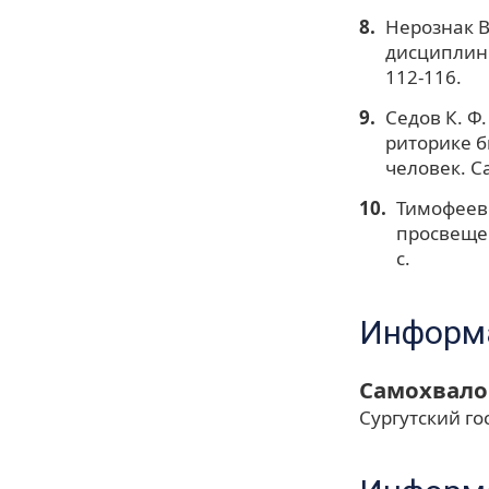
Нерознак В
дисциплины 
112-116.
Седов К. Ф
риторике б
человек. Са
Тимофеев 
просвещени
с.
Информа
Самохвало
Сургутский г