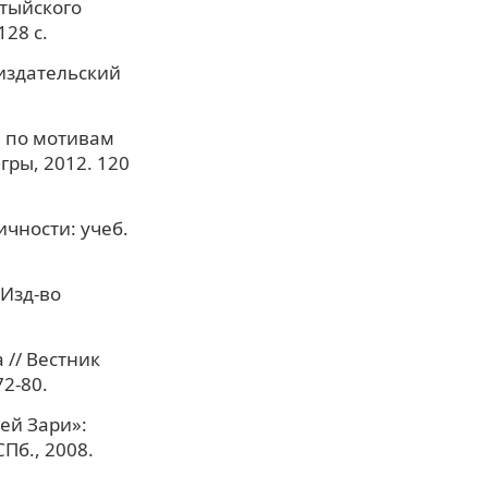
нтыйского
28 с.
 издательский
и по мотивам
ры, 2012. 120
чности: учеб.
 Изд-во
 // Вестник
72-80.
ей Зари»:
СПб., 2008.