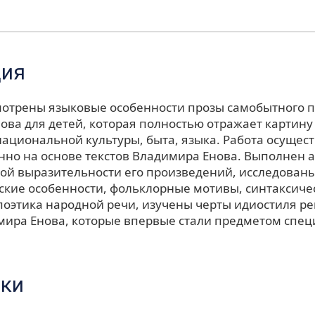
ция
смотрены языковые особенности прозы самобытного 
ова для детей, которая полностью отражает картину
национальной культуры, быта, языка. Работа осущес
нно на основе текстов Владимира Енова. Выполнен а
ой выразительности его произведений, исследованы
ские особенности, фольклорные мотивы, синтаксиче
 поэтика народной речи, изучены черты идиостиля р
мира Енова, которые впервые стали предметом спец
ки