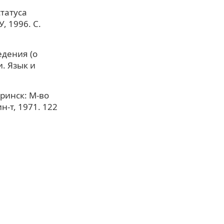
татуса
, 1996. С.
едения (о
и. Язык и
ринск: М-во
н-т, 1971. 122