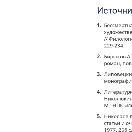
Источни
Бессмертна
художестве
// Филологи
229-234.
Бирюков А.
роман, пове
Липовецкий
монография 
Литературн
Николюкин
М.: НПК «Ин
Николаев К
статьи и о
1977. 256 c