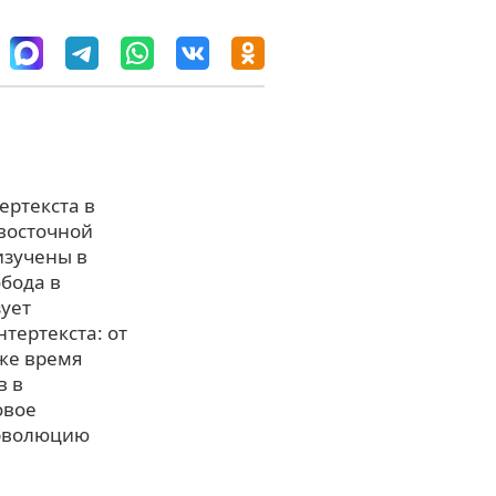
ертекста в
-восточной
изучены в
бода в
ует
тертекста: от
 же время
в в
овое
 эволюцию