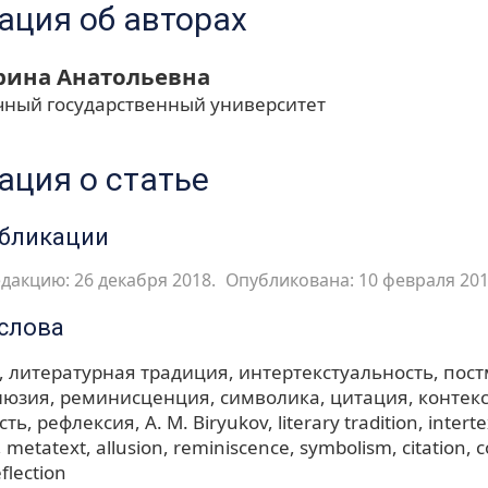
ция об авторах
ина Анатольевна
чный государственный университет
ция о статье
убликации
дакцию: 26 декабря 2018.
Опубликована: 10 февраля 201
слова
литературная традиция
интертекстуальность
пост
люзия
реминисценция
символика
цитация
контекс
сть
рефлексия
A. M. Biryukov
literary tradition
interte
metatext
allusion
reminiscence
symbolism
citation
c
eflection