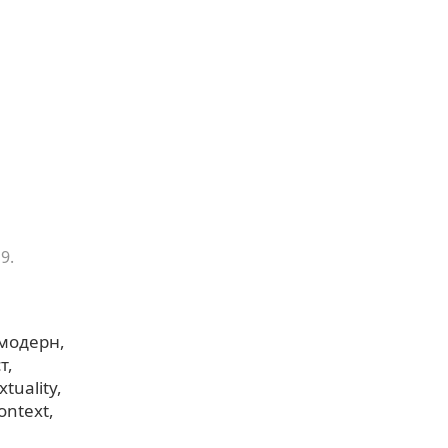
9.
модерн
т
xtuality
ontext