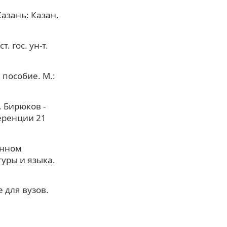
Казань: Казан.
. гос. ун-т.
 пособие. М.:
. Бирюков -
еренции 21
енном
туры и языка.
 для вузов.