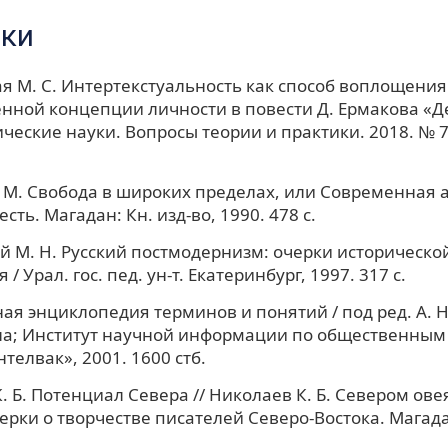
ки
я М. С. Интертекстуальность как способ воплощения
нной концепции личности в повести Д. Ермакова «
ческие науки. Вопросы теории и практики. 2018. № 7 (8
 М. Свобода в широких пределах, или Современная 
сть. Магадан: Кн. изд-во, 1990. 478 с.
 М. Н. Русский постмодернизм: очерки исторической
/ Урал. гос. пед. ун-т. Екатеринбург, 1997. 317 с.
ая энциклопедия терминов и понятий / под ред. А. Н
а; Институт научной информации по общественным 
телвак», 2001. 1600 стб.
. Б. Потенциал Севера // Николаев К. Б. Севером ове
черки о творчестве писателей Северо-Востока. Магадан
.