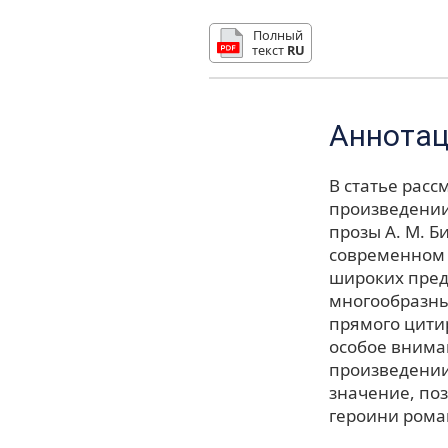
Полный
текст
RU
Аннота
В статье рас
произведении
прозы А. М. Б
современном 
широких пред
многообразны
прямого цити
особое внима
произведении
значение, по
героини рома