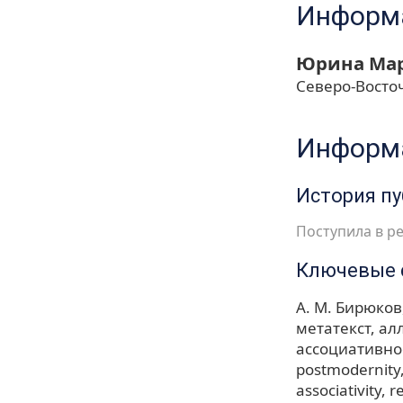
Информа
Юрина Мар
Северо-Восто
Информа
История п
Поступила в ре
Ключевые 
А. М. Бирюков
метатекст
ал
ассоциативно
postmodernity
associativity
r