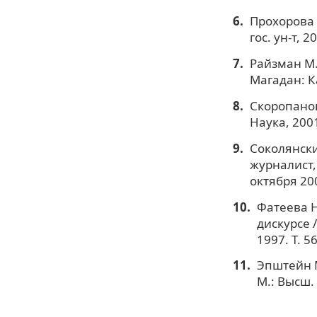
Прохорова Т
гос. ун-т, 20
Райзман М. 
Магадан: К
Скоропанов
Наука, 2001
Соколянски
журналист,
октября 200
Фатеева Н
дискурсе 
1997. Т. 56
Эпштейн М
М.: Высш. 