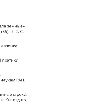
Дела земные»
5). Ч. 2. С.
амазонка:
 поэтики:
.
наукам РАН.
янные строки:
: Кн. изд-во,