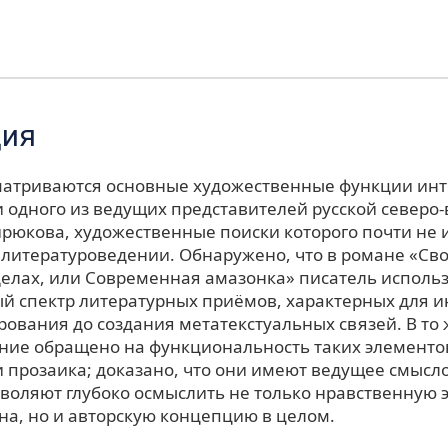
ция
сматриваются основные художественные функции инт
 одного из ведущих представителей русской северо
ирюкова, художественные поиски которого почти не 
литературоведении. Обнаружено, что в романе «Сво
елах, или Современная амазонка» писатель использ
й спектр литературных приёмов, характерных для ин
рования до создания метатекстуальных связей. В то
ние обращено на функциональность таких элементо
 прозаика; доказано, что они имеют ведущее смысл
зволяют глубоко осмыслить не только нравственную
на, но и авторскую концепцию в целом.