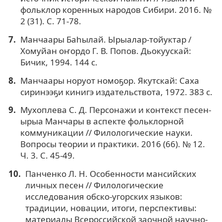
фольклор коренных народов Сибири. 2016. №
2 (31). С. 71-78.
Манчаары Баһылай. Ырыалар-тойуктар /
Хомуйан оҥордо Г. В. Попов. Дьокуускай:
Бичик, 1994. 144 с.
Манчаары норуот номоҕор. Якутскай: Саха
сиринээҕи кинигэ издательствота, 1972. 383 с.
Мухоплева С. Д. Персонажи и контекст песен-
ырыа Манчары в аспекте фольклорной
коммуникации // Филологические науки.
Вопросы теории и практики. 2016 (66). № 12.
Ч. 3. С. 45-49.
Панченко Л. Н. Особенности мансийских
личных песен // Филологические
исследования обско-угорских языков:
традиции, новации, итоги, перспективы:
материалы Всероссийской заочной научно-