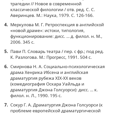
трагедии // Новое в современной
классической филологии / отв. ред. С. С.
Аверинцев. М.: Наука, 1979. С. 126-166.
Меркулова М. Г. Ретроспекция в английской
«новой драме»: истоки, типология,
функционирование: дисс. … д. филол. н. М.,
2006. 345 с.
Пави П. Словарь театра / пер. с фр.; под ред.
К. Разлогова. М.: Прогресс, 1991. 504 с.
Смирнова Н. А. Социально-психологическая
драма Хенрика Ибсена и английская
драматургия рубежа XIX-XX веков
(комедиография Оскара Уайльда и
драматургия Джона Голсуорси): дисс. … к.
филол. н. Л., 1990. 195 с.
Сокур Г. А. Драматургия Джона Голсуорси (к
проблеме европейской драматургической