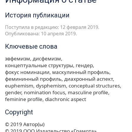
История публикации
Поступила в редакцию: 12 февраля 2019.
Опубликована: 10 апреля 2019.
Ключевые слова
эвфемизм
дисфемизм
концептуальные структуры
гендер
фокус номинации
маскулинный профиль
фемининный профиль
диахронный аспект
euphemism
dysphemism
conceptual structures
gender
nomination focus
masculine profile
feminine profile
diachronic aspect
Copyright
© 2019 Автор(ы)
© 2019 ООО Издательство «Грамота»