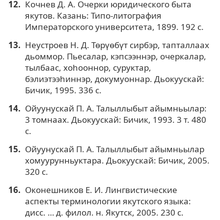
Кочнев Д. А. Очерки юридического быта
якутов. Казань: Типо-литография
Императорского университета, 1899. 192 с.
Неустроев Н. Д. Төрүөбүт сирбэр, тапталлаах
дьоммор. Пьесалар, кэпсээннэр, очеркалар,
тылбаас, хоһооннор, суруктар,
бэлиэтээһиннэр, докумуоннар. Дьокуускай:
Бичик, 1995. 336 с.
Ойуунускай П. А. Талыллыбыт айымньылар:
3 томнаах. Дьокуускай: Бичик, 1993. 3 т. 480
с.
Ойуунускай П. А. Талыллыбыт айымньылар
хомуурунньуктара. Дьокуускай: Бичик, 2005.
320 с.
Оконешников Е. И. Лингвистические
аспекты терминологии якутского языка:
дисс. … д. филол. н. Якутск, 2005. 230 с.