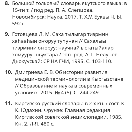
Большой толковый словарь якутского языка: в
15-ти т. / под ред. П. А. Слепцова.
Новосибирск: Наука, 2017. Т. XIV. Буквы Ч, Ы.
592 с.
Готовцева Л. М. Саха тылыгар тиэрмин
хаһааhын оҥоруу туһунан // Сахалыы
тиэрмини оҥоруу: научнай ыстатыйалар
хомуурунньуктара / эпп. ред. А. Г. Нелунов.
Дьокуускай: СР НА ГЧИ, 1995. С. 103-110.
Дмитриева Е. В. Об истории развития
медицинской терминологии в Кыргызстане
// Образование и наука в современных
условиях. 2015. № 4 (5). С. 244-249.
Киргизско-русский словарь: в 2-х кн. / сост. К.
К. Юдахин. Фрунзе: Главная редакция
Киргизской советской энциклопедии, 1985.
Кн. 2. Л-Я. 480 с.