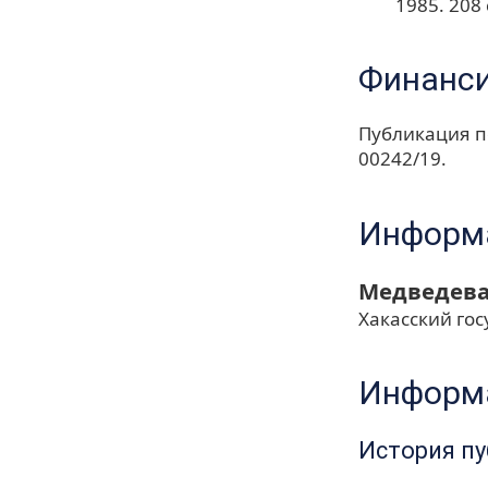
1985. 208 
Финанс
Публикация п
00242/19.
Информа
Медведева
Хакасский го
Информа
История п