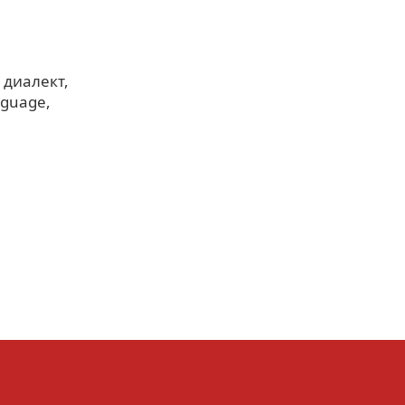
 диалект
anguage