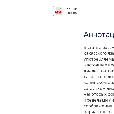
Полный
текст
RU
Аннота
В статье рас
хакасского я
употребляемых
настоящее вр
диалектов хак
хакасского л
качинском ди
сагайском ди
некоторых фо
пределами ли
соображения 
вариантов в 