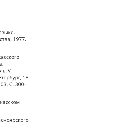
языке.
тва, 1977.
касского
а.
лы V
ербург, 18-
03. С. 300-
акасском
асноярского