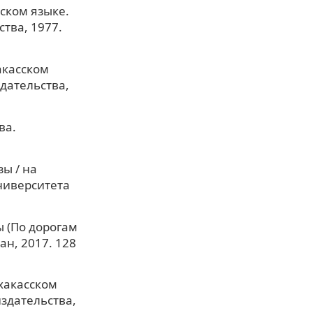
сском языке.
тва, 1977.
хакасском
дательства,
ва.
ы / на
университета
 (По дорогам
ан, 2017. 128
 хакасском
здательства,