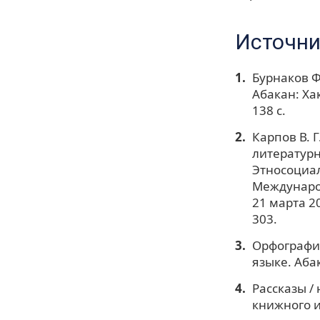
Источни
Бурнаков Ф.
Абакан: Ха
138 с.
Карпов В. 
литературн
Этносоциа
Международ
21 марта 20
303.
Орфография
языке. Абак
Рассказы /
книжного и