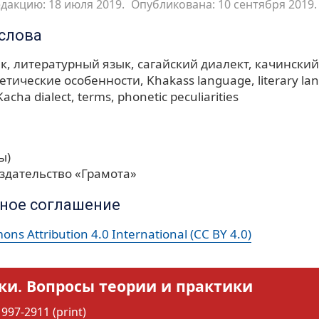
дакцию: 18 июля 2019.
Опубликована: 10 сентября 2019.
слова
ык
литературный язык
сагайский диалект
качинский
етические особенности
Khakass language
literary l
Kacha dialect
terms
phonetic peculiarities
ы)
здательство «Грамота»
ное соглашение
ns Attribution 4.0 International (CC BY 4.0)
ки. Вопросы теории и практики
997-2911 (print)