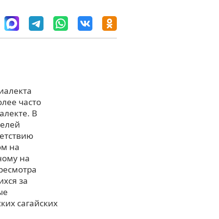
диалекта
олее часто
алекте. В
телей
ветствию
ом на
ному на
ересмотра
ихся за
ые
ких сагайских