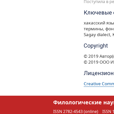
Поступила в ре
Ключевые 
хакасский яз
термины
фон
Sagay dialect
Copyright
© 2019 Автор(
© 2019 ООО И
Лицензион
Creative Commo
Филологические нау
ISSN 2782-4543 (online)
ISSN 1