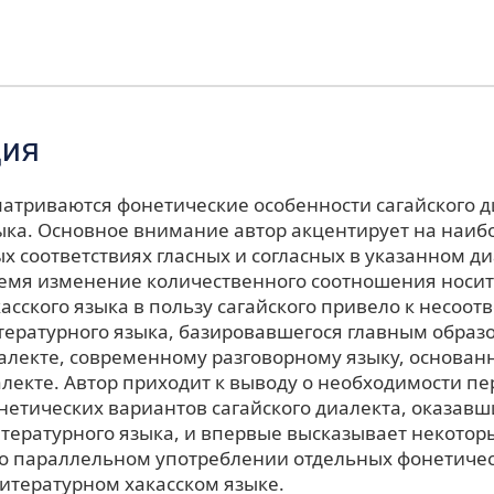
ция
сматриваются фонетические особенности сагайского 
зыка. Основное внимание автор акцентирует на наиб
 соответствиях гласных и согласных в указанном ди
емя изменение количественного соотношения носи
асского языка в пользу сагайского привело к несоот
итературного языка, базировавшегося главным образ
алекте, современному разговорному языку, основан
алекте. Автор приходит к выводу о необходимости п
нетических вариантов сагайского диалекта, оказавш
тературного языка, и впервые высказывает некотор
о параллельном употреблении отдельных фонетичес
литературном хакасском языке.