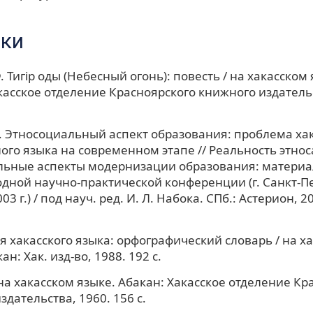
ки
 Тигiр оды (Небесный огонь): повесть / на хакасском 
касское отделение Красноярского книжного издательс
Г. Этносоциальный аспект образования: проблема ха
ого языка на современном этапе // Реальность этнос
льные аспекты модернизации образования: материа
ной научно-практической конференции (г. Санкт-Пет
03 г.) / под науч. ред. И. Л. Набока. СПб.: Астерион, 20
 хакасского языка: орфографический словарь / на х
ан: Хак. изд-во, 1988. 192 с.
 на хакасском языке. Абакан: Хакасское отделение Кр
здательства, 1960. 156 с.