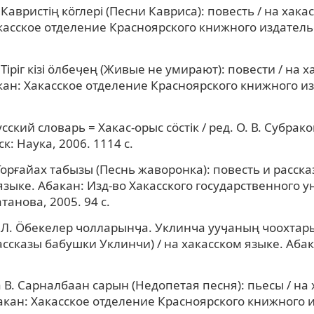
Кавристiң кöглерi (Песни Кавриса): повесть / на хака
касское отделение Красноярского книжного издательс
Тiрiг кiзi öлбеӌең (Живые не умирают): повести / на 
кан: Хакасское отделение Красноярского книжного из
.
сский словарь = Хакас-орыс сöстiк / ред. О. В. Субрако
: Наука, 2006. 1114 с.
Торғайах табызы (Песнь жаворонка): повесть и рассказ
языке. Абакан: Изд-во Хакасского государственного 
атанова, 2005. 94 с.
Л. Ӧбекелер чолларынӌа. Уклинча ууӌаның чоохтары
ассказы бабушки Уклинчи) / на хакасском языке. Абак
В. Сарналбаан сарын (Недопетая песня): пьесы / на
акан: Хакасское отделение Красноярского книжного и