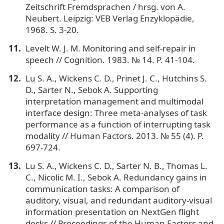
Zeitschrift Fremdsprachen / hrsg. von A.
Neubert. Leipzig: VEB Verlag Enzyklopädie,
1968. S. 3-20.
Levelt W. J. M. Monitoring and self-repair in
speech // Cognition. 1983. № 14. P. 41-104.
Lu S. A., Wickens C. D., Prinet J. C., Hutchins S.
D., Sarter N., Sebok A. Supporting
interpretation management and multimodal
interface design: Three meta-analyses of task
performance as a function of interrupting task
modality // Human Factors. 2013. № 55 (4). P.
697-724.
Lu S. A., Wickens C. D., Sarter N. B., Thomas L.
C., Nicolic M. I., Sebok A. Redundancy gains in
communication tasks: A comparison of
auditory, visual, and redundant auditory-visual
information presentation on NextGen flight
decks // Proceedings of the Human Factors and