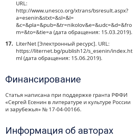
URL:
http://www.unesco.org/xtrans/bsresult.aspx?
a=esenin&stxt=&sl=&l=
&c=&pla=&pub=&tr=nikolov&e=&udc=&d=&fro
m=&to=&tie=a (дата обращения: 15.03.2019).
LiterNet [Электронный ресурс]. URL:
https://liternet.bg/publish12/s_esenin/index.ht
ml (дата обращения: 15.06.2019).
Финансирование
Статья написана при поддержке гранта РФФИ
«Сергей Есенин в литературе и культуре России
и зарубежья» № 17-04-00166.
Информация об авторах