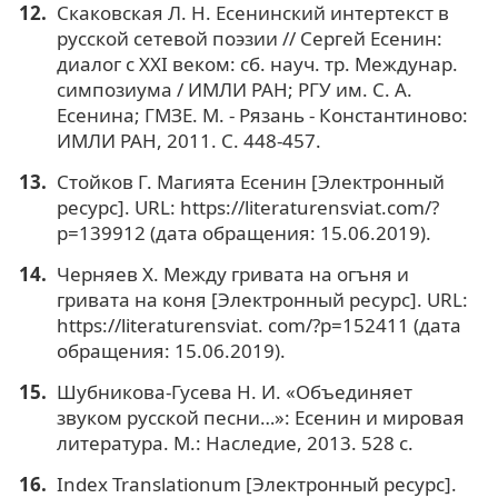
Скаковская Л. Н. Есенинский интертекст в
русской сетевой поэзии // Сергей Есенин:
диалог с XXI веком: сб. науч. тр. Междунар.
симпозиума / ИМЛИ РАН; РГУ им. С. А.
Есенина; ГМЗЕ. М. - Рязань - Константиново:
ИМЛИ РАН, 2011. С. 448-457.
Стойков Г. Магията Есенин [Электронный
ресурс]. URL: https://literaturensviat.com/?
p=139912 (дата обращения: 15.06.2019).
Черняев Х. Между гривата на огъня и
гривата на коня [Электронный ресурс]. URL:
https://literaturensviat. com/?p=152411 (дата
обращения: 15.06.2019).
Шубникова-Гусева Н. И. «Объединяет
звуком русской песни…»: Есенин и мировая
литература. М.: Наследие, 2013. 528 с.
Index Translationum [Электронный ресурс].