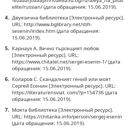
-80aaafj0aaapmrl0ae8a3d.bg/ru/aleya_na_pisat
elite/russian/ (дата обращения: 15.06.2019).
Двуезична библиотека [Электронный ресурс].
URL: http://www.bglibrary.net/stih-
sesenin/index.htm (дата обращения:
15.06.2019).
Карнаух А. Вечно търсещият любов
[Электронный ресурс]. URL:
https://www.chitatel.net/sergei-esenin-1/ (дата
обращения: 15.06.2019).
Коларов С. Скандалният гений или моят
Сергей Есенин [Электронный ресурс]. URL:
https://literaturensviat. com/?p=154736 (дата
обращения: 15.06.2019).
Моята библиотека [Электронный ресурс].
URL: https://chitanka.info/person/sergej-esenin
(дата обращения: 15.06.2019).