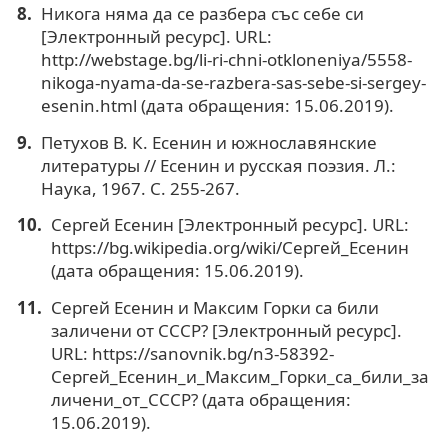
Никога няма да се разбера със себе си
[Электронный ресурс]. URL:
http://webstage.bg/li-ri-chni-otkloneniya/5558-
nikoga-nyama-da-se-razbera-sas-sebe-si-sergey-
esenin.html (дата обращения: 15.06.2019).
Петухов В. К. Есенин и южнославянские
литературы // Есенин и русская поэзия. Л.:
Наука, 1967. С. 255-267.
Сергей Есенин [Электронный ресурс]. URL:
https://bg.wikipedia.org/wiki/Сергей_Есенин
(дата обращения: 15.06.2019).
Сергей Есенин и Максим Горки са били
заличени от СССР? [Электронный ресурс].
URL: https://sanovnik.bg/n3-58392-
Сергей_Есенин_и_Максим_Горки_са_били_за
личени_от_СССР? (дата обращения:
15.06.2019).