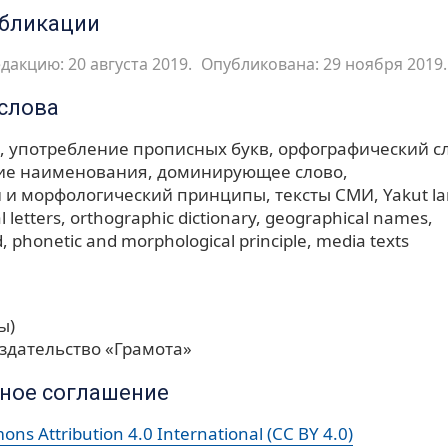
убликации
дакцию: 20 августа 2019.
Опубликована: 29 ноября 2019.
слова
употребление прописных букв
орфографический с
ие наименования
доминирующее слово
 и морфологический принципы
тексты СМИ
Yakut l
l letters
orthographic dictionary
geographical names
d
phonetic and morphological principle
media texts
ы)
здательство «Грамота»
ное соглашение
ns Attribution 4.0 International (CC BY 4.0)