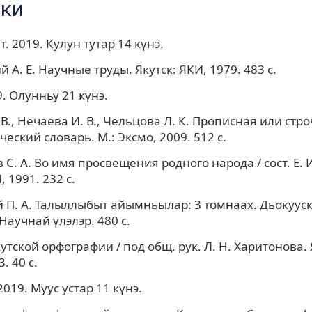
ки
. 2019. Кулун тутар 14 күнэ.
 А. Е. Научные труды. Якутск: ЯКИ, 1979. 483 с.
. Олунньу 21 күнэ.
В., Нечаева И. В., Чельцова Л. К. Прописная или стр
еский словарь. М.: Эксмо, 2009. 512 с.
С. А. Во имя просвещения родного народа / сост. Е. 
, 1991. 232 с.
 П. А. Талыллыбыт айымньылар: 3 томнаах. Дьокууск
. Научнай үлэлэр. 480 с.
тской орфографии / под общ. рук. Л. Н. Харитонова. 
. 40 с.
2019. Муус устар 11 күнэ.