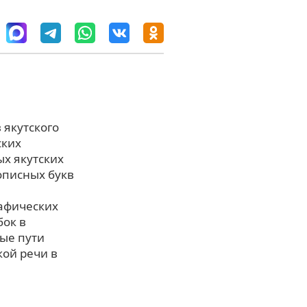
 якутского
ских
х якутских
описных букв
афических
бок в
ые пути
кой речи в