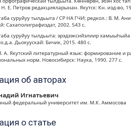
 орфографическай тылдьыта. Көннөрөн, эбэн хос таһа
Н. Е. Петров редакцияларынан. Якутск: Кн. изд-во, 19
аба суруйуу тылдьыта / СР НА ГЧИ; редкол.: В. М. Ани
й: Сахаполиграфиздат, 2002. 543 с.
аба суруйуу тылдьыта: эрэдээксийэлиир хамыыһыйа / 
.д.а. Дьокуускай: Бичик, 2015. 480 с.
. А. Якутский литературный язык: формирование и р
нальных норм. Новосибирск: Наука, 1990. 277 с.
ция об авторах
ннадий Игнатьевич
чный федеральный университет им. М.К. Аммосова
ция о статье