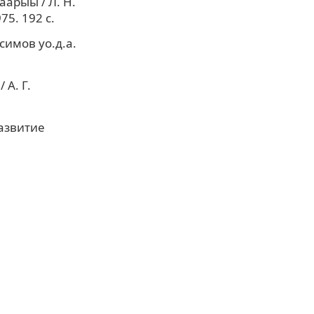
арыы / Л. Н.
75. 192 с.
симов уо.д.а.
А. Г.
азвитие