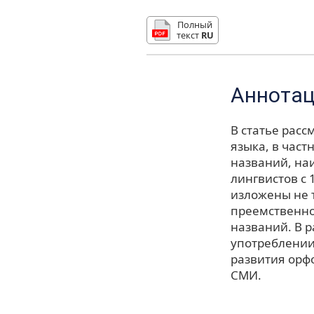
Полный
текст
RU
Аннота
В статье рас
языка, в час
названий, на
лингвистов с 
изложены не т
преемственно
названий. В 
употреблении
развития орф
СМИ.