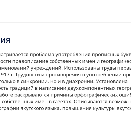
ция
сматривается проблема употребления прописных букв
тности правописание собственных имён и географиче
именований учреждений. Использованы труды первы
1917 г. Трудности и противоречия в употреблении пр
олько в синхронии, но и в диахронии. Установлена
сть традиций в написании двухкомпонентных геогр
работе раскрываются причины орфографических оши
 собственных имён в газетах. Описываются возможн
ографии якутского языка, повышения культуры якутс