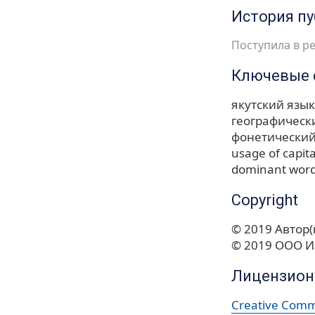
История п
Поступила в ре
Ключевые 
якутский язык
географическ
фонетический
usage of capita
dominant wor
Copyright
© 2019 Автор(
© 2019 ООО И
Лицензион
Creative Commo