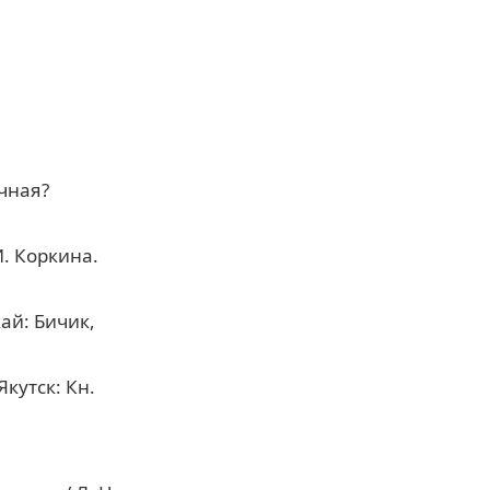
очная?
И. Коркина.
ай: Бичик,
Якутск: Кн.