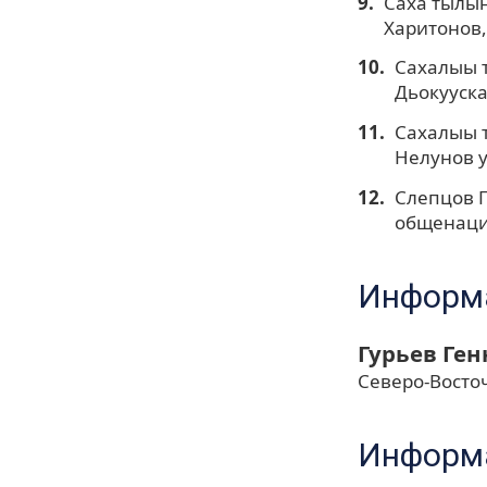
Саха тылын
Харитонов, 
Сахалыы т
Дьокууска
Сахалыы т
Нелунов уо
Слепцов П
общенацио
Информа
Гурьев Ге
Северо-Восто
Информа