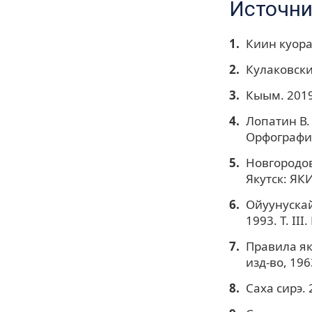
Источни
Киин куорат
Кулаковский
Кыым. 2019
Лопатин В. 
Орфографич
Новгородов 
Якутск: ЯКИ
Ойуунускай
1993. Т. III
Правила яку
изд-во, 1963
Саха сирэ. 