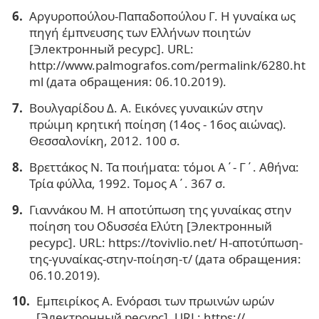
Αργυροπούλου-Παπαδοπούλου Γ. Η γυναίκα ως
πηγή έμπνευσης των Ελλήνων ποιητών
[Электронный ресурс]. URL:
http://www.palmografos.com/permalink/6280.ht
ml (дата обращения: 06.10.2019).
Βουλγαρίδου Δ. Α. Εικόνες γυναικών στην
πρώιμη κρητική ποίηση (14ος - 16ος αιώνας).
Θεσσαλονίκη, 2012. 100 σ.
Βρεττάκος Ν. Τα ποιήματα: τόμοι Α΄- Γ΄. Αθήνα:
Τρία φύλλα, 1992. Τομος Α΄. 367 σ.
Γιαννάκου Μ. Η αποτύπωση της γυναίκας στην
ποίηση του Οδυσσέα Ελύτη [Электронный
ресурс]. URL: https://tovivlio.net/ Η-αποτύπωση-
της-γυναίκας-στην-ποίηση-τ/ (дата обращения:
06.10.2019).
Εμπειρίκος Α. Ενόρασι των πρωινών ωρών
[Электронный ресурс]. URL: https://