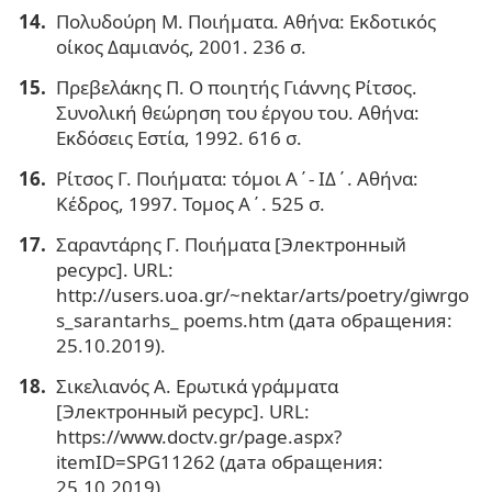
Πολυδούρη Μ. Ποιήματα. Αθήνα: Εκδοτικός
οίκος Δαμιανός, 2001. 236 σ.
Πρεβελάκης Π. Ο ποιητής Γιάννης Ρίτσος.
Συνολική θεώρηση του έργου του. Αθήνα:
Εκδόσεις Εστία, 1992. 616 σ.
Ρίτσος Γ. Ποιήματα: τόμοι Α΄- ΙΔ΄. Αθήνα:
Κέδρος, 1997. Τομος Α΄. 525 σ.
Σαραντάρης Γ. Ποιήματα [Электронный
ресурс]. URL:
http://users.uoa.gr/~nektar/arts/poetry/giwrgo
s_sarantarhs_ poems.htm (дата обращения:
25.10.2019).
Σικελιανός Α. Ερωτικά γράμματα
[Электронный ресурс]. URL:
https://www.doctv.gr/page.aspx?
itemID=SPG11262 (дата обращения:
25.10.2019).