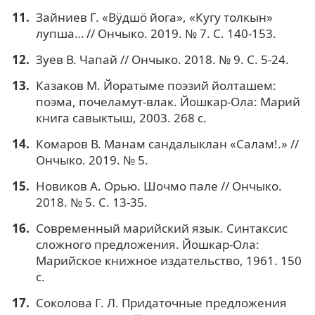
Зайниев Г. «Вӱдшö йога», «Кугу толкын»
лупша… // Ончыко. 2019. № 7. С. 140-153.
Зуев В. Чапай // Ончыко. 2018. № 9. С. 5-24.
Казаков М. Йоратыме поэзий йолташем:
поэма, почеламут-влак. Йошкар-Ола: Марий
книга савыктыш, 2003. 268 с.
Комаров В. Манам сандалыклан «Салам!.» //
Ончыко. 2019. № 5.
Новиков А. Орью. Шочмо пале // Ончыко.
2018. № 5. С. 13-35.
Современный марийский язык. Синтаксис
сложного предложения. Йошкар-Ола:
Марийское книжное издательство, 1961. 150
с.
Соколова Г. Л. Придаточные предложения