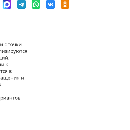
и с точки
ализируются
ций.
и к
тся в
ращения и
х
ариантов