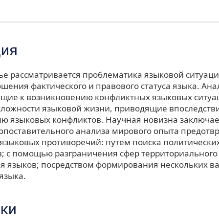
ция
тье рассматривается проблематика языковой ситуаци
ошения фактического и правового статуса языка. Ан
ущие к возникновению конфликтных языковых ситуа
сложности языковой жизни, приводящие впоследстви
ю языковых конфликтов. Научная новизна заключае
опоставительного анализа мирового опыта предотв
языковых противоречий: путем поиска политически
; с помощью разграничения сфер территориального
я языков; посредством формирования нескольких в
языка.
ки