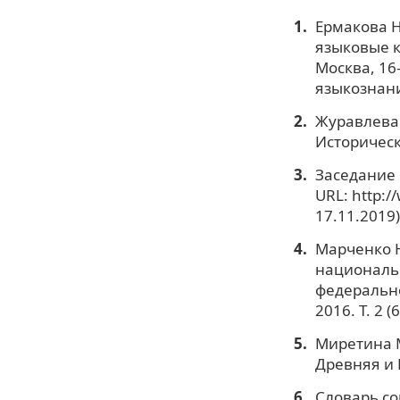
Ермакова Н
языковые к
Москва, 16-
языкознания
Журавлева 
Историческ
Заседание
URL: http:/
17.11.2019)
Марченко Ю
национальн
федерально
2016. Т. 2 (
Миретина М
Древняя и Н
Словарь со