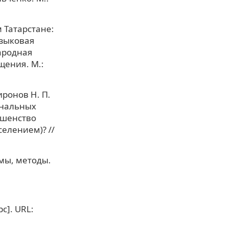
 Татарстане:
Языковая
ародная
щения. М.:
иронов Н. П.
ональных
ршенство
елением)? //
мы, методы.
с]. URL: