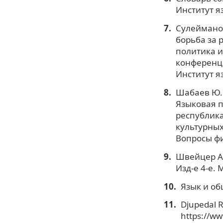
Институт я
Сулейманов
борьба за 
политика 
конференция
Институт я
Шабаев Ю. П
Языковая 
республика
культурных
Вопросы фил
Швейцер А.
Изд-е 4-е. 
Язык и об
Djupedal R
https://w