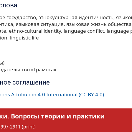
слова
ое государство
этнокультурная идентичность
языко
итика
языковая ситуация
языковая жизнь общества
ate
ethno-cultural identity
language conflict
language p
tion
linguistic life
ы)
здательство «Грамота»
ное соглашение
ns Attribution 4.0 International (CC BY 4.0)
ки. Вопросы теории и практики
997-2911 (print)