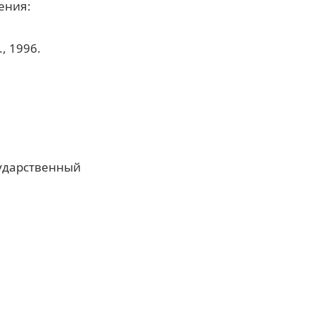
щения:
., 1996.
сударственный