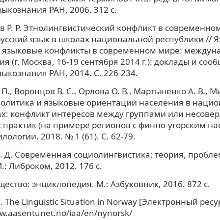
зыкознания РАН, 2006. 312 с.
 Р. Р. Этнолингвистический конфликт в современном
русский язык в школах национальной республики // 
и языковые конфликты в современном мире: междун
 (г. Москва, 16-19 сентября 2014 г.): доклады и сооб
зыкознания РАН, 2014. С. 226-234.
., Воронцов В. С., Орлова О. В., Мартыненко А. В., М
политика и языковые ориентации населения в наци
х: конфликт интересов между группами или несове
 практик (на примере регионов с финно-угорским нас
ологии. 2018. № 1 (61). С. 62-79.
 Д. Современная социолингвистика: теория, пробле
М.: Либроком, 2012. 176 с.
щество: энциклопедия. М.: Азбуковник, 2016. 872 с.
. The Linguistic Situation in Norway [Электронный ресур
ww.aasentunet.no/iaa/en/nynorsk/