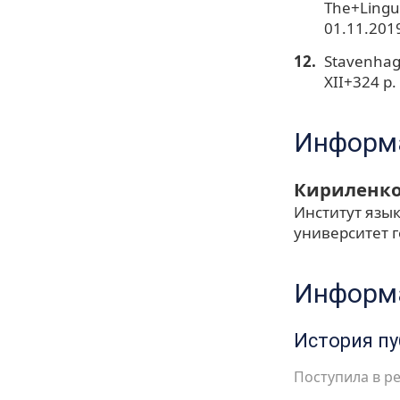
The+Lingu
01.11.2019
Stavenhage
ХII+324 p.
Информа
Кириленко
Институт язы
университет 
Информа
История п
Поступила в ре