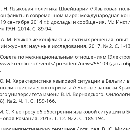
. Н. Языковая политика Швейцарии // Языковая пол
онфликты в современном мире: международная конф
19 сентября 2014 г.): доклады и сообщения. М.: Инст
 РАН, 2014. С. 89-94.
А. М. Языковые конфликты и пути их решения: опыт
ий журнал: научные исследования. 2017. № 2. С. 1-13
 Совета по межнациональным отношениям [Электрон
/www.kremlin.ru/events/ president/news/55109 (дата о
.
. М. Характеристика языковой ситуации в Бельгии в
о-лингвистического кризиса // Ученые записки Кры
го университета имени В. И. Вернадского. Филологи
68). № 2. Ч. 1. С. 159-166.
. С. К вопросу об обострении языковой ситуации в Б
овая Романия. 2013. Т. 12. № 2. С. 185-194.
циолингвистических терминов / отв. ред. В. Ю. Михал