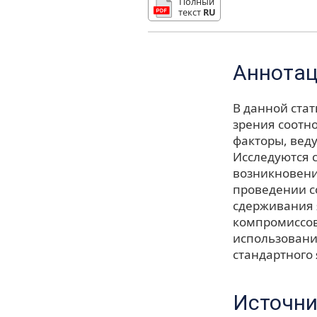
Полный
текст
RU
Аннота
В данной ста
зрения соотн
факторы, вед
Исследуются 
возникновени
проведении с
сдерживания 
компромиссов
использовани
стандартного 
Источни