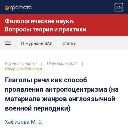
EN
Филологические науки.
Вопросы теории и практики
О журнале ВАК
Статьи
Научная статья
10 февраля 2021
Открытый доступ
Глаголы речи как способ
проявления антропоцентризма (на
материале жанров англоязычной
военной периодики)
Хафизова М. Б.