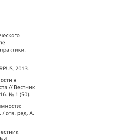
ческого
ле
 практики.
ORPUS, 2013.
ости в
та // Вестник
6. № 1 (50).
имности:
 отв. ред. А.
Вестник
№ 4.