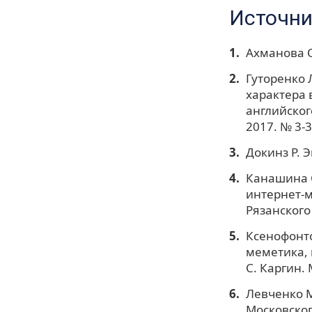
Источни
Ахманова О
Гуторенко 
характера 
английског
2017. № 3-3
Докинз Р. Э
Канашина С
интернет-м
Рязанского 
Ксенофонто
меметика, и
С. Каргин. 
Левченко М
Московског