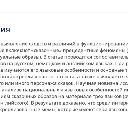
ция
- выявление сходств и различий в функционировании
ые включают «сказочные» прецедентные феномены 
зуальные образы). В статье проводится сопоставите
ов на русском, немецком и английском языках. При
а изучаются его языковые особенности и основные 
в как креолизованного текста, а также выявляется 
го или иного персонажа сказок. Научная новизна ис
в анализе национальных и языковых особенностей 
ием сказочных образов на материале трех языков (ру
нглийского). В результате доказано, что среди инте
креолизованные мемы, которые имеют свои языков