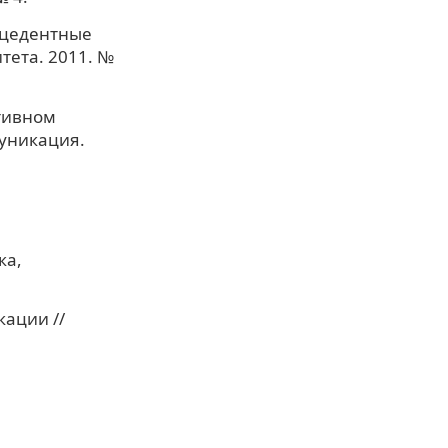
ецедентные
тета. 2011. №
тивном
муникация.
ка,
ации //