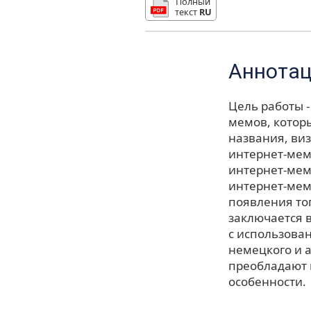
Полный
текст
RU
Аннота
Цель работы 
мемов, котор
названия, ви
интернет-мем
интернет-мем
интернет-мемо
появления то
заключается 
с использован
немецкого и а
преобладают 
особенности.