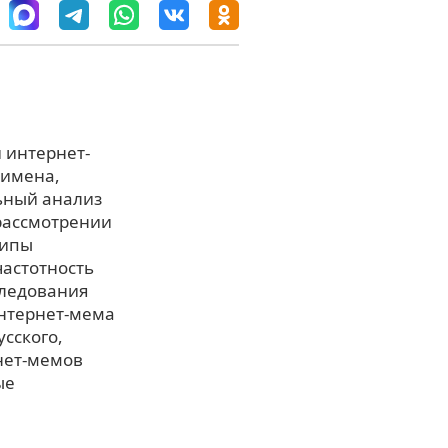
 интернет-
(имена,
льный анализ
 рассмотрении
типы
частотность
следования
интернет-мема
сского,
рнет-мемов
ые