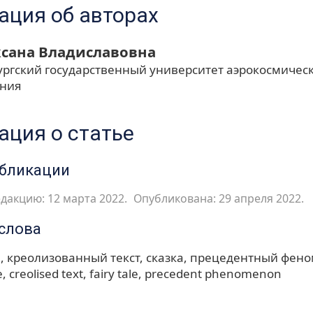
ция об авторах
ксана Владиславовна
ургский государственный университет аэрокосмичес
ения
ция о статье
убликации
дакцию: 12 марта 2022.
Опубликована: 29 апреля 2022.
слова
м
креолизованный текст
сказка
прецедентный фено
e
creolised text
fairy tale
precedent phenomenon