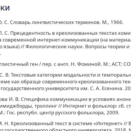
ки
. С. Словарь лингвистических терминов. М., 1966.
Л. С. Прецедентность в креолизованных текстах коми
в современной интернет-коммуникации (на материа
о языка) // Филологические науки. Вопросы теории и
.
гоистичный ген / пер. с англ. Н. Фоминой. М.: АСТ; C
. В. Текстовые категории модальности и темпоральн
еме как образце современного креолизованного текс
государственного университета им. С. А. Есенина. 201
ва И. В. Специфика коммуникации в условиях анон
миджборды, троллинг // Интернет и фольклор: сб. ст. /
М.: Гос. республ. центр русского фольклора, 2009.
. Н. Креолизованный текст в системе «Интернет» // 
о государственного областного университета. 2018. 