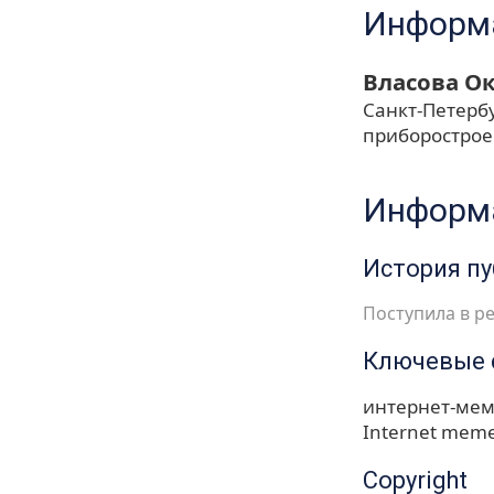
Информа
Власова О
Санкт-Петерб
приборостро
Информа
История п
Поступила в ре
Ключевые 
интернет-ме
Internet mem
Copyright