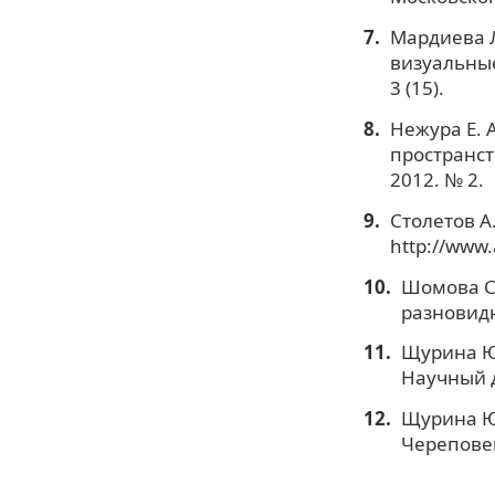
Мардиева Л
визуальные
3 (15).
Нежура Е. 
пространст
2012. № 2.
Столетов А
http://www.
Шомова С.
разновидн
Щурина Ю.
Научный д
Щурина Ю.
Череповец