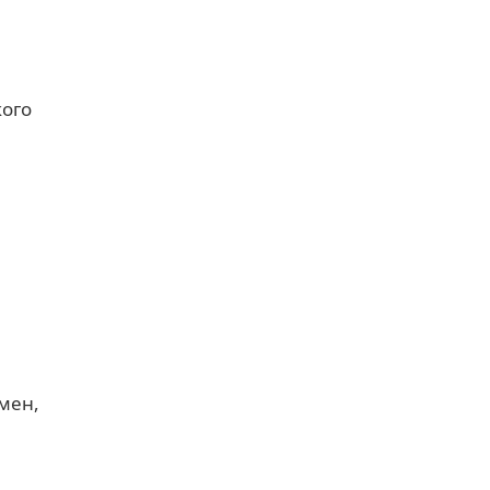
кого
мен