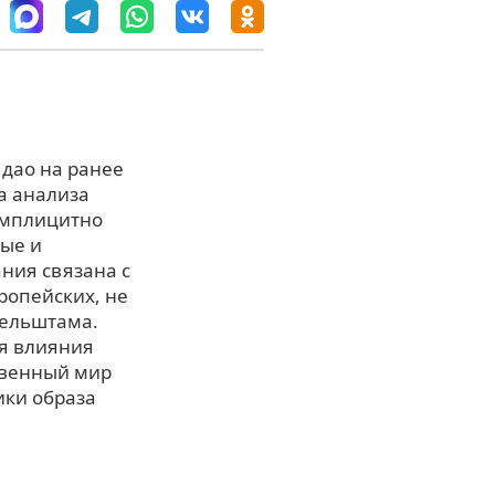
 дао на ранее
а анализа
имплицитно
ные и
ния связана с
ропейских, не
дельштама.
я влияния
твенный мир
ики образа