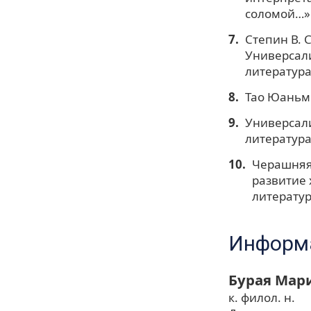
соломой…». 
Степин В. 
Универсали
литература
Тао Юаньми
Универсали
литература
Черашняя 
развитие 
литератур
Информа
Бурая Мар
к. филол. н.