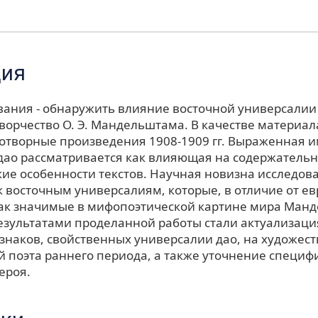
ция
вания - обнаружить влияние восточной универсалии
ворчество О. Э. Мандельштама. В качестве материал
отворные произведения 1908-1909 гг. Выраженная 
дао рассматривается как влияющая на содержатель
ие особенности текстов. Научная новизна исследова
 восточным универсалиям, которые, в отличие от ев
ак значимые в мифопоэтической картине мира Ман
зультатами проделанной работы стали актуализаци
знаков, свойственных универсалии дао, на художес
й поэта раннего периода, а также уточнение специф
ероя.