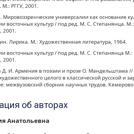
М.: РГГУ, 2001.
С. Мировоззренческие универсалии как основание кул
и восточных культур / под ред. М. С. Степанянца. М.
, 2001.
н. Лирика. М.: Художественная литература, 1964.
и восточных культур / под ред. М. С. Степанянца М.:
, 2001.
Д. И. Армения в поэзии и прозе О. Мандельштама //
художественного целого в классической русской и з
е: межвузовский сборник научных трудов. Кемерово:
ция об авторах
ия Анатольевна