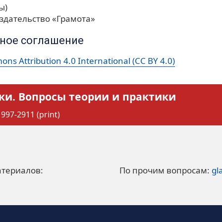
ы)
здательство «Грамота»
ное соглашение
ns Attribution 4.0 International (CC BY 4.0)
ки. Вопросы теории и практики
997-2911 (print)
атериалов:
По прочим вопросам:
gl