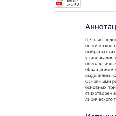
Полный
текст
RU
Аннота
Цель исследо
поэтическое т
выбраны стих
универсалия 
поэтологическ
обращением к
выделялись к
Основными ре
основных при
стихотворени
лирического г