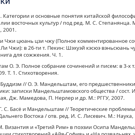
ки
И. Категории и основные понятия китайской философ
лии восточных культур / под ред. М. С. Степанянца. 
, 2001.
Ли Чжи цюань цзи чжу (Полное комментированное с
Ли Чжи): в 26-ти т. Пекин: Шэхуэй кэсюэ вэньсюань 
 Книга для сожжения. Ч. 1.
м О. Э. Полное собрание сочинений и писем: в 3-х т.
9. Т. 1. Стихотворения.
 Буддизм // О. Э. Мандельштам, его предшественники
ки: записки Мандельштамовского общества / сост. И
я, Дж. Мамедова, П. Нерлер и др. М.: РГГУ, 2007.
. С. Басё и Мандельштам // Теоретические проблем
альнего Востока / отв. ред. И. С. Лисевич. М.: Наука,
М. Византия и «Третий Рим» в поэзии Осипа Мандель
ции стихотворений «Айя-София» и «На розвальнях,