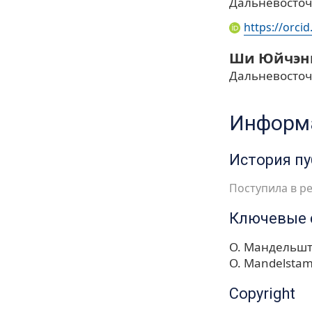
Дальневосточ
https://orci
Ши Юйчэн
Дальневосточ
Информа
История п
Поступила в ре
Ключевые 
О. Мандельш
O. Mandelsta
Copyright