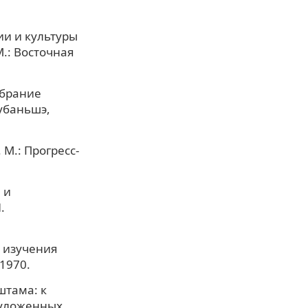
ии и культуры
М.: Восточная
обрание
чубаньшэ,
 М.: Прогресс-
 и
.
ы изучения
 1970.
штама: к
 уложенных