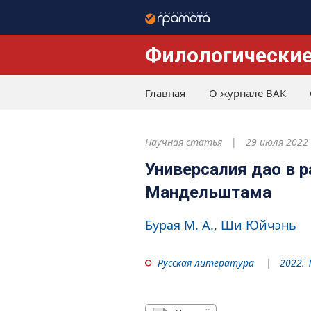
Филологические
Главная
О журнале ВАК
Научная статья
29 июля 2022
Универсалия дао в р
Мандельштама
Бурая М. А.
Ши Юйчэнь
Русская литература
2022. 