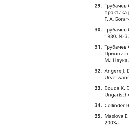
Трубачев 
практика р
Г. А. Бога
Трубачев 
1980. № 3.
Трубачев 
Принципы 
М.: Наука,
Angere J. 
Urverwandt
Bouda K. D
Ungarische
Collinder 
Maslova E.
2003a.