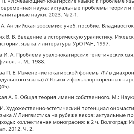
 П. «Исчезающие» юкагирские языки: к проблеме яз
 Современная наука: актуальные проблемы теории и 
манитарные науки. 2023. № 2-1.
 А. Английская зоосемия: учеб. пособие. Владивосток
х В. В. Введение в историческую уралистику. Ижевск
истории, языка и литературы УрО РАН, 1997.
 И. А. Проблема урало-юкагирских генетических свя
 филол. н. М., 1988.
а П. Е. Изменение юкагирской фонемы /ħ/ в диахрон
дульского языка) // Языки и фольклор коренных нар
(45).
ая А. В. Общая теория имени собственного. М.: Наука
 И. Художественно-эстетический потенциал ономасти
языка // Лингвистика на рубеже веков: актуальные п
ходы: коллективная монография: в 2 ч. Волгоград: И
», 2012. Ч. 2.