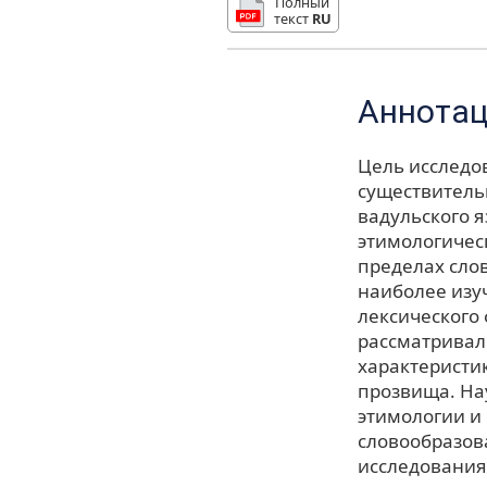
Полный
текст
RU
Аннота
Цель исследо
существитель
вадульского я
этимологичес
пределах сло
наиболее изу
лексического 
рассматривал
характеристи
прозвища. На
этимологии и
словообразов
исследования