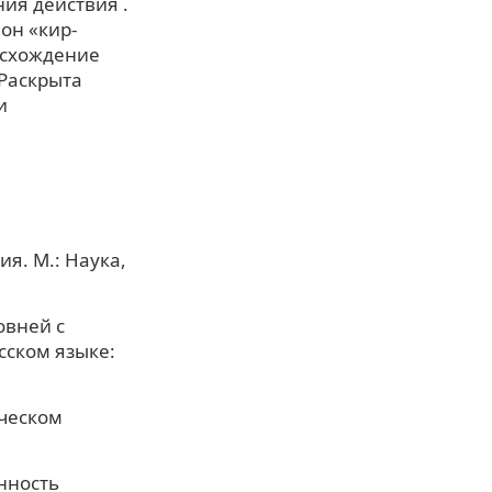
ия действия .
он «кир-
оисхождение
 Раскрыта
и
я. М.: Наука,
овней с
сском языке:
ическом
енность