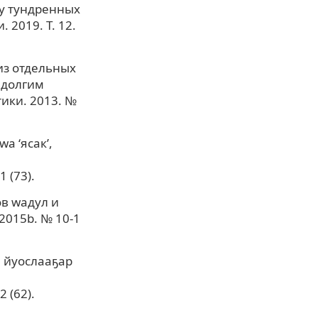
ру тундренных
 2019. Т. 12.
из отдельных
 долгим
тики. 2013. №
а ‘ясак’,
 (73).
в wадул и
2015b. № 10-1
и йуослааҕар
 (62).