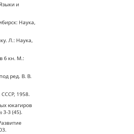
 Языки и
бирск: Наука,
у. Л.: Наука,
 6 кн. М.:
од ред. В. В.
 СССР, 1958.
ных юкагиров
3-3 (45).
Развитие
03.