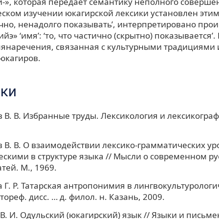
-», которая передает семантику неполного совершен
еском изучении юкагирской лексики установлен этим
тично, ненадолго показывать’, интерпретировано пр
йэ» ‘имя’: ‘то, что частично (скрытно) показывается’.
янаречения, связанная с культурными традициями 
юкагиров.
ки
 В. В. Избранные труды. Лексикология и лексикографи
 В. В. О взаимодействии лексико-грамматических ур
скими в структуре языка // Мысли о современном ру
тей. М., 1969.
 Г. Р. Татарская антропонимия в лингвокультуролог
тореф. дисс. … д. филол. н. Казань, 2009.
В. И. Одульский (юкагирский) язык // Языки и письм