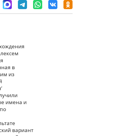
схождения
 лексем
ся
нная в
ним из
й
’
олучили
ые имена и
 по
льтате
ский вариант