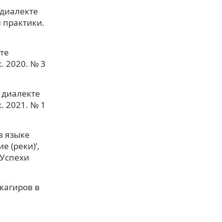
 диалекте
 практики.
те
. 2020. № 3
 диалекте
. 2021. № 1
в языке
 (реки)’,
 Успехи
кагиров в