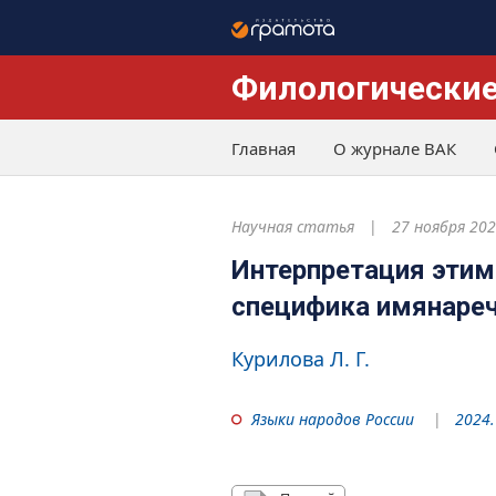
Филологические
Главная
О журнале ВАК
Научная статья
27 ноября 20
Интерпретация этимо
специфика имянареч
Курилова Л. Г.
Языки народов России
2024.