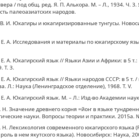
ера / под общ. ред. Я. П. Алькора. М. – Л., 1934. Ч. 3.
ть палеоазиатских народов.
В. И. Юкагиры и юкагиризированные тунгусы. Новоси
Е. А. Исследования и материалы по юкагирскому язык
. А. Юкагирский язык // Языки Азии и Африки: в 5 т.: в
 Т. 3.
. А. Юкагирский язык // Языки народов СССР: в 5 т. / п
. Л.: Наука (Ленинградское отделение), 1968. Т. V.
Е. А. Юкагирский язык. М. – Л.: Изд-во Академии наук
. Н. Значение древнего корня =йоҥ в языке тундрен
гические науки. Вопросы теории и практики. 2015a. № 
. Н. Лексикология современного юкагирского языка (
 роль в нем якутского языка). Новосибирск: Наука, 20