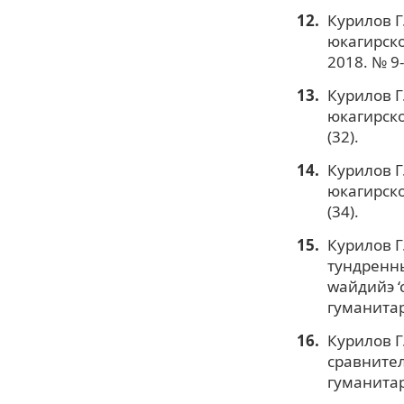
Курилов Г
юкагирско
2018. № 9-
Курилов Г
юкагирско
(32).
Курилов Г
юкагирско
(34).
Курилов Г
тундренны
wайдийэ ‘
гуманитар
Курилов Г
сравнител
гуманитар