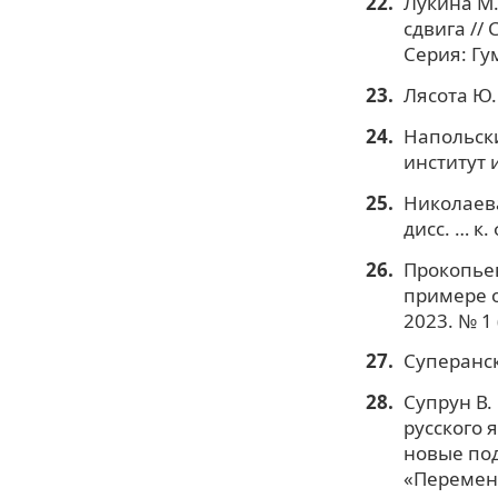
Лукина М.
сдвига //
Серия: Гу
Лясота Ю.
Напольски
институт 
Николаева
дисс. … к.
Прокопьев
примере о
2023. № 1 
Суперанск
Супрун В.
русского 
новые под
«Перемена