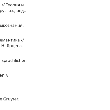
// Теория и
с. яз.; ред.:
зыкознания.
емантика //
 Н. Ярцева.
r sprachlichen
en //
e Gruyter,