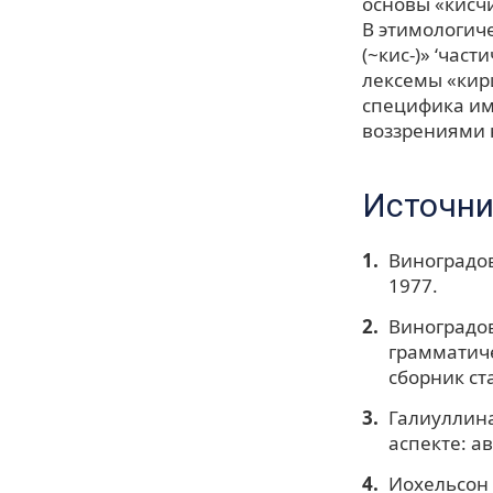
основы «кисчи
В этимологич
(~кис-)» ‘час
лексемы «кири
специфика им
воззрениями 
Источни
Виноградов
1977.
Виноградов
грамматиче
сборник ста
Галиуллина
аспекте: ав
Иохельсон 