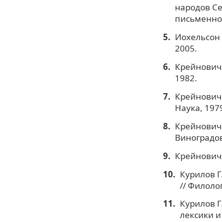
народов Сев
письменнос
Иохельсон 
2005.
Крейнович 
1982.
Крейнович Е
Наука, 1979.
Крейнович Е
Виноградова
Крейнович 
Курилов Г
// Филоло
Курилов Г
лексики и