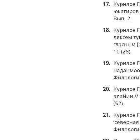
Курилов Г
юкагиров 
Вып. 2.
Курилов Г
лексем ту
гласным [
10 (28).
Курилов Г
наданмоой
Филологич
Курилов Г
алайии //
(52).
Курилов Г
ʻсеверная
Филологич