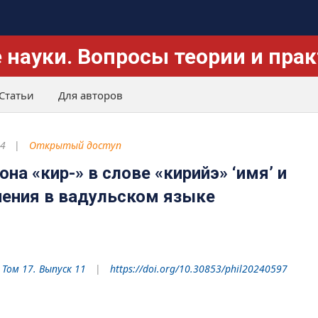
 науки. Вопросы теории и пра
Статьи
Для авторов
24
Открытый доступ
на «кир-» в слове «кирийэ» ‘имя’ и
ения в вадульском языке
 Том 17. Выпуск 11
https://doi.org/10.30853/phil20240597