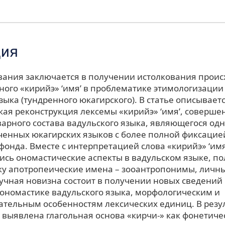
ция
вания заключается в получении истолкования прои
ного «кирийэ» ‘имя’ в проблематике этимологизации
зыка (тундренного юкагирского). В статье описывает
кая реконструкция лексемы «кирийэ» ‘имя’, соверше
варного состава вадульского языка, являющегося од
ченных юкагирских языков с более полной фиксацие
фонда. Вместе с интерпретацией слова «кирийэ» ‘имя
ись ономастические аспекты в вадульском языке, п
ку апотропеические имена – зооантропонимы, личн
учная новизна состоит в получении новых сведений
 ономастике вадульского языка, морфологическим и
ательным особенностям лексических единиц. В резу
 выявлена глагольная основа «кирчи-» как фонетиче