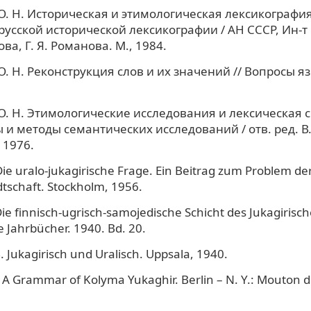
О. Н. Историческая и этимологическая лексикография 
усской исторической лексикографии / АН СССР, Ин-т ру
това, Г. Я. Романова. М., 1984.
О. Н. Реконструкция слов и их значений // Вопросы я
О. Н. Этимологические исследования и лексическая с
и методы семантических исследований / отв. ред. В.
 1976.
Die uralo-jukagirische Frage. Ein Beitrag zum Problem de
schaft. Stockholm, 1956.
ie finnisch-ugrisch-samojedische Schicht des Jukagirisch
 Jahrbücher. 1940. Bd. 20.
B. Jukagirisch und Uralisch. Uppsala, 1940.
 A Grammar of Kolyma Yukaghir. Berlin – N. Y.: Mouton d