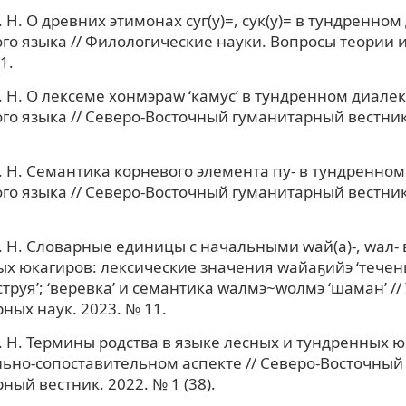
. Н. О древних этимонах суг(у)=, сук(у)= в тундренном
го языка // Филологические науки. Вопросы теории и
1.
. Н. О лексеме хонмэраw ‘камус’ в тундренном диалек
го языка // Северо-Восточный гуманитарный вестник
. Н. Семантика корневого элемента пу- в тундренном
го языка // Северо-Восточный гуманитарный вестник
. Н. Словарные единицы с начальными wай(а)-, wал- 
х юкагиров: лексические значения wайаҕийэ ‘течение
струя’; ‘веревка’ и семантика wалмэ~wолмэ ‘шаман’ //
ных наук. 2023. № 11.
. Н. Термины родства в языке лесных и тундренных ю
ьно-сопоставительном аспекте // Северо-Восточный
ный вестник. 2022. № 1 (38).