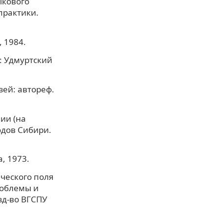
ыкового
практики.
, 1984.
: Удмуртский
зей: автореф.
ии (на
одов Сибири.
, 1973.
ческого поля
роблемы и
зд-во ВГСПУ