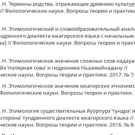
. Н. Термины родства, отражающие древнюю культу
// Филологические науки. Вопросы теории и практики.
. Н. Этимологический и словообразовательный анал
ндренного диалекта юкагирского языка с начальным
аа] // Филологические науки. Вопросы теории и прак
. Н. Этимологическое значение сложных слов надараw
э ‘полярная сова’ и гидронима Ньааwайнадану //
еские науки. Вопросы теории и практики. 2017. № 7-1
. Н. Этимологическое значение юкагирских этнонимо
 Филологические науки. Вопросы теории и практики. 
. Н. Этимология существительных йуорпурэ ʻтундраʼ 
 сторонаʼ тундренного диалекта юкагирского языка //
еские науки. Вопросы теории и практики. 2016. № 8-2