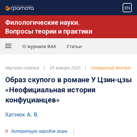
EN
Филологические науки.
Вопросы теории и практики
О журнале ВАК
Статьи
Научная статья
29 января 2025
Открытый доступ
Образ скупого в романе У Цзин-цзы
«Неофициальная история
конфуцианцев»
Хатнюк А. В.
Литература народов мира