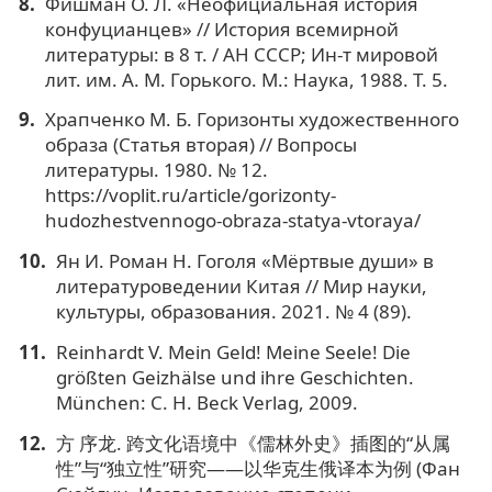
Фишман О. Л. «Неофициальная история
конфуцианцев» // История всемирной
литературы: в 8 т. / АН СССР; Ин-т мировой
лит. им. А. М. Горького. М.: Наука, 1988. Т. 5.
Храпченко М. Б. Горизонты художественного
образа (Статья вторая) // Вопросы
литературы. 1980. № 12.
https://voplit.ru/article/gorizonty-
hudozhestvennogo-obraza-statya-vtoraya/
Ян И. Роман Н. Гоголя «Мёртвые души» в
литературоведении Китая // Мир науки,
культуры, образования. 2021. № 4 (89).
Reinhardt V. Mein Geld! Meine Seele! Die
größten Geizhälse und ihre Geschichten.
München: C. H. Beck Verlag, 2009.
方 序龙. 跨文化语境中《儒林外史》插图的“从属
性”与“独立性”研究——以华克生俄译本为例 (Фан