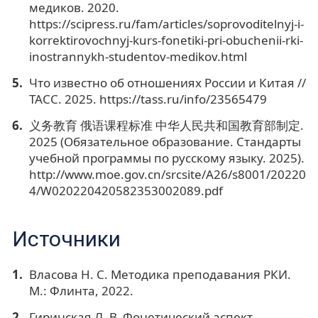
медиков. 2020.
https://scipress.ru/fam/articles/soprovoditelnyj-i-
korrektirovochnyj-kurs-fonetiki-pri-obuchenii-rki-
inostrannykh-studentov-medikov.html
Что известно об отношениях России и Китая //
ТАСС. 2025. https://tass.ru/info/23565479
义务教育 俄语课程标准 中华人民共和国教育部制定.
2025 (Обязательное образование. Стандарты
учебной программы по русскому языку. 2025).
http://www.moe.gov.cn/srcsite/A26/s8001/20220
4/W020220420582353002089.pdf
Источники
Власова Н. С. Методика преподавания РКИ.
М.: Флинта, 2022.
Гиринская Л. В. Фонетический аспект