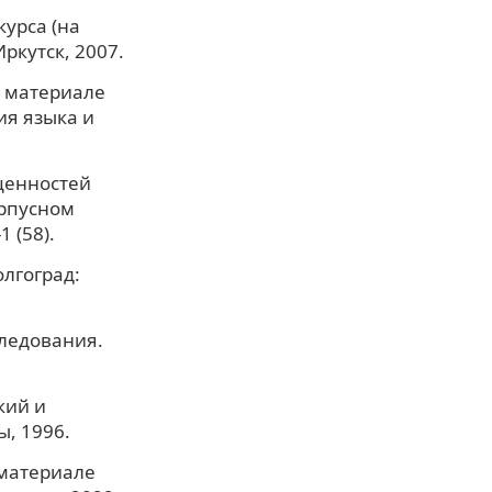
урса (на
ркутск, 2007.
а материале
ия языка и
 ценностей
орпусном
 (58).
лгоград:
следования.
кий и
ы, 1996.
 материале