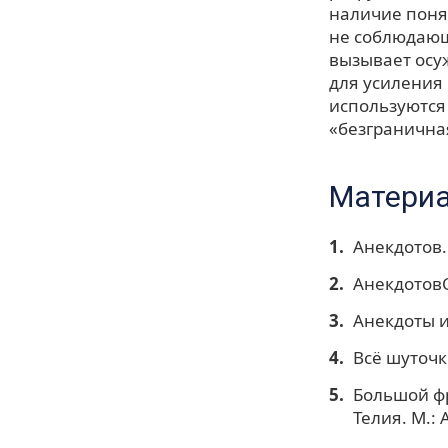
наличие поня
не соблюдающ
вызывает осуж
для усиления
используются
«безгранична
Материа
Анекдотов.n
АнекдотовС
Анекдоты из
Всё шуточки
Большой фр
Телия. М.: 