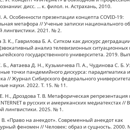
знании: дисс. … к. филол. н. Астрахань, 2010.
. А. Особенности презентации концепта COVID-19:
ьная метафора // Ученые записки национального о
 лингвистики. 2021. № 2.
 З. К., Гаврилова Б. А. Ситком как дискурс деградаци
(эвокативный анализ телевизионных ситуационных к
ыгейского государственного университета. 2019. Вып. 
 Б., Автаева Д. Н., Кузьмичева П. А., Чудинова С. Б. 
ые точки пандемийного дискурса: парадигматика 
ка // Журнал Сибирского федерального университета
е науки. 2022. Т. 15. № 11.
Е. Н., Дроздова Т. В. Метафорическая репрезентация
NTERNET в русских и американских медиатекстах // 
й лингвистики. 2025. № 1.
 В. «Право на анекдот». Современный анекдот как
урный феномен // Человек: образ и сущность. 2000. №