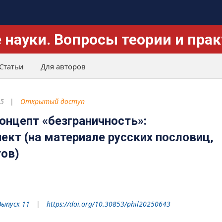
 науки. Вопросы теории и пра
Статьи
Для авторов
25
Открытый доступ
онцепт «безграничность»:
ект (на материале русских пословиц,
тов)
Выпуск 11
https://doi.org/10.30853/phil20250643