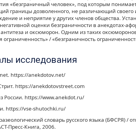
тия «безграничный человек», под которым понимает
ий границы дозволенного, не различающий своего и
дение и неприятие у других членов общества. Устан
 негативной оценки безграничности в анекдотах-аф
 антитеза и оксюморон. Одним из таких оксюмороно
я ограниченность» / «безграничность ограниченност
лы исследования
et. https://anekdotov.net/
трит. https://anekdotovstreet.com
 России. https://www.anekdot.ru/
. https://vse-shutochki.ru/
азеологический словарь русского языка (БФСРЯ) / отв.
АСТ-Пресс-Книга, 2006.