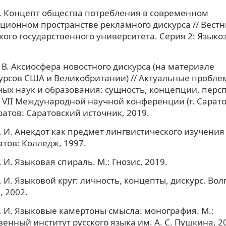
С. Концепт общества потребления в современном
ионном пространстве рекламного дискурса // Вестн
кого государственного университета. Серия 2: Языко
 В. Аксиосфера новостного дискурса (на материале
рсов США и Великобритании) // Актуальные пробле
ых наук и образования: сущность, концепции, перс
VII Международной научной конференции (г. Сарато
аратов: Саратовский источник, 2019.
. И. Анекдот как предмет лингвистического изучения
атов: Колледж, 1997.
 И. Языковая спираль. М.: Гнозис, 2019.
. И. Языковой круг: личность, концепты, дискурс. Вол
 2002.
. И. Языковые камертоны смысла: монография. М.:
венный институт русского языка им. А. С. Пушкина, 2