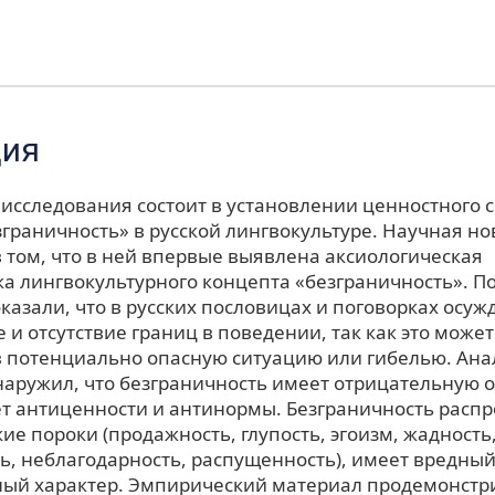
ция
 исследования состоит в установлении ценностного
зграничность» в русской лингвокультуре. Научная н
 том, что в ней впервые выявлена аксиологическая
ка лингвокультурного концепта «безграничность». 
казали, что в русских пословицах и поговорках осуж
и отсутствие границ в поведении, так как это может
 потенциально опасную ситуацию или гибелью. Анал
наружил, что безграничность имеет отрицательную 
т антиценности и антинормы. Безграничность распр
ие пороки (продажность, глупость, эгоизм, жадность
ь, неблагодарность, распущенность), имеет вредный
ый характер. Эмпирический материал продемонстр