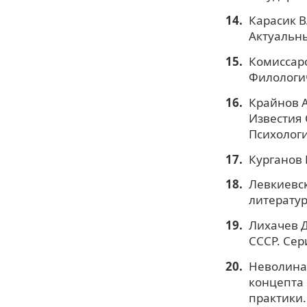
Карасик В
Актуальны
Комиссаро
Филологич
Крайнов А
Известия 
Психология
Курганов 
Левкиевск
литератур
Лихачев Д
СССР. Сери
Неволина 
концепта 
практики. 