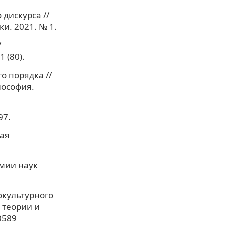
 дискурса //
и. 2021. № 1.
/
 (80).
о порядка //
лософия.
97.
кая
емии наук
окультурного
 теории и
0589