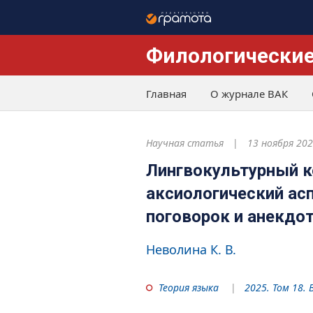
Филологические
Главная
О журнале ВАК
Научная статья
13 ноября 20
Лингвокультурный к
аксиологический асп
поговорок и анекдо
Неволина К. В.
Теория языка
2025. Том 18. 