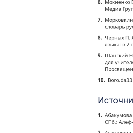
Мокиенко В
Медиа Груп
Moрковкин 
словарь рус
Черных П. 
языка: в 2 
Шанский Н.
для учителя
Просвещени
Boro.da33.
Источни
Абакумова 
СПб.: Алеф-
Агагюлова 