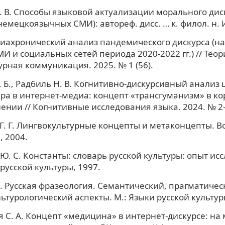
 В. Способы языковой актуализации морального диск
емецкоязычных СМИ): автореф. дисс. … к. филол. н. И
иахронический анализ пандемического дискурса (н
МИ и социальных сетей периода 2020-2022 гг.) // Теор
рная коммуникация. 2025. № 1 (56).
. Б., Радбиль Н. В. Когнитивно-дискурсивный анализ
ра в интернет-медиа: концепт «трансгуманизм» в к
ении // Когнитивные исследования языка. 2024. № 2-1
. Г. Лингвокультурные концепты и метаконцепты. Во
 2004.
Ю. С. Константы: словарь русской культуры: опыт ис
 русской культуры, 1997.
Н. Русская фразеология. Семантический, прагматичес
ьтурологический аспекты. М.: Языки русской культур
 С. А. Концепт «медицина» в интернет-дискурсе: на