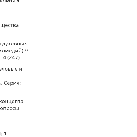
бщества
и духовных
омедий) //
4 (247).
Узловые и
и
. Серия:
 концепта
Вопросы
 1.