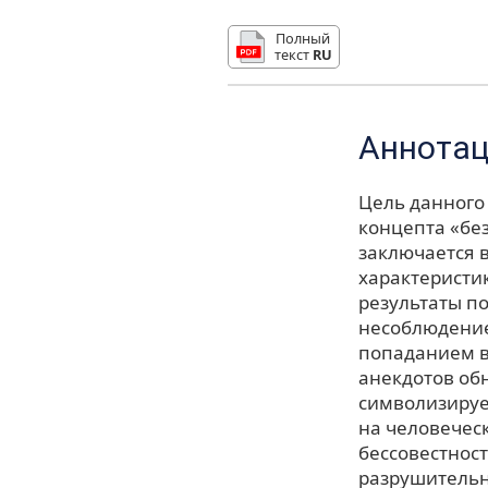
Полный
текст
RU
Аннота
Цель данного
концепта «бе
заключается в
характеристи
результаты по
несоблюдение 
попаданием в
анекдотов об
символизируе
на человеческ
бессовестност
разрушительн