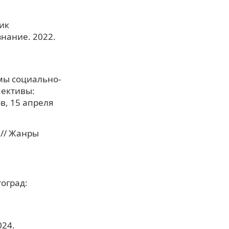
ик
знание. 2022.
мы социально-
пективы:
в, 15 апреля
 // Жанры
гоград:
024.