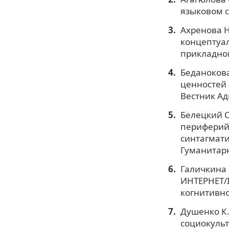
языковом со
Ахренова Н
концептуал
прикладной
Беданокова
ценностей 
Вестник Ад
Белецкий С.
периферийн
синтагмати
Гуманитарны
Галичкина 
ИНТЕРНЕТ/I
когнитивно
Душенко К.
социокульт