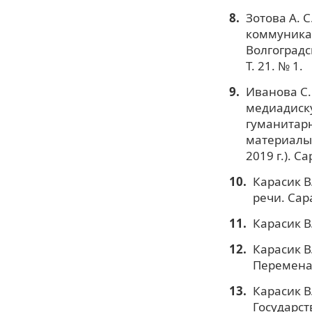
Зотова А. 
коммуникац
Волгоградс
Т. 21. № 1.
Иванова С.
медиадиску
гуманитарн
материалы 
2019 г.). С
Карасик В
речи. Сар
Карасик В.
Карасик В
Перемена,
Карасик В
Государст