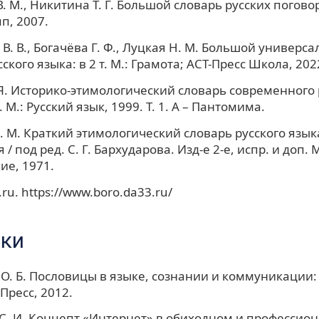
. М., Никитина Т. Г. Большой словарь русских погово
п, 2007.
В. В., Богачёва Г. Ф., Луцкая Н. М. Большой универс
ского языка: в 2 т. М.: Грамота; АСТ-Пресс Школа, 2022.
Я. Историко-этимологический словарь современного 
т. М.: Русский язык, 1999. Т. 1. А – Пантомима.
 М. Краткий этимологический словарь русского язык
 / под ред. С. Г. Бархударова. Изд-е 2-е, испр. и доп. М
е, 1971.
ru. https://www.boro.da33.ru/
ки
О. Б. Пословицы в языке, сознании и коммуникации:
Пресс, 2012.
С. И. Концепт «Интернет» в обиходном и профессио