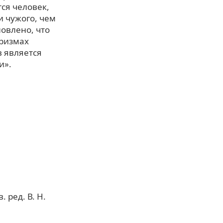
ся человек,
 чужого, чем
овлено, что
оризмах
в является
и».
 ред. В. Н.