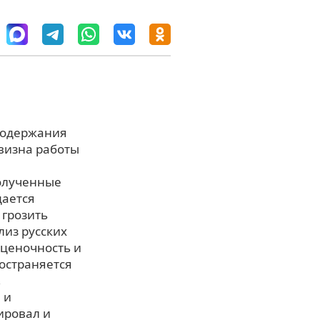
 содержания
овизна работы
Полученные
дается
 грозить
из русских
оценочность и
остраняется
,
 и
ировал и