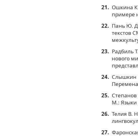
Ошкина К.
примере н
Пань Ю. Д
текстов С
межкульту
Радбиль Т
нового ми
представл
Слышкин Г
Перемена,
Степанов 
М.: Языки
Телия В. 
лингвокул
Фаронская