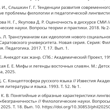
. И., Слышкин Г. Г. Тенденции развития современного
е проблемы филологии и педагогической лингвистик
ва Н. Г., Якупова Д. Р. Оценочность в дискурсе СМИ /
еские науки. Вопросы теории и практики. 2018. № 2-1
. Л. Трансгуманизм как идеология нового социальног
Саратовского университета. Новая серия. Серия: Фи
. Педагогика. 2017. Т. 17. Вып. 1.
Е. Анекдот как жанр. СПб.: Академический Проект, 19
ая Е. Е. Мифы и легенды восточных славян. М.: Детс
а, 2025.
. С. Концептосфера русского языка // Известия Акад
я литературы и языка. 1993. Т. 52. № 1.
К. В. Понятийные и образные характеристики лингв
«безграничность» // Филологические науки. Вопросы
2025. Т. 18. Вып. 10. https://doi.org/10.30853/phil2025