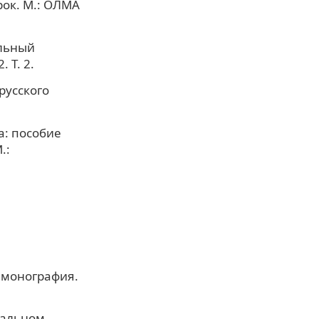
рок. М.: ОЛМА
альный
 Т. 2.
русского
а: пособие
.:
 монография.
нальном