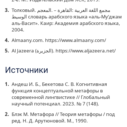
Толковый. مجمع اللغة العربية :القاهرة – .المعجم
الوسيط словарь арабского языка «аль-Муʻджам
аль-Васит». Каир: Академия арабского языка,
2004.
Almaany.com. https://www.almaany.com/
Al Jazeera (الجزيرة). https://www.aljazeera.net/
Источники
Андеш И. Б., Бекетова С. В. Когнитивная
функция концептуальной метафоры в
современной лингвистике // Глобальный
научный потенциал. 2023. № 7 (148).
Блэк М. Метафора // Теория метафоры / под
ред. Н. Д. Арутюновой. М., 1990.