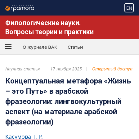
EN
Филологические науки.
Вопросы теории и практики
О журнале ВАК
Статьи
Научная статья
17 ноября 2025
Открытый доступ
Концептуальная метафора «Жизнь
– это Путь» в арабской
фразеологии: лингвокультурный
аспект (на материале арабской
фразеологии)
Касумова Т. Р.