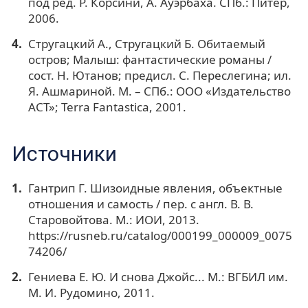
под ред. Р. Корсини, А. Ауэрбаха. СПб.: Питер,
2006.
Стругацкий А., Стругацкий Б. Обитаемый
остров; Малыш: фантастические романы /
сост. Н. Ютанов; предисл. С. Переслегина; ил.
Я. Ашмариной. М. – СПб.: ООО «Издательство
АСТ»; Теrra Fantastica, 2001.
Источники
Гантрип Г. Шизоидные явления, объектные
отношения и самость / пер. с англ. В. В.
Старовойтова. М.: ИОИ, 2013.
https://rusneb.ru/catalog/000199_000009_0075
74206/
Гениева Е. Ю. И снова Джойс... М.: ВГБИЛ им.
М. И. Рудомино, 2011.