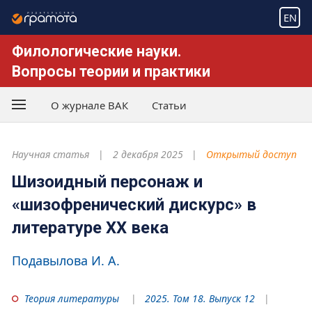
EN
Филологические науки.
Вопросы теории и практики
О журнале ВАК
Статьи
Научная статья
2 декабря 2025
Открытый доступ
Шизоидный персонаж и
«шизофренический дискурс» в
литературе ХХ века
Подавылова И. А.
Теория литературы
2025. Том 18. Выпуск 12