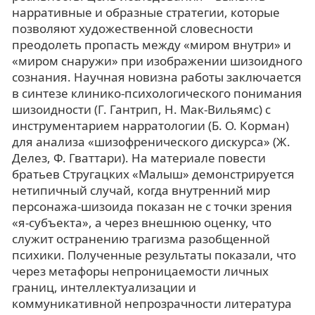
нарративные и образные стратегии, которые
позволяют художественной словесности
преодолеть пропасть между «миром внутри» и
«миром снаружи» при изображении шизоидного
сознания. Научная новизна работы заключается
в синтезе клинико-психологического понимания
шизоидности (Г. Гантрип, Н. Мак-Вильямс) с
инструментарием нарратологии (Б. О. Корман)
для анализа «шизофренического дискурса» (Ж.
Делез, Ф. Гваттари). На материале повести
братьев Стругацких «Малыш» демонстрируется
нетипичный случай, когда внутренний мир
персонажа-шизоида показан не с точки зрения
«я-субъекта», а через внешнюю оценку, что
служит остранению трагизма разобщенной
психики. Полученные результаты показали, что
через метафоры непроницаемости личных
границ, интеллектуализации и
коммуникативной непрозрачности литература