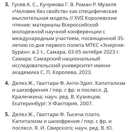
Гусев А. С., Кучумова Г. В. Роман Р. Музиля
«Человек без свойств» как специфическая
мыслительная модель // XVII Королевские
чтения: материалы Всероссийской
молодежной научной конференции с
международным участием, посвященной 35-
летию со дня первого полета МТКС «Энергия-
Буран»: в 2 т., Самара, 03-05 октября 2023 г.
Самара: Самарский национальный
исследовательский университет имени
академика С. П. Королева, 2023.
Делез Ж., Гваттари Ф. Анти-Эдип. Капитализм
и шизофрения / пер. с фр. и послесл. Д.
Кралечкина; науч. ред. В. Кузнецов.
Екатеринбург: У-Фактория, 2007.
Делез Ж., Гваттари Ф. Тысяча плато.
Капитализм и шизофрения / пер. с фр. и
послесл. Я. И. Свирского; науч. ред. В. Ю.