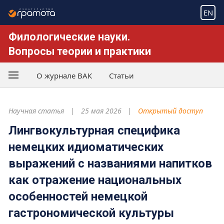
EN
Филологические науки.
Вопросы теории и практики
О журнале ВАК
Статьи
Научная статья
25 мая 2026
Открытый доступ
Лингвокультурная специфика
немецких идиоматических
выражений с названиями напитков
как отражение национальных
особенностей немецкой
гастрономической культуры