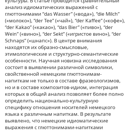
культуры. В статье проводится сравнительный
анализ идиоматических выражений с
глюттонимами “das Wasser” («вода»), “die Milch”
(«молоко»), “der Tee” («чай»), “der Kaffee” («кофе»),
“der Kakao” («какао»), “das Bier” («пиво»), “der
Wein” («вино»), “der Sekt” («игристое вино»), “der
Schnaps” («шнапс»). В центре внимания
находятся их образно-смысловые,
этимологические и структурно-семантические
особенности. Научная новизна исследования
состоит в выявлении различной символики,
свойственной немецким глюттонимам-
напиткам не только в составе фразеологизмов,
но и в составе композитов-идиом, интеграция
которых в общий анализ позволяет более полно
определить национально-культурную
специфику отношения носителей немецкого
языка к различным напиткам. В результате
выявлено, что немецкие идиоматические
выражения с глюттонимами-напитками