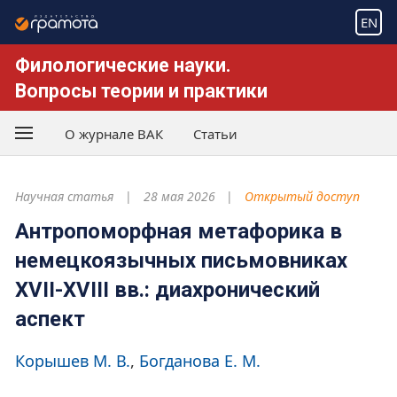
EN
Филологические науки.
Вопросы теории и практики
О журнале ВАК
Статьи
Научная статья
28 мая 2026
Открытый доступ
Антропоморфная метафорика в
немецкоязычных письмовниках
XVII-XVIII вв.: диахронический
аспект
Корышев М. В.
Богданова Е. М.