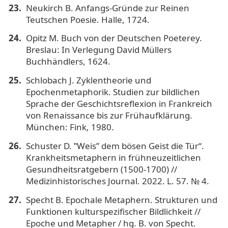
Neukirch B. Anfangs-Gründe zur Reinen
Teutschen Poesie. Halle, 1724.
Opitz M. Buch von der Deutschen Poeterey.
Breslau: In Verlegung David Müllers
Buchhändlers, 1624.
Schlobach J. Zyklentheorie und
Epochenmetaphorik. Studien zur bildlichen
Sprache der Geschichtsreflexion in Frankreich
von Renaissance bis zur Frühaufklärung.
München: Fink, 1980.
Schuster D. ‟Weis” dem bösen Geist die Tür“.
Krankheitsmetaphern in frühneuzeitlichen
Gesundheitsratgebern (1500-1700) //
Medizinhistorisches Journal. 2022. L. 57. № 4.
Specht B. Epochale Metaphern. Strukturen und
Funktionen kulturspezifischer Bildlichkeit //
Epoche und Metapher / hg. B. von Specht.