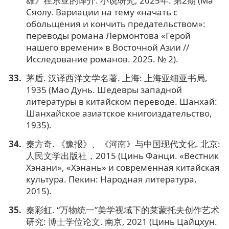
雄》在东亚的译介. 小说研究, 2025年. 第2期 (Ма
Сяолу. Вариации на тему «начать с
обольщения и кончить предательством»:
переводы романа Лермонтова «Герой
нашего времени» в Восточной Азии //
Исследование романов. 2025. № 2).
茅盾. 汉译西洋文学名著. 上海: 上海亚细亚书局,
1935 (Мао Дунь. Шедевры западной
литературы в китайском переводе. Шанхай:
Шанхайское азиатское книгоиздательство,
1935).
秦方奇. 《豫报》、《河南》与中国现代文化. 北京:
人民文学出版社，2015 (Цинь Фанци. «Вестник
Хэнани», «Хэнань» и современная китайская
культура. Пекин: Народная литература,
2015).
秦彩虹. “万物统一”美学视域下的莱蒙托夫创作艺术
研究: 博士学位论文. 南京, 2021 (Цинь Цайцхун.