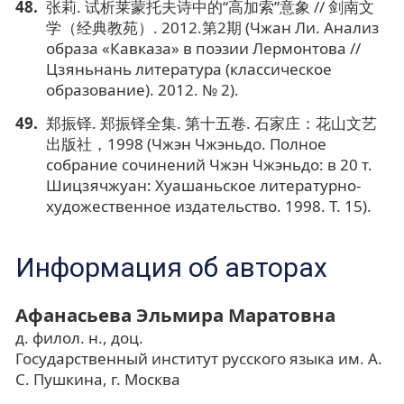
张莉. 试析莱蒙托夫诗中的“高加索”意象 // 剑南文
学（经典教苑）. 2012.第2期 (Чжан Ли. Анализ
образа «Кавказа» в поэзии Лермонтова //
Цзяньнань литература (классическое
образование). 2012. № 2).
郑振铎. 郑振铎全集. 第十五卷. 石家庄：花山文艺
出版社，1998 (Чжэн Чжэньдо. Полное
собрание сочинений Чжэн Чжэньдо: в 20 т.
Шицзячжуан: Хуашаньское литературно-
художественное издательство. 1998. Т. 15).
Информация об авторах
Афанасьева Эльмира Маратовна
д. филол. н., доц.
Государственный институт русского языка им. А.
С. Пушкина, г. Москва