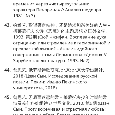
времени» через «четырехугольник
характера Печорина» // Анализ шедевра.
1981. № 3).
徐稚芳. 歌唱否定精神，还是追求和谐美好的人生 –
析莱蒙托夫长诗《恶魔》的主题思想 // 国外文学.
1993. 第2期 (Сюй Чжифан. Воспевание духа
отрицания или стремление к гармоничной и
прекрасной жизни? – Анализ идейного
содержания поэмы Лермонтова «Демон» //
Зарубежная литература. 1993. № 2).
曾思艺. 俄罗斯诗歌研究. 北京: 北京大学出版社,
2018 (Цзэн Сыи. Исследование русской
поэзии. Пекин: Изд-во Пекинского
университета, 2018).
曾思艺. 矛盾而迷恋的爱 – 莱蒙托夫少年时期的爱
情及苏什科娃组诗 // 世界文化. 2010. 第9期 (Цзэн
Сыи. Противоречивая и страстная любовь:
юношеская любовь Лермонтова и цикл