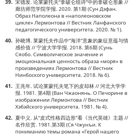
宋德发. 论莱蒙托夫“拿破仑组诗”中的拿破仑形象 //
廊坊师范学院学报. 2020. 第1期 (Сун Дэфан.
Образ Наполеона в «наполеоновском
цикле» Лермонтова // Вестник Ланфанского
педагогического университета. 2020. № 1).
孙晓博. 莱蒙托夫作品中“海洋”意象的象征意蕴与情
感价值 // 宁波大学学报. 2018. 第6期 (Сунь
Сяобо. Символическое значение и
эмоциональная ценность образа «моря» в
произведениях Лермонтова // Вестник
Нинбоского университета. 2018. № 6).
王兆年. 试论莱蒙托夫笔下的皮却林 // 河北大学学
报. 1981. 第4期 (Ван Чжаонянь. О Печорине в
изображении Лермонтова // Вестник
Хэбэйского университета. 1981. № 4).
夏中义. 从“皮式性格四边形”看《当代英雄》主题 //
名作欣赏. 1981.第3期 (Ся Чжунъи. К
пониманию темы романа «Герой нашего