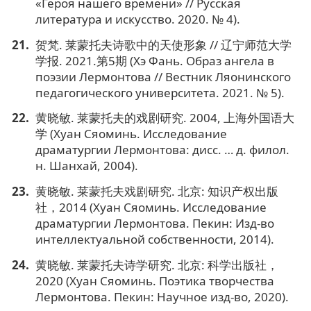
«Героя нашего времени» // Русская
литература и искусство. 2020. № 4).
贺梵. 莱蒙托夫诗歌中的天使形象 // 辽宁师范大学
学报. 2021.第5期 (Хэ Фань. Образ ангела в
поэзии Лермонтова // Вестник Ляонинского
педагогического университета. 2021. № 5).
黄晓敏. 莱蒙托夫的戏剧研究. 2004, 上海外国语大
学 (Хуан Сяоминь. Исследование
драматургии Лермонтова: дисс. … д. филол.
н. Шанхай, 2004).
黄晓敏. 莱蒙托夫戏剧研究. 北京: 知识产权出版
社，2014 (Хуан Сяоминь. Исследование
драматургии Лермонтова. Пекин: Изд-во
интеллектуальной собственности, 2014).
黄晓敏. 莱蒙托夫诗学研究. 北京: 科学出版社，
2020 (Хуан Сяоминь. Поэтика творчества
Лермонтова. Пекин: Научное изд-во, 2020).