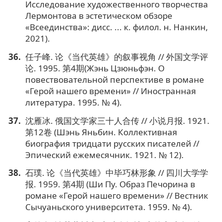
Исследование художественного творчества
Лермонтова в эстетическом обзоре
«Всеединства»: дисс. ... к. филол. н. Нанкин,
2021).
任子峰. 论《当代英雄》的叙事视角 // 外国文学评
论. 1995. 第4期(Жэнь Цзюньфэн. О
повествовательной перспективе в романе
«Герой нашего времени» // Иностранная
литература. 1995. № 4).
沈雁冰. 俄国文学家三十人合传 // 小说月报. 1921.
第12卷 (Шэнь Яньбин. Коллективная
биография тридцати русских писателей //
Эпический ежемесячник. 1921. № 12).
石璞. 论《当代英雄》中毕巧林形象 // 四川大学学
报. 1959. 第4期 (Ши Пу. Образ Печорина в
романе «Герой нашего времени» // Вестник
Сычуаньского университета. 1959. № 4).