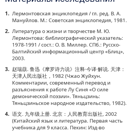
Лермонтовская энциклопедия / гл. ред. В. А.
Мануйлов. М.: Советская энциклопедия, 1981.
Литература о жизни и творчестве М. Ю.
Лермонтова: библиографический указатель:
1978-1991 / сост.: О. В. Миллер. СПб.: Русско-
Балтийский информационный центр «Блиц»,
2003.
赵瑞蕻. 鲁迅《摩罗诗力说》注释·今译·解说. 天津：
天津人民出版社，1982 (Чжао Жуйхун.
Комментарии, современный перевод и
разъяснения к работе Лу Синя «О силе
демонической поэзии». Тяньцзинь:
Тяньцзиньское народное издательство, 1982).
语文. 九年级上册. 北京：人民教育出版社, 2002
(Китайский язык и литература. Первая часть
учебника для 9 класса. Пекин: Изд-во