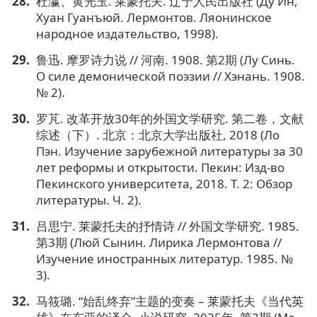
杜瀛、黄光玉. 莱蒙托夫. 辽宁人民出版社 (Ду Ин,
Хуан Гуанъюй. Лермонтов. Ляонинское
народное издательство, 1998).
鲁迅. 摩罗诗力说 // 河南. 1908. 第2期 (Лу Синь.
О силе демонической поэзии // Хэнань. 1908.
№ 2).
罗芃. 改革开放30年的外国文学研究. 第二卷，文献
综述（下）. 北京：北京大学出版社, 2018 (Ло
Пэн. Изучение зарубежной литературы за 30
лет реформы и открытости. Пекин: Изд-во
Пекинского университета, 2018. Т. 2: Обзор
литературы. Ч. 2).
吕思宁. 莱蒙托夫的抒情诗 // 外国文学研究. 1985.
第3期 (Люй Сынин. Лирика Лермонтова //
Изучение иностранных литератур. 1985. №
3).
马筱璐. “始乱终弃”主题的变奏 – 莱蒙托夫《当代英