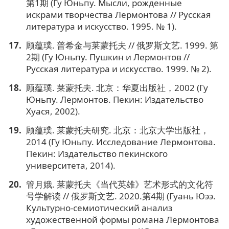
第1期 (Гу Юньпу. Мысли, рожденные
искрами творчества Лермонтова // Русская
литература и искусство. 1995. № 1).
顾蕴璞. 普希金与莱蒙托夫 // 俄罗斯文艺. 1999. 第
2期 (Гу Юньпу. Пушкин и Лермонтов //
Русская литература и искусство. 1999. № 2).
顾蕴璞. 莱蒙托夫. 北京：华夏出版社，2002 (Гу
Юньпу. Лермонтов. Пекин: Издательство
Хуася, 2002).
顾蕴璞. 莱蒙托夫研究. 北京：北京大学出版社，
2014 (Гу Юньпу. Исследование Лермонтова.
Пекин: Издательство пекинского
университета, 2014).
管月娥. 莱蒙托夫《当代英雄》艺术形式的文化符
号学解读 // 俄罗斯文艺. 2020.第4期 (Гуань Юээ.
Культурно-семиотический анализ
художественной формы романа Лермонтова