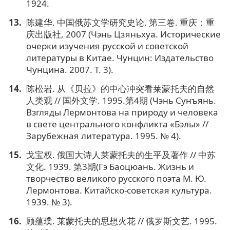
1924.
陈建华. 中国俄苏文学研究史论. 第三卷. 重庆：重
庆出版社, 2007 (Чэнь Цзяньхуа. Исторические
очерки изучения русской и советской
литературы в Китае. Чунцин: Издательство
Чунцина. 2007. Т. 3).
陈松岩. 从《贝拉》的中心冲突看莱蒙托夫的自然
人类观 // 国外文学. 1995.第4期 (Чэнь Сунъянь.
Взгляды Лермонтова на природу и человека
в свете центрального конфликта «Бэлы» //
Зарубежная литература. 1995. № 4).
戈宝权. 俄国大诗人莱蒙托夫的生平及著作 // 中苏
文化. 1939. 第3期(Гэ Баоцюань. Жизнь и
творчество великого русского поэта М. Ю.
Лермонтова. Китайско-советская культура.
1939. № 3).
顾蕴璞. 莱蒙托夫的思想火花 // 俄罗斯文艺. 1995.