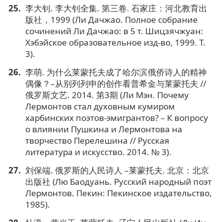
李大钊. 李大钊全集. 第三卷. 石家庄：河北教育出
版社，1999 (Ли Дачжао. Полное собрание
сочинений Ли Дачжао: в 5 т. Шицзячжуан:
Хэбэйское образовательное изд-во, 1999. Т.
3).
李萌. 为什么莱蒙托夫成了哈尔滨俄侨诗人的精神
偶像？–从别列列申的创作看普希金与莱蒙托夫 //
俄罗斯文艺. 2014. 第3期 (Ли Мэн. Почему
Лермонтов стал духовным кумиром
харбинских поэтов-эмигрантов? – К вопросу
о влиянии Пушкина и Лермонтова на
творчество Перелешина // Русская
литература и искусство. 2014. № 3).
刘保端. 俄罗斯的人民诗人 –莱蒙托夫. 北京：北京
出版社 (Лю Баодуань. Русский народный поэт
Лермонтов. Пекин: Пекинское издательство,
1985).