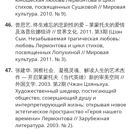
стихов, посвященных Сушковой // Мировая
культура. 2010. № 9).
曾思艺. 终生难忘的悲剧性的爱 – 莱蒙托夫的爱情
及洛普欣娜组诗 // 世界文化. 2011. 第3期 (Цзэн
Сыи. Незабываемая трагическая любовь:
любовь Лермонтова и цикл стихов,
посвященных Лопухиной // Мировая
культура. 2011. № 3).
张建华. 洞察社会、凝视灵魂、解读人生的艺术杰
作 — 开启莱蒙托夫《当代英雄》新的审美空间 //
外国文学. 2003. 第2期 (Чжан Цзяньхуа.
Художественный шедевр, постигающий
общество, созерцающий душу и
интерпретирующий жизнь: открывая новое
эстетическое пространство «Героя нашего
времени» Лермонтова // Зарубежная
литература. 2003. № 2).