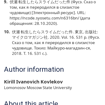
伏瀬 転生したらスライムだった件 (Фусэ. Сказ о
том, как я переродился в слизистое
чудовище) [Электронный ресурс]. URL:
https://ncode.syosetu.com/n6316bn/ (дата
обращения: 28.10.2020).
伏瀬 転生したらスライムだった件. 東京, 出版社:
マイクロマガジン社. 2020. Vol. 16. 531 p. (Фусэ.
Сказ о том, как я переродился в слизистое
чудовище. Токио: Майкуро-магадзин-ся,
2018. Т. 16. 531 с.).
Author information
Kirill Ivanovich Kovlekov
Lomonosov Moscow State University
About this article