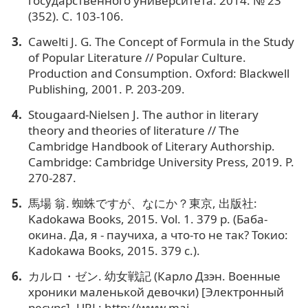
государственного университета. 2014. № 23
(352). С. 103-106.
Cawelti J. G. The Concept of Formula in the Study
of Popular Literature // Popular Culture.
Production and Consumption. Oxford: Blackwell
Publishing, 2001. P. 203-209.
Stougaard-Nielsen J. The author in literary
theory and theories of literature // The
Cambridge Handbook of Literary Authorship.
Cambridge: Cambridge University Press, 2019. P.
270-287.
馬場 翁. 蜘蛛ですが、なにか？東京, 出版社:
Kadokawa Books, 2015. Vol. 1. 379 p. (Баба-
окина. Да, я - паучиха, а что-то не так? Токио:
Kadokawa Books, 2015. 379 с.).
カルロ・ゼン. 幼女戦記 (Карло Дзэн. Военные
хроники маленькой девочки) [Электронный
ресурс]. URL: http://www.mai-