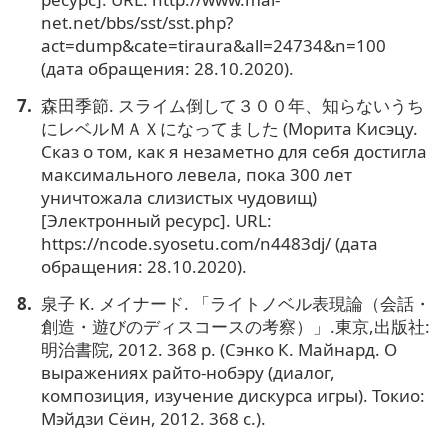
net.net/bbs/sst/sst.php?
act=dump&cate=tiraura&all=24734&n=100
(дата обращения: 28.10.2020).
森田季節. スライム倒して３００年、知らないうち
にレベルＭＡＸになってました (Морита Кисэцу.
Сказ о том, как я незаметно для себя достигла
максимального левела, пока 300 лет
уничтожала слизистых чудовищ)
[Электронный ресурс]. URL:
https://ncode.syosetu.com/n4483dj/ (дата
обращения: 28.10.2020).
泉子 K. メイナード. 「ライトノベル表現論（会話・
創造・遊びのディスコースの考察）」.東京,出版社:
明治書院, 2012. 368 p. (Сэнко К. Майнард. О
выражениях райто-нобэру (диалог,
композиция, изучение дискурса игры). Токио:
Мэйдзи Сёин, 2012. 368 с.).