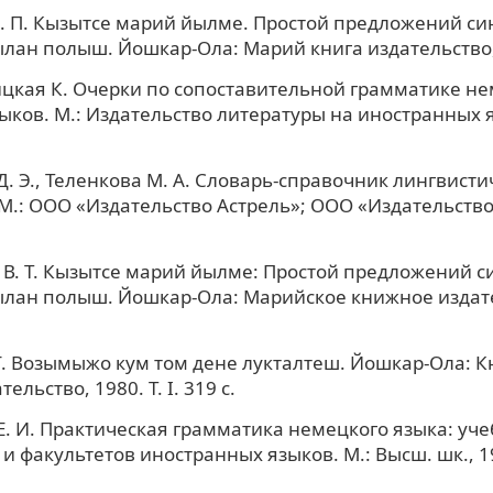
. П. Кызытсе марий йылме. Простой предложений си
ан полыш. Йошкар-Ола: Марий книга издательство, 
кая К. Очерки по сопоставительной грамматике не
зыков. М.: Издательство литературы на иностранных я
Д. Э., Теленкова М. А. Словарь-справочник лингвисти
М.: ООО «Издательство Астрель»; ООО «Издательство 
В. Т. Кызытсе марий йылме: Простой предложений си
лан полыш. Йошкар-Ола: Марийское книжное издате
Г. Возымыжо кум том дене лукталтеш. Йошкар-Ола: 
ельство, 1980. Т. I. 319 с.
. И. Практическая грамматика немецкого языка: уче
 и факультетов иностранных языков. М.: Высш. шк., 19