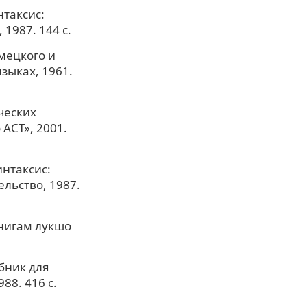
нтаксис:
1987. 144 с.
мецкого и
зыках, 1961.
ческих
АСТ», 2001.
нтаксис:
льство, 1987.
Книгам лукшо
бник для
88. 416 с.