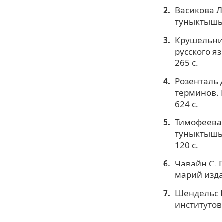
Васикова Л
туныктышыл
Крушельниц
русского я
265 с.
Розенталь 
терминов. 
624 с.
Тимофеева 
туныктышы
120 с.
Чавайн С. 
марий издат
Шендельс Е
институтов