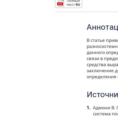
Полный
текст
RU
Аннота
В статье при
разносистемн
данного опре
связи в пред
средства выр
заключение д
определения 
Источни
Адмони В. 
система по