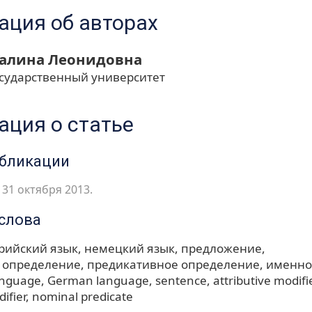
ция об авторах
Галина Леонидовна
сударственный университет
ция о статье
убликации
31 октября 2013.
слова
рийский язык
немецкий язык
предложение
 определение
предикативное определение
именно
anguage
German language
sentence
attributive modifi
ifier
nominal predicate