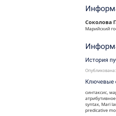
Информа
Соколова 
Марийский го
Информа
История п
Опубликована: 
Ключевые 
синтаксис
ма
атрибутивное
syntax
Mari l
predicative mod