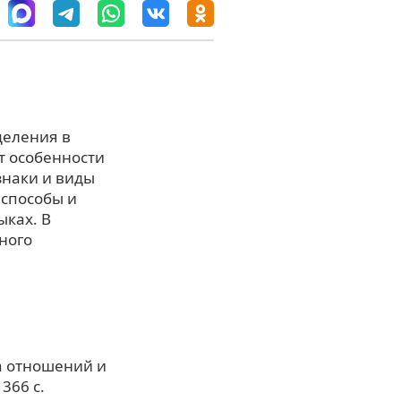
деления в
т особенности
знаки и виды
 способы и
ыках. В
ного
а отношений и
366 с.