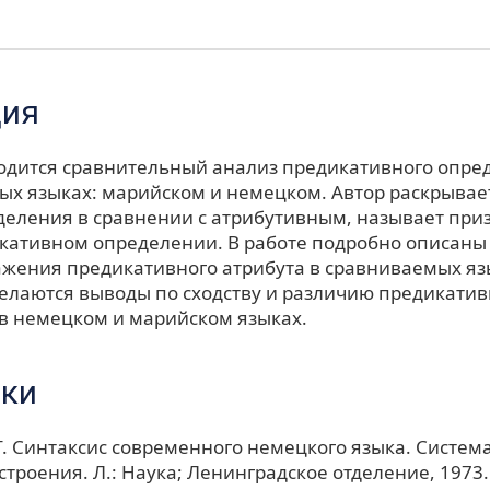
ция
водится сравнительный анализ предикативного опре
ых языках: марийском и немецком. Автор раскрывае
деления в сравнении с атрибутивным, называет при
икативном определении. В работе подробно описаны
ажения предикативного атрибута в сравниваемых яз
елаются выводы по сходству и различию предикатив
в немецком и марийском языках.
ки
Г. Синтаксис современного немецкого языка. Систем
строения. Л.: Наука; Ленинградское отделение, 1973. 