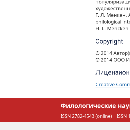
популяризац
художественн
Г. Л. Менкен
philological in
H. L. Mencken
Copyright
© 2014 Автор(
© 2014 ООО И
Лицензион
Creative Commo
Филологические нау
ISSN 2782-4543 (online)
ISSN 1