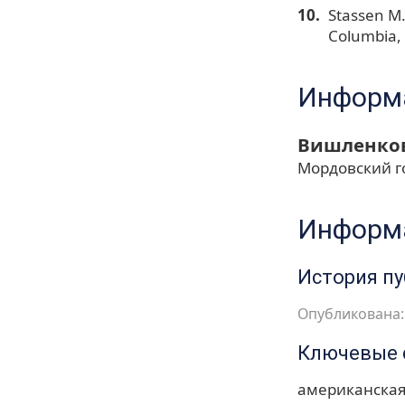
Stassen M.
Columbia, 
Информа
Вишленков
Мордовский г
Информа
История п
Опубликована: 
Ключевые 
американская