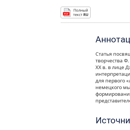
Полный
текст
RU
Аннота
Статья посвя
творчества Ф
XX в. в лице 
интерпретаци
для первого 
немецкого мы
формировании
представител
Источни