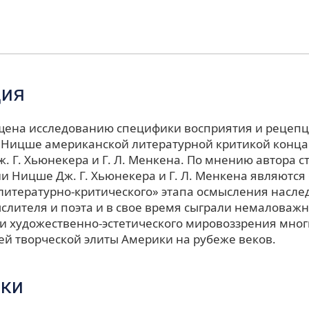
ция
щена исследованию специфики восприятия и рецепц
. Ницше американской литературной критикой конца 
Дж. Г. Хьюнекера и Г. Л. Менкена. По мнению автора с
и Ницше Дж. Г. Хьюнекера и Г. Л. Менкена являютс
«литературно-критического» этапа осмысления насле
слителя и поэта и в свое время сыграли немаловажн
 художественно-эстетического мировоззрения мног
ей творческой элиты Америки на рубеже веков.
ки