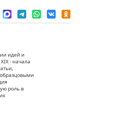
ии идей и
XIX - начала
татьи,
я образцовыми
дия
ую роль в
их