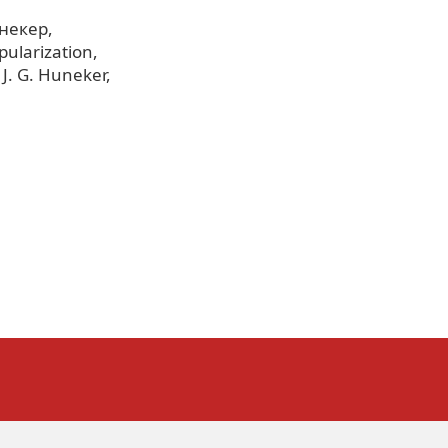
юнекер
pularization
J. G. Huneker