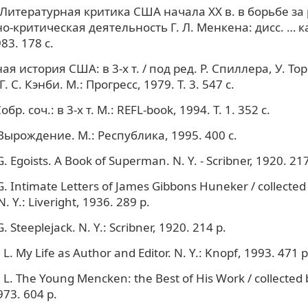
. Литературная критика США начала XX в. в борьбе за
о-критическая деятельность Г. Л. Менкена: дисс. … к
83. 178 с.
я история США: в 3-х т. / под ред. Р. Спиллера, У. Торп
 С. Кэнби. М.: Прогресс, 1979. Т. 3. 547 с.
р. соч.: в 3-х т. М.: REFL-book, 1994. Т. 1. 352 с.
Вырождение. М.: Республика, 1995. 400 с.
. Egoists. A Book of Superman. N. Y. - Scribner, 1920. 217
G. Intimate Letters of James Gibbons Huneker / collected
N. Y.: Liveright, 1936. 289 p.
. Steeplejack. N. Y.: Scribner, 1920. 214 p.
. My Life as Author and Editor. N. Y.: Knopf, 1993. 471 p
L. The Young Mencken: the Best of His Work / collected 
973. 604 p.