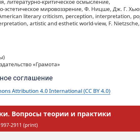
ия
литературно-критическое осмысление
о-эстетическое мировоззрение
Ф. Ницше
Дж. Г. Хь
American literary criticism
perception
interpretation
po
terpretation
artistic and esthetic world-view
F. Nietzsche
ы)
здательство «Грамота»
ное соглашение
ns Attribution 4.0 International (CC BY 4.0)
ки. Вопросы теории и практики
997-2911 (print)