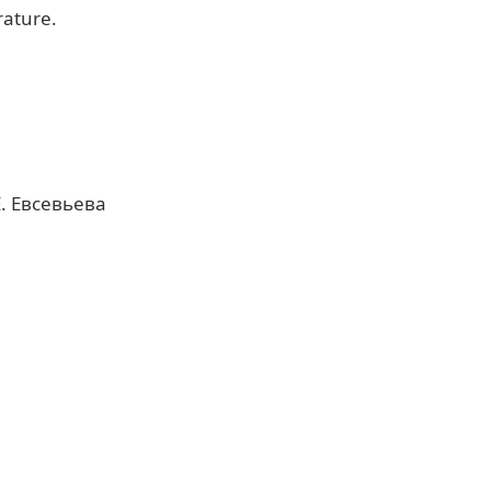
rature.
. Евсевьева