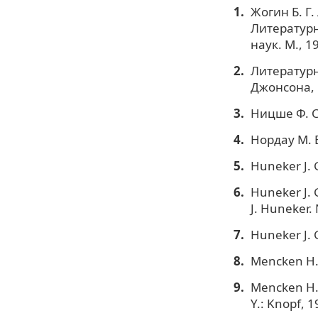
Жогин Б. Г
Литературн
наук. М., 19
Литературна
Джонсона, Г.
Ницше Ф. Соб
Нордау М. 
Huneker J. G
Huneker J. 
J. Huneker. 
Huneker J. G
Mencken H. L
Mencken H. 
Y.: Knopf, 1