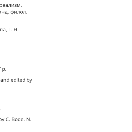
 реализм.
анд. филол.
а, Т. Н.
 p.
 and edited by
.
by C. Bode. N.