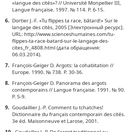
«langue des cités»? // Université Monpellier III,
Langue française. 1997. № 114. P. 6-15.
Dortier J.-F. «Tu flippes ta race, bâtard!» Sur le
langage des cités, 2005 [Электронный ресурс].
URL: http://www.scienceshumaines.com/tu-
flippes-ta-race-batard-sur-le-langage-des-
cites_fr_4808.html (дата обращения:
06.03.2014).
François-Geiger D. Argots: la cohabitation //
Europe. 1990. № 738. P. 30-36.
François-Geiger D. Panorama des argots
contemporains // Langue française. 1991. № 90.
P. 5-9.
Goudaillier J.-P. Comment tu tchatches!
Dictionnaire du français contemporain des cités.
3e éd. Maisonneuve et Larose, 2001.
Goudailler J.-P. De l'argot traditionnel au