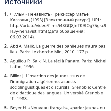
Источники
Фильм «Ненависть», режиссер Матье
Кассовиц (1995) [Электронный ресурс]. URL:
http://brb.to/video/films/i48GQ8JnTK9IOg75gkc9
H3y-nenavist.html (дата обращения:
06.03.2014).
Abd Al Malik. La guerre des banlieues n’aura pas
lieu. Paris: Le cherche Midi, 2010. 177 p.
Aguillou P., Salki N. La téci à Panam. Paris: Michel
Lafon, 1996.
Billiez J. L’insertion des jeunes issus de
l’immigration algérienne: aspects
sociolinguistiques et discursifs. Grenoble: Centre
de didactique des langues, Université Grenoble
III, 1988.
Boyer H. «Nouveau français», «parler jeune» ou