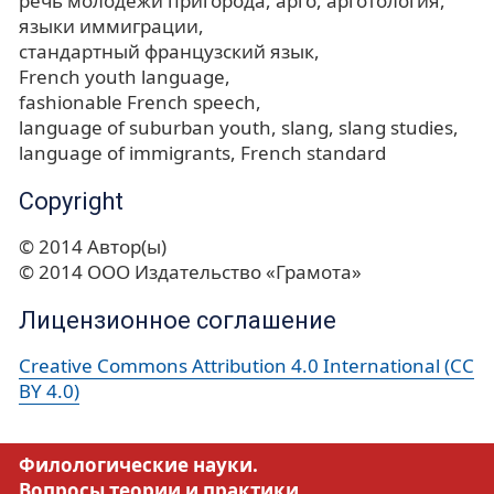
речь молодежи пригорода
арго
арготология
языки иммиграции
стандартный французский язык
French youth language
fashionable French speech
language of suburban youth
slang
slang studies
language of immigrants
French standard
Copyright
© 2014 Автор(ы)
© 2014 ООО Издательство «Грамота»
Лицензионное соглашение
Creative Commons Attribution 4.0 International (CC
BY 4.0)
Филологические науки.
Вопросы теории и практики