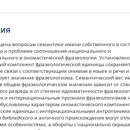
ция
щена вопросам семантики имени собственного в сос
а и проблеме соотношения национального и
льного в ономастической фразеологии. Установлено
ий компонент фразеологической единицы сохраняе
е связи с соответствующим онимом в языке и речи и
рует значение фразеологизма. Семантический вес и
 в общем фразеологическом значении зависит от спе
ого разряда и от степени идиоматичности фразеолог
 и интернациональные признаки фразеологизмов 
обусловлены характером ономастического компонен
еские единицы с интернациональными антропоним
 библейского и античного происхождения могут отл
и особенностями, а обороты с национально окра