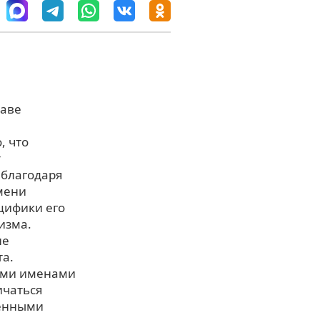
таве
, что
т
 благодаря
мени
цифики его
изма.
не
та.
ами именами
ичаться
шенными