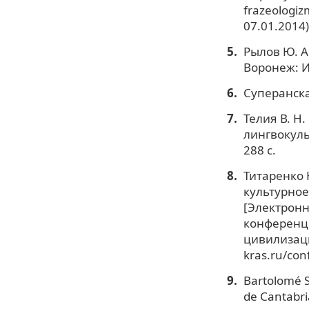
frazeologiz
07.01.2014)
Рылов Ю. А
Воронеж: Из
Суперанска
Телия В. Н
лингвокуль
288 с.
Титаренко 
культурное
[Электронн
конференци
цивилизацио
kras.ru/co
Bartolomé S
de Cantabri