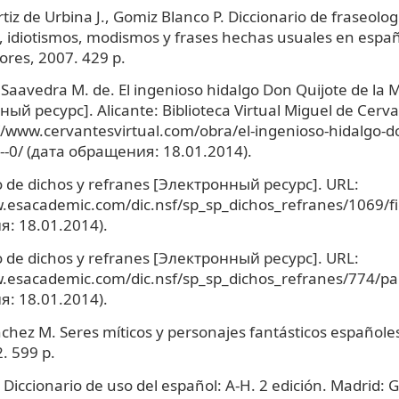
tiz de Urbina J., Gomiz Blanco P. Diccionario de fraseolo
, idiotismos, modismos y frases hechas usuales en españ
ores, 2007. 429 p.
Saavedra M. de. El ingenioso hidalgo Don Quijote de la
ый ресурс]. Alicante: Biblioteca Virtual Miguel de Cerva
//www.cervantesvirtual.com/obra/el-ingenioso-hidalgo-do
--0/ (дата обращения: 18.01.2014).
o de dichos y refranes [Электронный ресурс]. URL:
.esacademic.com/dic.nsf/sp_sp_dichos_refranes/1069/fi
: 18.01.2014).
o de dichos y refranes [Электронный ресурс]. URL:
.esacademic.com/dic.nsf/sp_sp_dichos_refranes/774/pa
: 18.01.2014).
chez M. Seres míticos y personajes fantásticos españole
. 599 p.
 Diccionario de uso del español: A-H. 2 edición. Madrid: G