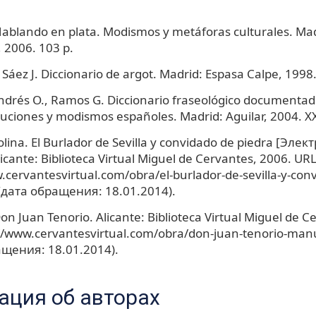
Hablando en plata. Modismos y metáforas culturales. Mad
 2006. 103 p.
Sáez J. Diccionario de argot. Madrid: Espasa Calpe, 1998.
ndrés O., Ramos G. Diccionario fraseológico documentad
cuciones y modismos españoles. Madrid: Aguilar, 2004. X
olina. El Burlador de Sevilla y convidado de piedra [Эле
licante: Biblioteca Virtual Miguel de Cervantes, 2006. URL
.cervantesvirtual.com/obra/el-burlador-de-sevilla-y-con
 (дата обращения: 18.01.2014).
 Don Juan Tenorio. Alicante: Biblioteca Virtual Miguel de 
//www.cervantesvirtual.com/obra/don-juan-tenorio-manu
ащения: 18.01.2014).
ция об авторах