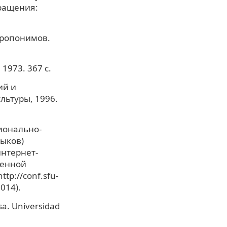
бращения:
тропонимов.
1973. 367 с.
ий и
льтуры, 1996.
ионально-
зыков)
интернет-
менной
tp://conf.sfu-
014).
sa. Universidad