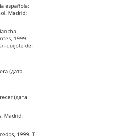
gía española:
ol. Madrid:
 Mancha
ntes, 1999.
n-quijote-de-
era (дата
recer (дата
s. Madrid:
redos, 1999. T.