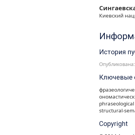
Сингаевск
Киевский нац
Информа
История п
Опубликована: 
Ключевые 
фразеологиче
ономастическ
phraseological
structural-sem
Copyright