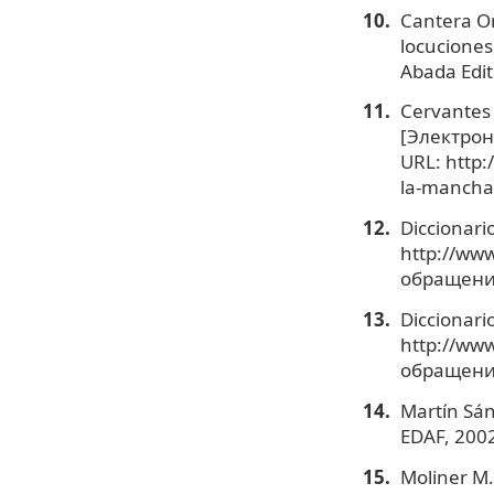
Сantera Or
locuciones
Abada Edit
Cervantes 
[Электронн
URL: http:
la-mancha
Diccionari
http://www
обращения
Diccionari
http://www
обращения
Martín Sán
EDAF, 2002
Moliner M.