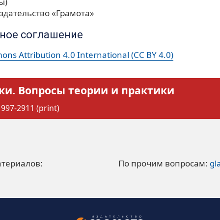
ы)
здательство «Грамота»
ное соглашение
ns Attribution 4.0 International (CC BY 4.0)
ки. Вопросы теории и практики
997-2911 (print)
атериалов:
По прочим вопросам:
gl