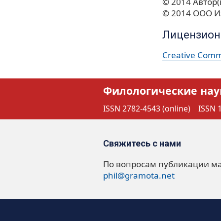
© 2014 Автор(
© 2014 ООО И
Лицензион
Creative Commo
Филологические нау
ISSN 2782-4543 (online)
ISSN 1
Свяжитесь с нами
По вопросам публикации м
phil@gramota.net