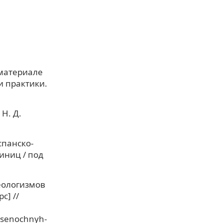
 материале
и практики.
Н. Д.
спанско-
иниц / под
еологизмов
с] //
otsenochnyh-