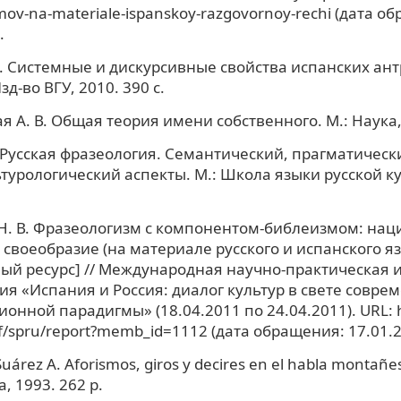
mov-na-materiale-ispanskoy-razgovornoy-rechi (дата о
.
. Системные и дискурсивные свойства испанских ан
д-во ВГУ, 2010. 390 с.
я А. В. Общая теория имени собственного. М.: Наука, 
. Русская фразеология. Семантический, прагматическ
турологический аспекты. М.: Школа языки русской ку
Н. В. Фразеологизм с компонентом-библеизмом: нац
 своеобразие (на материале русского и испанского я
ый ресурс] // Международная научно-практическая 
я «Испания и Россия: диалог культур в свете совре
нной парадигмы» (18.04.2011 по 24.04.2011). URL: ht
nf/spru/report?memb_id=1112 (дата обращения: 17.01.2
uárez A. Aforismos, giros y decires en el habla montañe
a, 1993. 262 p.