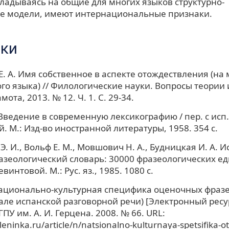
ладываясь на общие для многих языков структурно-
е модели, имеют интернациональные признаки.
ки
Е. А. Имя собственное в аспекте отождествления (на
го языка) // Филологические науки. Вопросы теории 
мота, 2013. № 12. Ч. 1. С. 29-34.
 Введение в современную лексикографию / пер. с исп. 
. М.: Изд-во иностранной литературы, 1958. 354 с.
. И., Вольф Е. М., Мовшович Н. А., Будницкая И. А. И
азеологический словарь: 30000 фразеологических ед
евинтовой. М.: Рус. яз., 1985. 1080 с.
Национально-культурная специфика оценочных фраз
але испанской разговорной речи) [Электронный ресур
ПУ им. А. И. Герцена. 2008. № 66. URL:
rleninka.ru/article/n/natsionalno-kulturnaya-spetsifika-