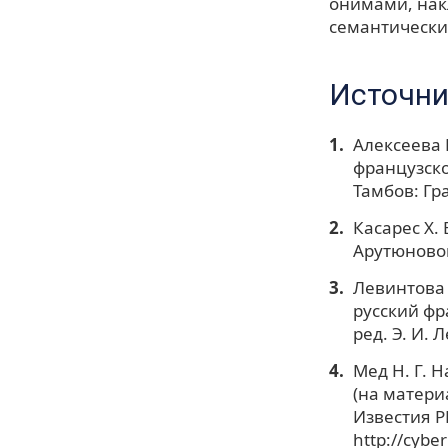
онимами, нак
семантически
Источни
Алексеева 
французско
Тамбов: Гра
Касарес X.
Арутюновой
Левинтова Э
русский фр
ред. Э. И. Л
Мед Н. Г. 
(на матери
Известия РГ
http://cybe