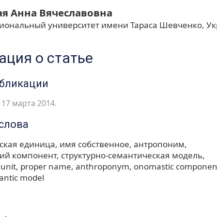
ая Анна Вячеславовна
иональный университет имени Тараса Шевченко, У
ция о статье
убликации
17 марта 2014.
слова
ская единица
имя собственное
антропоним
ий компонент
структурно-семантическая модель
 unit
proper name
anthroponym
onomastic componen
antic model