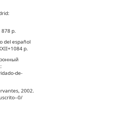
rid:
 878 p.
o del español
XXII+1084 p.
ктронный
:
vidado-de-
Cervantes, 2002.
scrito--0/