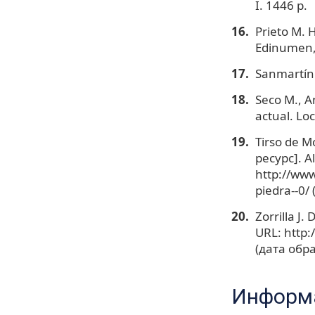
I. 1446 p.
Prieto M. 
Edinumen,
Sanmartín 
Seco M., A
actual. Lo
Tirso de M
ресурс]. A
http://www
piedra--0/
Zorrilla J.
URL: http:
(дата обр
Информа