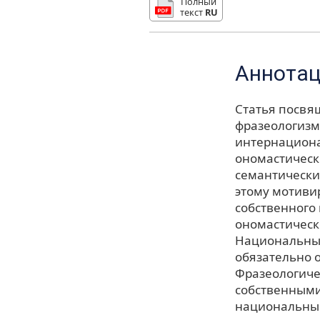
Полный
текст
RU
Аннота
Статья посвя
фразеологизм
интернациона
ономастическ
семантически
этому мотиви
собственного
ономастическ
Национальные
обязательно 
Фразеологич
собственными
национальным