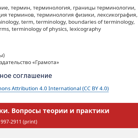
ние
термин
терминология
границы терминологии
ция терминов
терминология физики
лексикография
minology
term
terminology
boundaries of terminology
erms
terminology of physics
lexicography
ы)
здательство «Грамота»
ное соглашение
ns Attribution 4.0 International (CC BY 4.0)
ки. Вопросы теории и практики
997-2911 (print)