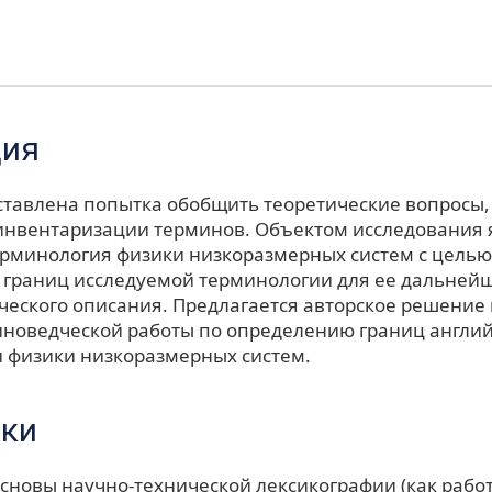
ция
дставлена попытка обобщить теоретические вопросы,
нвентаризации терминов. Объектом исследования 
ерминология физики низкоразмерных систем с целью
 границ исследуемой терминологии для ее дальней
ческого описания. Предлагается авторское решение
иноведческой работы по определению границ англи
 физики низкоразмерных систем.
ки
 Основы научно-технической лексикографии (как рабо