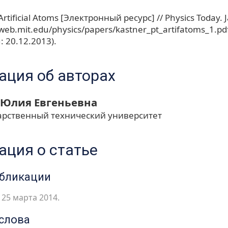
Artificial Atoms [Электронный ресурс] // Physics Today. 
/web.mit.edu/physics/papers/kastner_pt_artifatoms_1.pd
 20.12.2013).
ция об авторах
 Юлия Евгеньевна
арственный технический университет
ция о статье
убликации
25 марта 2014.
слова