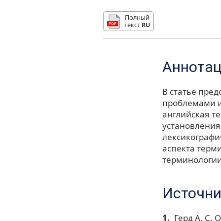
Полный
текст
RU
Аннота
В статье пре
проблемами и
английская т
установления
лексикографи
аспекта терм
терминологии
Источни
Герд А. С.