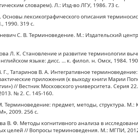
ческим словарем). Л.: Изд-во ЛГУ, 1986. 73 с.
В. Основы лексикографического описания терминосист
., 1990. 319 с.
невич С. В. Терминоведение. М.: Издательский цент
.
ва Л. К. Становление и развитие терминологии вы
нглийском языке: дисс. … к. филол. н. Омск, 1984. 190 
. Г., Татаринов В. А. Интегративное терминоведение
рактические приложения (к выходу книги Марии Поп
ии») // Вестник Московского университета. Серия 22
013. № 2. С. 145-160.
М. Терминоведение: предмет, методы, структура. М.
, 2009. 256 с.
а В. Ф. Методы когнитивного анализа в исследовани
х целей // Вопросы терминоведения. М.: МГПИ, 2012.