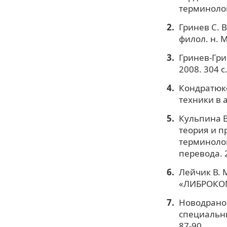
терминологи
Гринев С. 
филол. н. М
Гринев-Гри
2008. 304 с
Кондратюко
техники в а
Кульпина В
теория и п
терминолог
перевода. 2
Лейчик В. 
«ЛИБРОКОМ»
Новодранов
специальны
87-90.