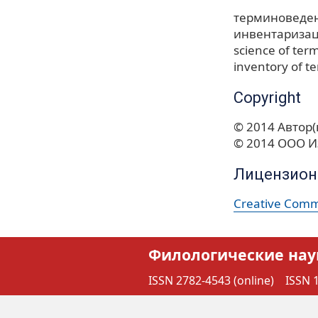
терминоведе
инвентариза
science of ter
inventory of t
Copyright
© 2014 Автор(
© 2014 ООО И
Лицензион
Creative Commo
Филологические нау
ISSN 2782-4543 (online)
ISSN 1