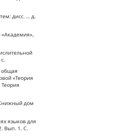
ем: дисс. … д.
р «Академия»,
числительной
с.
: общая
овой «Теория
. Теория
: Книжный дом
ях языков для
 Вып. 1. С.