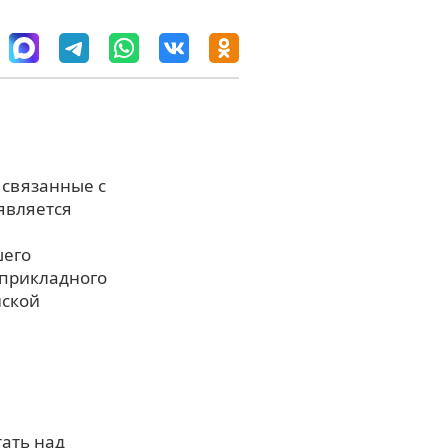
 связанные с
является
шего
 прикладного
йской
тать над