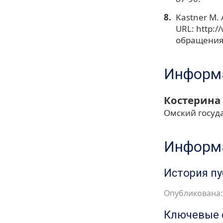
Kastner M. 
URL: http:/
обращения:
Информа
Костерина
Омский госуд
Информа
История п
Опубликована: 
Ключевые 