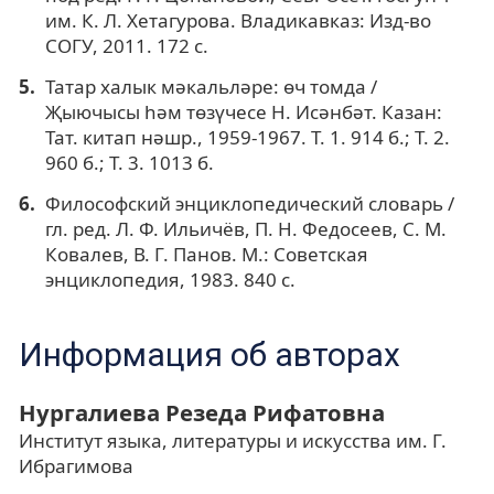
им. К. Л. Хетагурова. Владикавказ: Изд-во
СОГУ, 2011. 172 с.
Татар халык мәкальләре: өч томда /
Җыючысы һәм төзүчесе Н. Исәнбәт. Казан:
Тат. китап нәшр., 1959-1967. Т. 1. 914 б.; Т. 2.
960 б.; Т. 3. 1013 б.
Философский энциклопедический словарь /
гл. ред. Л. Ф. Ильичёв, П. Н. Федосеев, С. М.
Ковалев, В. Г. Панов. М.: Советская
энциклопедия, 1983. 840 с.
Информация об авторах
Нургалиева Резеда Рифатовна
Институт языка, литературы и искусства им. Г.
Ибрагимова