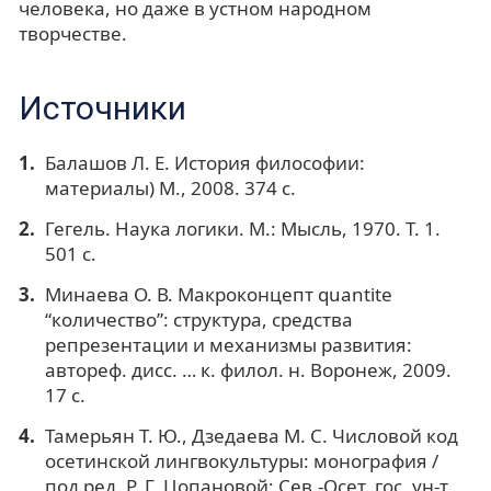
человека, но даже в устном народном
творчестве.
Источники
Балашов Л. Е. История философии:
материалы) М., 2008. 374 с.
Гегель. Наука логики. М.: Мысль, 1970. Т. 1.
501 с.
Минаева О. В. Макроконцепт quantite
“количество”: структура, средства
репрезентации и механизмы развития:
автореф. дисс. … к. филол. н. Воронеж, 2009.
17 с.
Тамерьян Т. Ю., Дзедаева М. С. Числовой код
осетинской лингвокультуры: монография /
под ред. Р. Г. Цопановой; Сев.-Осет. гос. ун-т