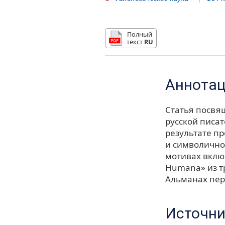
Полный
текст
RU
Аннота
Статья посвя
русской писа
результате п
и символично
мотивах вклю
Humana» из т
Альманах пер
Источни