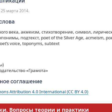
убликации
25 марта 2014.
слова
ного века
акмеизм
стихотворение
символ
лиричес
опонимы
подтекст
poet of the Silver Age
acmeism
po
oet’s voice
toponyms
subtext
ы)
здательство «Грамота»
ное соглашение
ns Attribution 4.0 International (CC BY 4.0)
ки. Вопросы теории и практики