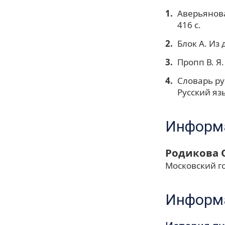
Аверьянова
416 с.
Блок А. Из 
Пропп В. Я.
Словарь рус
Русский язык
Информа
Родикова 
Московский г
Информа