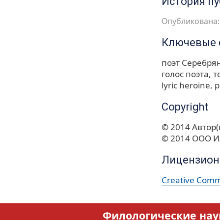
История п
Опубликована: 
Ключевые 
поэт Серебря
голос поэта
т
lyric heroine
p
Copyright
© 2014 Автор(
© 2014 ООО И
Лицензион
Creative Commo
Филологические нау