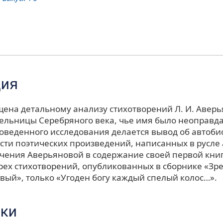
ция
щена детальному анализу стихотворений Л. И. Аверь
тельницы Серебряного века, чье имя было неоправда
роведенного исследования делается вывод об автоб
сти поэтических произведений, написанных в русле 
чения Аверьяновой в содержание своей первой книг
рех стихотворений, опубликованных в сборнике «Зр
вый», только «Угоден богу каждый спелый колос…».
ки