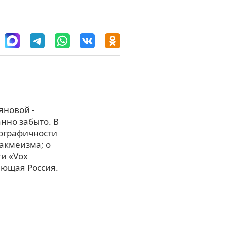
яновой -
нно забыто. В
иографичности
акмеизма; о
и «Vox
еющая Россия.