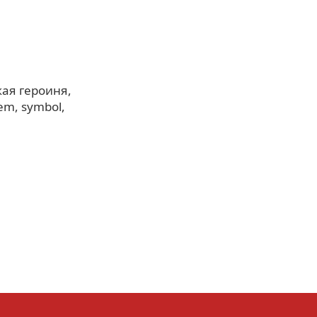
кая героиня
em
symbol