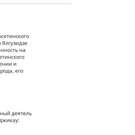
осетинского
 Ялгузидзе
енность на
етинского
лении и
рода, его
рный деятель
уджикау: