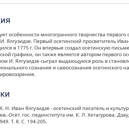
ция
ует особенности многогранного творчества первого 
И. Ялгузидзе. Первый осетинский просветитель Иван
дился в 1775 г. Он впервые создал осетинскую письм
ской графики, он также является автором первого ос
лом И. Ялгузидзе сыграл выдающуюся роль в станов
ионального сознания и самосознания осетинского на
мировоззрения.
ки
Х. Н. Иван Ялгузидзе - осетинский писатель и культу
 Сев.-Осет. гос. пединститута им. К. Л. Хетагурова. Дза
49. Т. 8. С. 194-205.