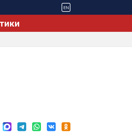
EN
ктики