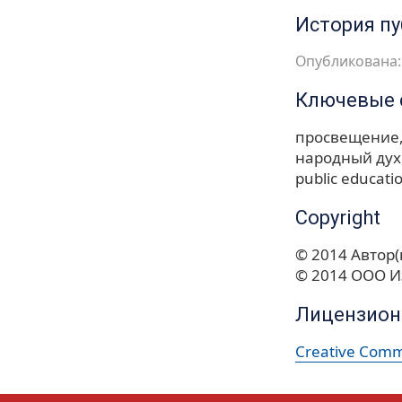
История п
Опубликована: 
Ключевые 
просвещение
народный дух
public educati
Copyright
© 2014 Автор(
© 2014 ООО И
Лицензион
Creative Commo