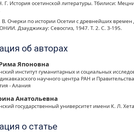
. Г. История осетинской литературы. Тбилиси: Мецни
.
. В. Очерки по истории Осетии с древнейших времен до
НИИ. Дзауджикау: Севосгиз, 1947. Т. 2. С. 3-195.
ция об авторах
Рима Японовна
нский институт гуманитарных и социальных исследов
адикавказского научного центра РАН и Правительств
тия - Алания
рина Анатольевна
нский государственный университет имени К. Л. Хет
ция о статье