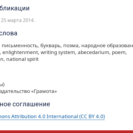
убликации
25 марта 2014.
слова
письменность
букварь
поэма
народное образова
enlightenment
writing system
abecedarium
poem
on
national spirit
ы)
здательство «Грамота»
ное соглашение
ns Attribution 4.0 International (CC BY 4.0)