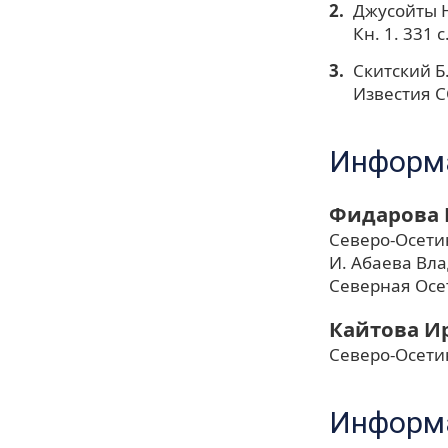
Джусойты Н
Кн. 1. 331 с
Скитский Б
Известия СО
Информа
Фидарова 
Северо-Осети
И. Абаева Вл
Северная Осе
Кайтова И
Северо-Осети
Информа