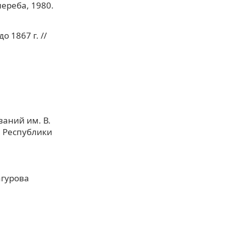
ереба, 1980.
 1867 г. //
аний им. В.
а Республики
агурова