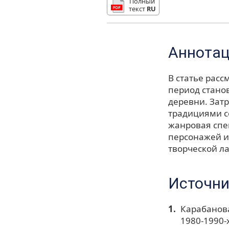
Полный
текст
RU
Аннота
В статье рас
период стано
деревни. Затр
традициями с
жанровая спе
персонажей и 
творческой л
Источни
Карабанова
1980-1990-