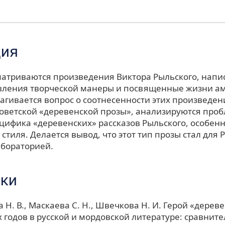
ция
сматриваются произведения Виктора Рыльского, напи
вления творческой манеры и посвященные жизни а
агивается вопрос о соотнесенности этих произведен
оветской «деревенской прозы», анализируются проб
цифика «деревенских» рассказов Рыльского, особен
стиля. Делается вывод, что этот тип прозы стал для 
абораторией.
ки
 Н. В., Маскаева С. Н., Швечкова Н. И. Герой «дерев
х годов в русской и мордовской литературе: сравните