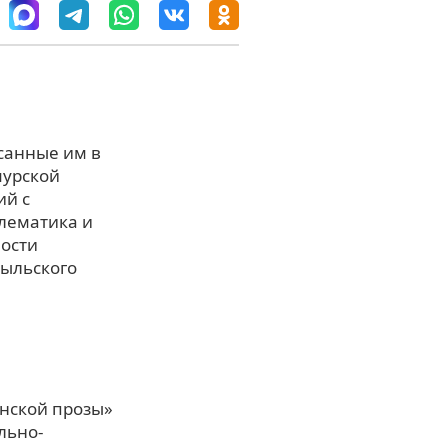
санные им в
мурской
ий с
лематика и
ности
Рыльского
енской прозы»
льно-