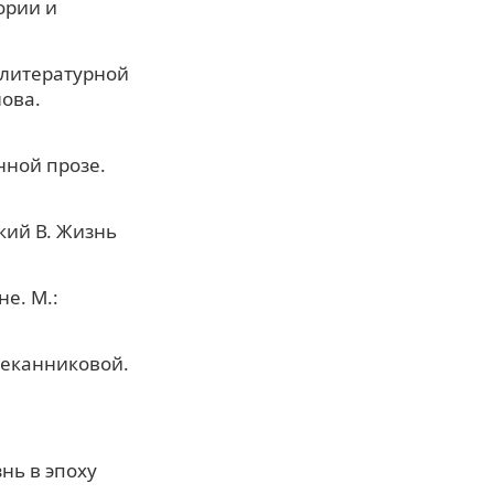
ории и
 литературной
нова.
нной прозе.
кий В. Жизнь
е. М.:
 Чеканниковой.
нь в эпоху