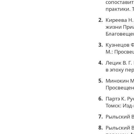
сопоставит
практики. Т
Киреева Н.
жизни Приам
Благовещенс
Кузнецов Ф
М.: Просвещ
Лецик В. Г
в эпоху пер
Минокин М.
Просвещени
Партэ К. Р
Томск: Изд-
Рыльский В
Рыльский В