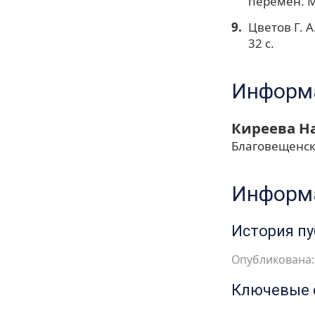
перемен. М
Цветов Г. 
32 с.
Информа
Киреева Н
Благовещенск
Информа
История п
Опубликована: 
Ключевые 