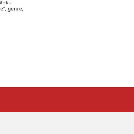
раны
se”
genre