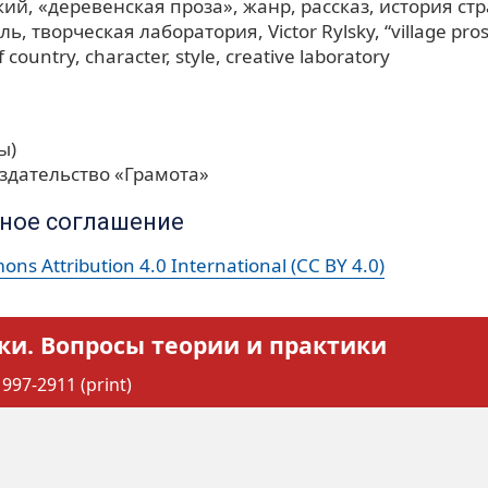
кий
«деревенская проза»
жанр
рассказ
история ст
иль
творческая лаборатория
Victor Rylsky
“village pro
f country
character
style
creative laboratory
ы)
здательство «Грамота»
ное соглашение
ns Attribution 4.0 International (CC BY 4.0)
ки. Вопросы теории и практики
997-2911 (print)