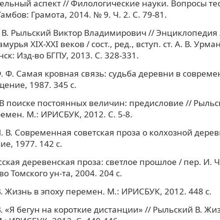
ельный аспект // Филологические науки. Вопросы те
амбов: Грамота, 2014. № 9. Ч. 2. С. 79-81.
 В. Рыльский Виктор Владимирович // Энциклопедия
урья XIX-XXI веков / сост., ред., вступ. ст. А. В. Урма
к: Изд-во БГПУ, 2013. С. 328-331.
. Ф. Самая кровная связь: судьба деревни в совреме
ение, 1987. 345 с.
. В поиске постоянных величин: предисловие // Рыльс
емен. М.: ИРИСБУК, 2012. С. 5-8.
 В. Современная советская проза о колхозной деревн
е, 1977. 142 с.
усская деревенская проза: светлое прошлое / пер. И.
во Томского ун-та, 2004. 204 с.
. Жизнь в эпоху перемен. М.: ИРИСБУК, 2012. 448 c.
. «Я бегун на короткие дистанции» // Рыльский В. Жиз