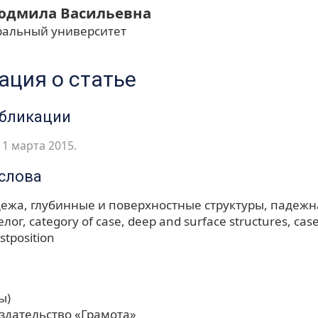
юдмила Васильевна
альный университет
ция о статье
убликации
1 марта 2015.
слова
дежа
глубинные и поверхностные структуры
падежн
елог
category of case
deep and surface structures
cas
stposition
ы)
здательство «Грамота»