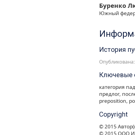
Буренко Л
Южный федер
Информа
История п
Опубликована: 
Ключевые 
категория па
предлог
посл
preposition
po
Copyright
© 2015 Автор(
© 2015 ООО И