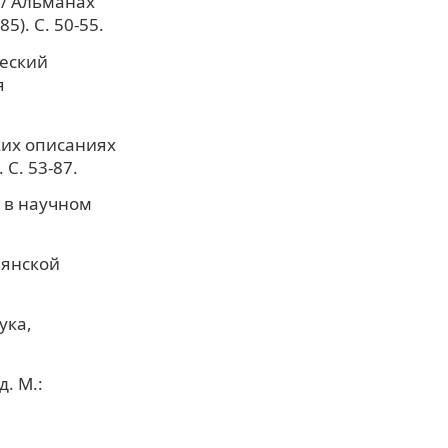
// Альманах
). С. 50-55.
ческий
я
ких описаниях
С. 53-87.
к в научном
вянской
ука,
. М.: