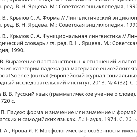
л. ред. В. Н. Ярцева. М.: Советская энциклопедия, 1990
. В., Крылов С. А. Форма // Лингвистический энцикл
л. ред. В. Н. Ярцева. М.: Советская энциклопедия, 1990
. В., Крылов С. А. Функциональная лингвистика // Ли
ческий словарь / гл. ред. В. Н. Ярцева. М.: Советска
ия, 1990.
 В. Выражение пространственных отношений и гипот
ния категории падежа (на материале енисейских язы
cial Science Journal (Европейский журнал социальных 
ный исследовательский институт, 2013. № 4 (32). С. 
В. В. Русский язык (грамматическое учение о слове).
 720 с.
 П. Падеж: форма и значение или значение и форма? 
тских и самодийских языках. Л.: Наука, 1974. С. 261-
. А., Ярова Я. Р. Морфологические особенности имен