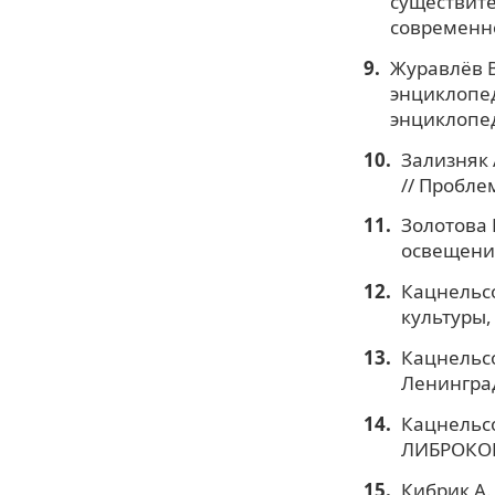
существите
современной
Журавлёв В
энциклопеди
энциклопед
Зализняк 
// Пробле
Золотова 
освещении.
Кацнельсо
культуры, 
Кацнельсо
Ленинград
Кацнельсо
ЛИБРОКОМ,
Кибрик А.