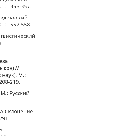
. С. 355-357.
опедический
. С. 557-558.
нгвистический
я
еза
ков) //
наук). М.:
208-219.
 М.: Русский
// Склонение
291.
и