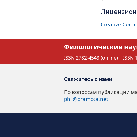
Лицензион
Creative Commo
Филологические нау
ISSN 2782-4543 (online)
ISSN 1
Свяжитесь с нами
По вопросам публикации м
phil@gramota.net