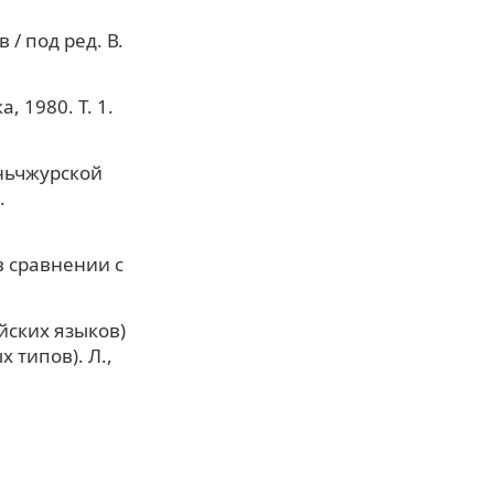
/ под ред. В.
, 1980. Т. 1.
аньчжурской
.
в сравнении с
йских языков)
 типов). Л.,