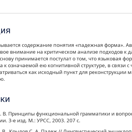
ция
крывается содержание понятия «падежная форма». А
свое внимание на критическом анализе подходов к 
снову принимается постулат о том, что языковая фо
 к означаемой ею когнитивной структуре, в связи с
атриваться как исходный пункт для реконструкции м
ю.
ки
. В. Принципы функциональной грамматики и вопро
и. 3-е изд. М.: УРСС, 2003. 207 с.
. В., Крылов С. А. Падеж // Лингвистический энцикло