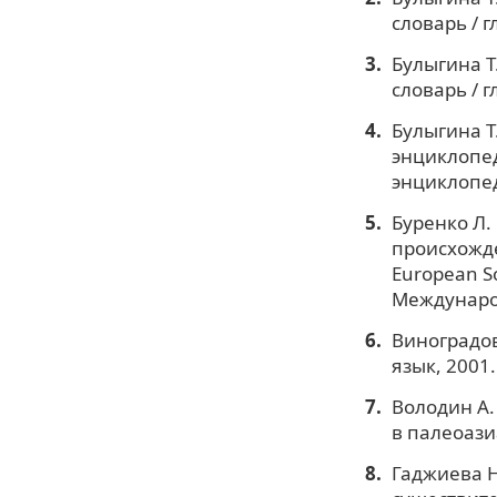
словарь / г
Булыгина Т
словарь / г
Булыгина Т
энциклопеди
энциклопед
Буренко Л.
происхожде
European So
Международ
Виноградов 
язык, 2001.
Володин А.
в палеоазиа
Гаджиева Н