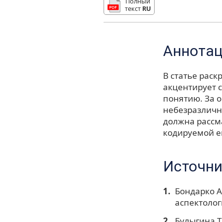
Полный
текст
RU
Аннота
В статье рас
акцентирует 
понятию. За о
небезразлична
должна рассм
кодируемой е
Источни
Бондарко А
аспектологи
Булыгина Т