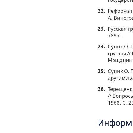
Реформатс
А. Виногра
Русская гр
789 с.
Суник О. 
группы // 
Мещанинов
Суник О. 
другими а
Терещенко
// Вопрос
1968. С. 2
Информа