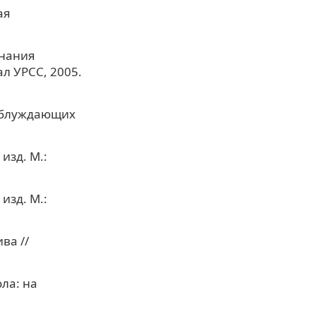
ая
знания
л УРСС, 2005.
 «блуждающих
изд. М.:
изд. М.:
ва //
ла: на