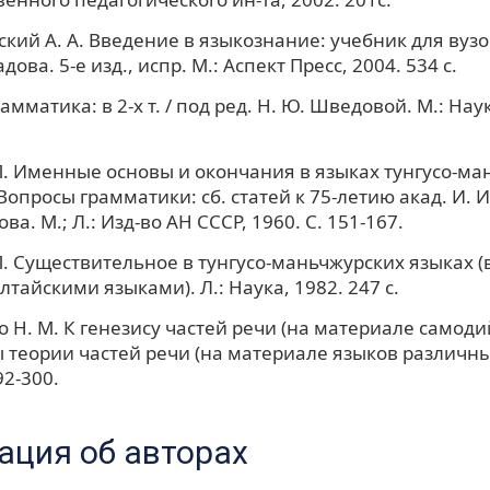
кий А. А. Введение в языкознание: учебник для вузов 
дова. 5-е изд., испр. М.: Аспект Пресс, 2004. 534 с.
амматика: в 2-х т. / под ред. Н. Ю. Шведовой. М.: Наука
П. Именные основы и окончания в языках тунгусо-м
Вопросы грамматики: сб. статей к 75-летию акад. И. И
а. М.; Л.: Изд-во АН СССР, 1960. C. 151-167.
П. Существительное в тунгусо-маньчжурских языках (
лтайскими языками). Л.: Наука, 1982. 247 с.
 Н. М. К генезису частей речи (на материале самоди
ы теории частей речи (на материале языков различных
92-300.
ция об авторах