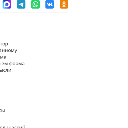
втор
данному
рма
 чем форма
ысли,
сы
педический