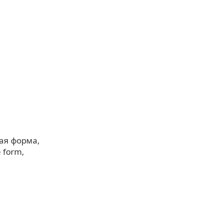
ая форма
e form