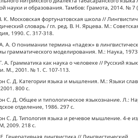
льного нитрикского диалекта табасаранского языка 
 науки и образования. Тамбов: Грамота, 2014. № 7 (85
. К. Московская фортунатовская школа // Лингвисти
ческий словарь / гл. ред. В. Н. Ярцева. М.: Советска
ия, 1990. С. 317-318.
А. А. О понимании термина «падеж» в лингвистичес
мы грамматического моделирования. М.: Наука, 1973. 
Г. А. Грамматика как наука о человеке // Русский язы
 М., 2001. № 1. С. 107-113.
н С. Д. Категории языка и мышления. М.: Языки сла
2001. 800 с.
н С. Д. Общее и типологическое языкознание. Л.: На
ское отделение, 1986. 297 с.
н С. Д. Типология языка и речевое мышление. 4-е изд
 2009. 218 с.
 Е. Генеративная лингвистика // Лингвистический