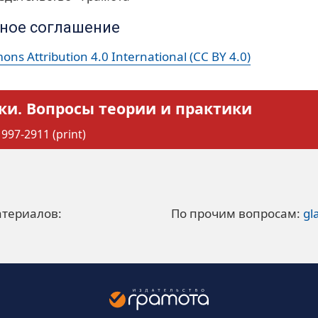
ное соглашение
ns Attribution 4.0 International (CC BY 4.0)
ки. Вопросы теории и практики
997-2911 (print)
атериалов:
По прочим вопросам:
gl