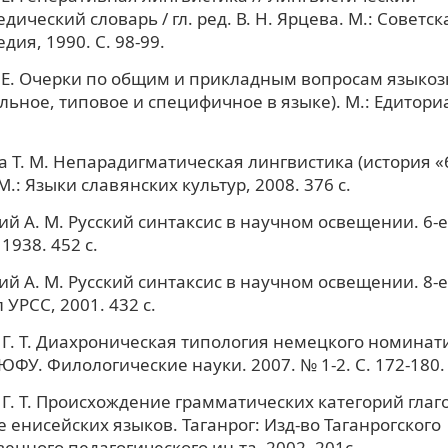
дический словарь / гл. ред. В. Н. Ярцева. М.: Советск
дия, 1990. С. 98-99.
 Е. Очерки по общим и прикладным вопросам языко
льное, типовое и специфичное в языке). М.: Едиториа
 Т. М. Непарадигматическая лингвистика (история
М.: Языки славянских культур, 2008. 376 с.
й А. М. Русский синтаксис в научном освещении. 6-е 
1938. 452 с.
й А. М. Русский синтаксис в научном освещении. 8-е 
 УРСС, 2001. 432 с.
Г. Т. Диахроническая типология немецкого номинати
ЮФУ. Филологические науки. 2007. № 1-2. С. 172-180.
Г. Т. Происхождение грамматических категорий глаго
 енисейских языков. Таганрог: Изд-во Таганрогского
венного педагогического ин-та, 2002. 201с.