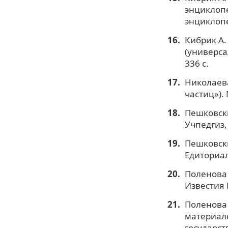
энциклопе
энциклопе
Кибрик А.
(универса
336 с.
Николаева
частиц»). 
Пешковски
Учпедгиз, 
Пешковски
Едиториал
Поленова 
Известия 
Поленова 
материале
государст