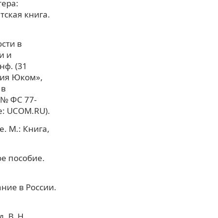
тера:
тская книга.
сти в
и и
нф. (31
ния Юком»,
 в
 № ФС 77-
е: UCOM.RU).
. М.: Книга,
ое пособие.
ание в России.
. В. Н.