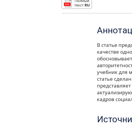
Полный
текст
RU
Аннота
В статье пред
качестве одно
обосновывает 
авторитетност
учебник для м
статье сделан
представляет
актуализирую
кадров социа
Источни