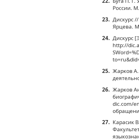
Буга П. Г
России. М.
Дискурс /
Ярцева. М
Дискурс [
http://dic
SWord=%
to=ru&did
Жарков А.
деятельно
Жарков Ан
биографич
dic.com/en
обращения
Карасик В.
Факультет
языкознани