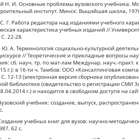
й Н. И. Основные проблемы вузовского учебника. М
оительный институт. Минск: Вышэйшая школа, 1976.
С. Г. Работа редактора над изданиями учебного хара
еская характеристика учебных изданий // Университ
 С. 22-28.
 Ю. А. Терминология социально-культурной деятельн
искурсе // Теоретические и прикладные вопросы нау
ия: сб. науч. тр. по мат-лам Междунар. науч.-практ. к
15 г.): в 16-ти ч. Тамбов: ООО «Консалтинговая комп
7. С. 12-13 (электронная версия сборника опубликован
ой библиотеке (свидетельство о регистрации СМИ Э
18.04.2014 г.) и находится в свободном доступе на са
. Вузовский учебник: создание, выпуск, распространени
с.
. Создание учебных книг для вузов: научно-методичес
987. 62 с.