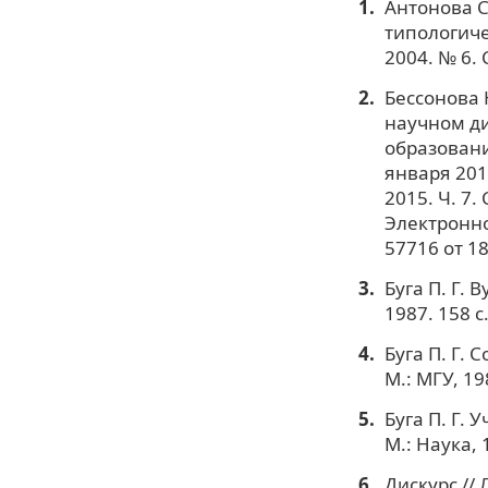
Антонова С
типологиче
2004. № 6. С
Бессонова 
научном ди
образования
января 201
2015. Ч. 7.
Электронно
57716 от 18
Буга П. Г. 
1987. 158 с
Буга П. Г.
М.: МГУ, 198
Буга П. Г.
М.: Наука, 
Дискурс // 