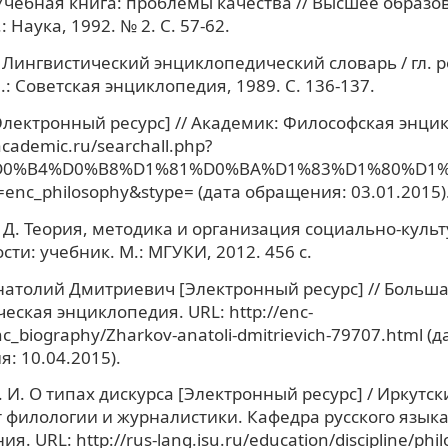
. Учебная книга: проблемы качества // Высшее образо
: Наука, 1992. № 2. С. 57-62.
/ Лингвистический энциклопедический словарь / гл. ре
.: Советская энциклопедия, 1989. С. 136-137.
Электронный ресурс] // Академик: Философская энци
.academic.ru/searchall.php?
D0%B4%D0%B8%D1%81%D0%BA%D1%83%D1%80%D1%8
=enc_philosophy&stype= (дата обращения: 03.01.2015)
 Д. Теория, методика и организация социально-куль
сти: учебник. М.: МГУКИ, 2012. 456 с.
атолий Дмитриевич [Электронный ресурс] // Больш
еская энциклопедия. URL: http://enc-
c_biography/Zharkov-anatoli-dmitrievich-79707.html (д
: 10.04.2015).
 И. О типах дискурса [Электронный ресурс] / Иркутский
 филологии и журналистики. Кафедра русского языка
я. URL: http://rus-lang.isu.ru/education/discipline/phil