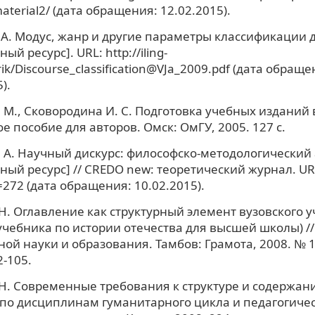
aterial2/ (дата обращения: 12.02.2015).
 А. Модус, жанр и другие параметры классификации 
ый ресурс]. URL: http://iling-
rik/Discourse_classification@VJa_2009.pdf (дата обраще
).
 М., Сковородина И. С. Подготовка учебных изданий в
е пособие для авторов. Омск: ОмГУ, 2005. 127 с.
. А. Научный дискурс: философско-методологический
ный ресурс] // CREDO new: теоретический журнал. URL:
=272 (дата обращения: 10.02.2015).
Н. Оглавление как структурный элемент вузовского у
чебника по истории отечества для высшей школы) /
ой науки и образования. Тамбов: Грамота, 2008. № 10 (
2-105.
Н. Современные требования к структуре и содержан
по дисциплинам гуманитарного цикла и педагогиче