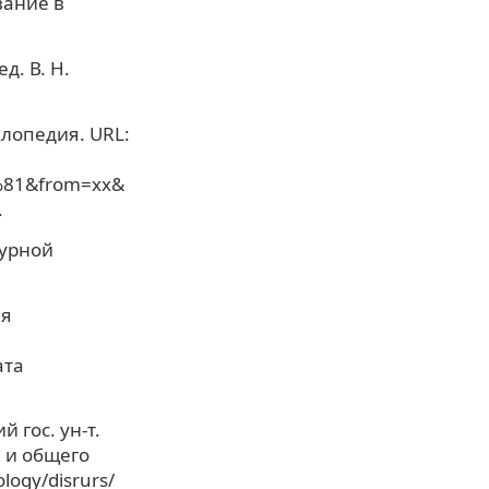
вание в
д. В. Н.
клопедия. URL:
1&from=xx&
.
турной
ая
ата
 гос. ун-т.
 и общего
ology/disrurs/