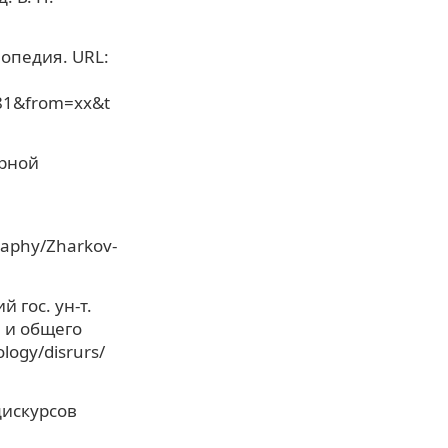
опедия. URL:
&from=xx&t
урной
я
raphy/Zharkov-
 гос. ун-т.
 и общего
ology/disrurs/
дискурсов