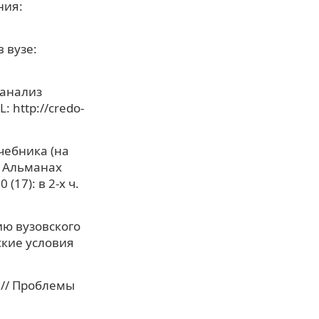
ния:
 вузе:
 анализ
 http://credo-
чебника (на
/ Альманах
17): в 2-х ч.
ию вузовского
ские условия
 // Проблемы