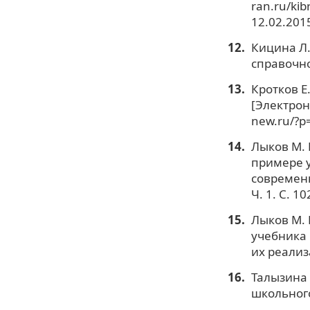
ran.ru/kib
12.02.2015
Кицина Л.
справочно
Кротков Е
[Электрон
new.ru/?p
Лыков М. 
примере у
современн
Ч. 1. С. 10
Лыков М. 
учебника 
их реализа
Талызина 
школьного