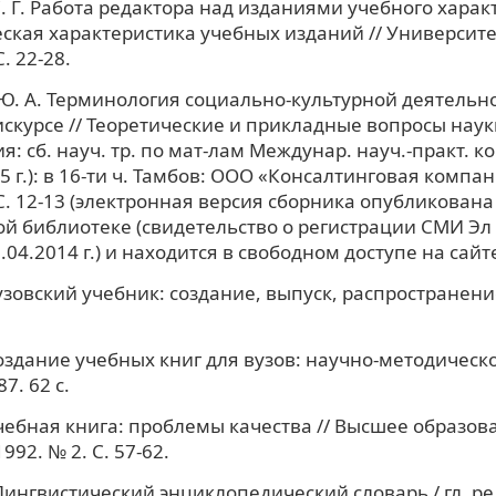
. Г. Работа редактора над изданиями учебного харак
ская характеристика учебных изданий // Университе
. 22-28.
Ю. А. Терминология социально-культурной деятельно
скурсе // Теоретические и прикладные вопросы наук
: сб. науч. тр. по мат-лам Междунар. науч.-практ. ко
5 г.): в 16-ти ч. Тамбов: ООО «Консалтинговая компа
 С. 12-13 (электронная версия сборника опубликована
й библиотеке (свидетельство о регистрации СМИ Эл
.04.2014 г.) и находится в свободном доступе на сайт
Вузовский учебник: создание, выпуск, распространение
.
 Создание учебных книг для вузов: научно-методическ
7. 62 с.
 Учебная книга: проблемы качества // Высшее образов
1992. № 2. С. 57-62.
Лингвистический энциклопедический словарь / гл. ред