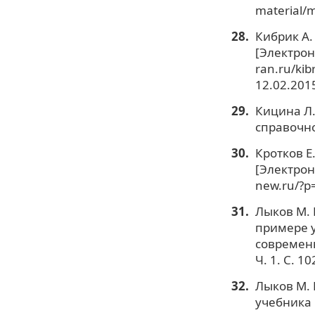
material/m
Кибрик А.
[Электронн
ran.ru/kib
12.02.2015
Кицина Л.
справочно
Кротков Е
[Электрон
new.ru/?p
Лыков М. 
примере у
современн
Ч. 1. С. 10
Лыков М. 
учебника 