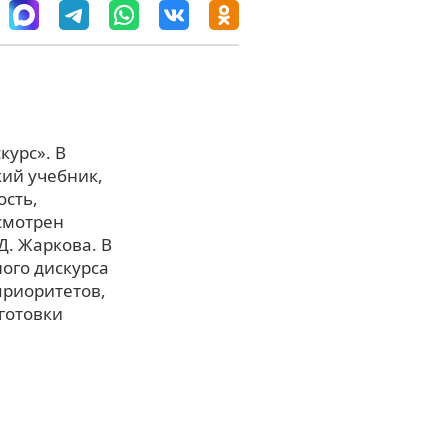
курс». В
кий учебник,
ость,
ссмотрен
Д. Жаркова. В
ного дискурса
приоритетов,
готовки