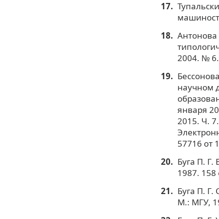
Тупальски
машиностр
Антонова 
типологич
2004. № 6.
Бессонова
научном д
образован
января 20
2015. Ч. 
Электронн
57716 от 
Буга П. Г
1987. 158 
Буга П. Г
М.: МГУ, 1