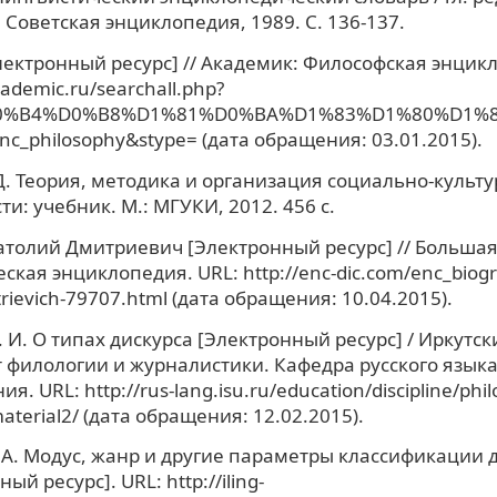
 Советская энциклопедия, 1989. С. 136-137.
лектронный ресурс] // Академик: Философская энцикл
academic.ru/searchall.php?
0%B4%D0%B8%D1%81%D0%BA%D1%83%D1%80%D1%81
nc_philosophy&stype= (дата обращения: 03.01.2015).
Д. Теория, методика и организация социально-культ
и: учебник. М.: МГУКИ, 2012. 456 с.
толий Дмитриевич [Электронный ресурс] // Больша
ская энциклопедия. URL: http://enc-dic.com/enc_biog
trievich-79707.html (дата обращения: 10.04.2015).
 И. О типах дискурса [Электронный ресурс] / Иркутский
 филологии и журналистики. Кафедра русского языка
я. URL: http://rus-lang.isu.ru/education/discipline/phil
aterial2/ (дата обращения: 12.02.2015).
 А. Модус, жанр и другие параметры классификации 
ый ресурс]. URL: http://iling-