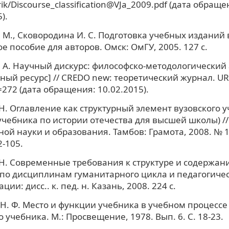
rik/Discourse_classification@VJa_2009.pdf (дата обраще
).
 М., Сковородина И. С. Подготовка учебных изданий в
е пособие для авторов. Омск: ОмГУ, 2005. 127 с.
. А. Научный дискурс: философско-методологический
ный ресурс] // CREDO new: теоретический журнал. URL:
=272 (дата обращения: 10.02.2015).
Н. Оглавление как структурный элемент вузовского у
чебника по истории отечества для высшей школы) /
ой науки и образования. Тамбов: Грамота, 2008. № 10 (
2-105.
Н. Современные требования к структуре и содержан
по дисциплинам гуманитарного цикла и педагогиче
ции: дисс.. к. пед. н. Казань, 2008. 224 с.
Н. Ф. Место и функции учебника в учебном процессе
 учебника. М.: Просвещение, 1978. Вып. 6. С. 18-23.