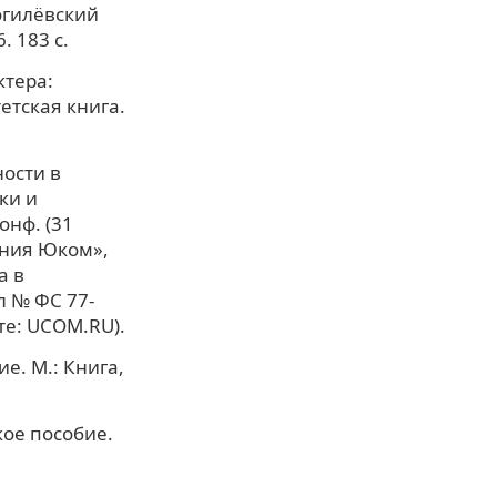
огилёвский
 183 с.
ктера:
етская книга.
ости в
ки и
онф. (31
ания Юком»,
а в
л № ФС 77-
йте: UCOM.RU).
е. М.: Книга,
кое пособие.