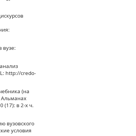
дискурсов
ния:
 вузе:
 анализ
 http://credo-
чебника (на
/ Альманах
17): в 2-х ч.
ию вузовского
ские условия