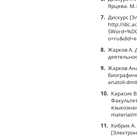
Ярцева. М.:
Дискурс [Э
http://dic.
SWord=%D
o=ru&did=e
Жарков А. 
деятельност
Жарков Ана
биографиче
anatoli-dmi
Карасик В.
Факультет
языкознани
material/m
Кибрик А.
[Электронн